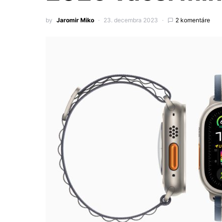
by
Jaromir Miko
23. decembra 2023
2 komentáre