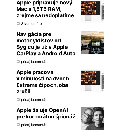
Apple pripravuje nový
Mac s 1,5TB RAM,
zrejme sa nedoplatíme
3 komentáre
Navigácia pre
motocyklistov od
Sygicu je už v Apple
CarPlay a Android Auto
pridaj komentár
Apple pracoval
v minulosti na dvoch
Extreme čipoch, oba
zrušil
pridaj komentár
Apple žaluje OpenAI
pre korporátnu špionáž
pridaj komentár