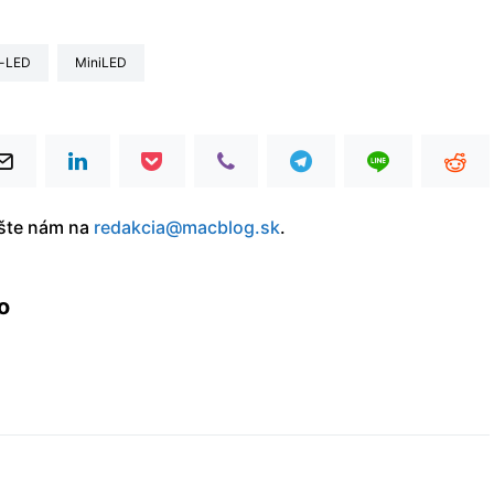
ni-LED
miniLED
íšte nám na
redakcia@macblog.sk
.
o