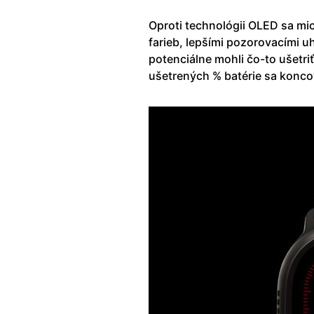
Oproti technológii OLED sa mi
farieb, lepšími pozorovacími u
potenciálne mohli čo-to ušetriť
ušetrených % batérie sa koncov