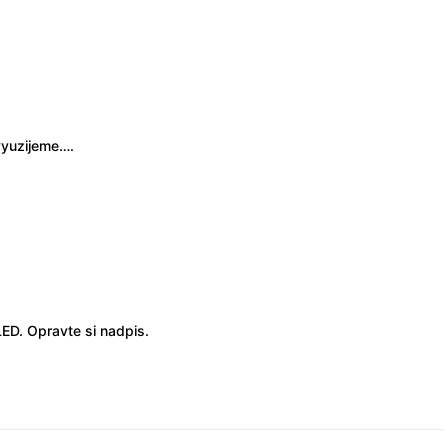
vyuzijeme….
LED. Opravte si nadpis.