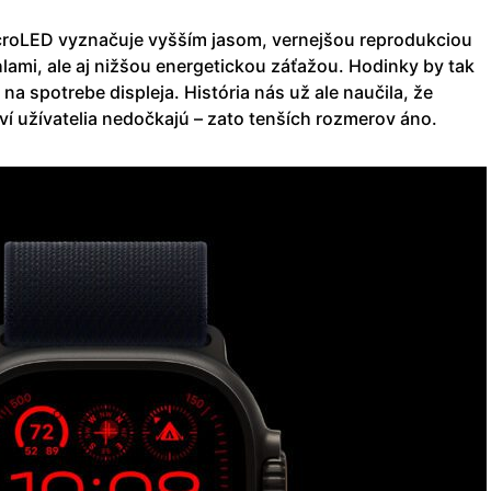
croLED vyznačuje vyšším jasom, vernejšou reprodukciou
hlami, ale aj nižšou energetickou záťažou. Hodinky by tak
 na spotrebe displeja. História nás už ale naučila, že
í užívatelia nedočkajú – zato tenších rozmerov áno.