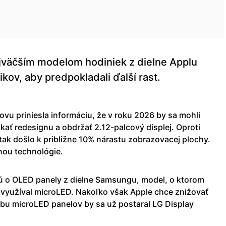
jväčším modelom hodiniek z dielne Applu
kov, aby predpokladali ďalší rast.
vu priniesla informáciu, že v roku 2026 by sa mohli
ať redesignu a obdržať 2.12-palcový displej. Oproti
tak došlo k približne 10% nárastu zobrazovacej plochy.
nou technológie.
ú o OLED panely z dielne Samsungu, model, o ktorom
ž využíval microLED. Nakoľko však Apple chce znižovať
bu microLED panelov by sa už postaral LG Display