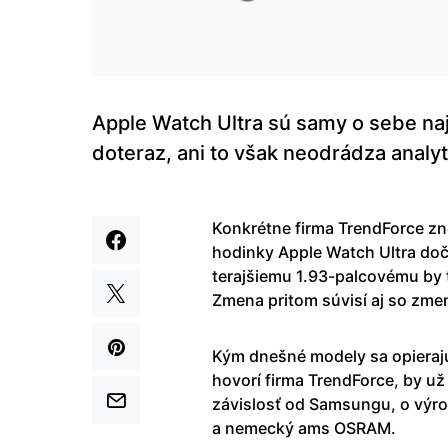
Apple Watch Ultra sú samy o sebe na
doteraz, ani to však neodrádza analyti
Konkrétne firma TrendForce zno
hodinky Apple Watch Ultra dočk
terajšiemu 1.93-palcovému by 
Zmena pritom súvisí aj so zme
Kým dnešné modely sa opieraj
hovorí firma TrendForce, by u
závislosť od Samsungu, o výro
a nemecký ams OSRAM.