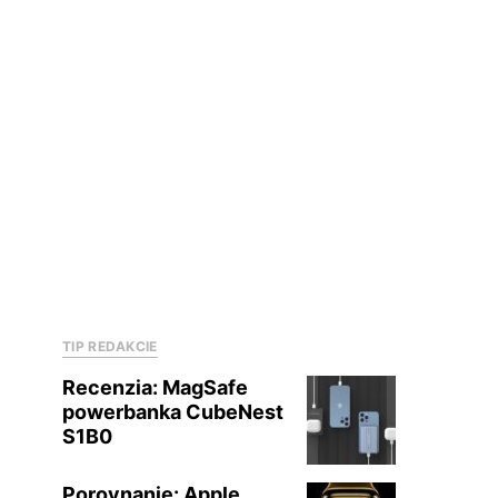
TIP REDAKCIE
Recenzia: MagSafe
powerbanka CubeNest
S1B0
Porovnanie: Apple