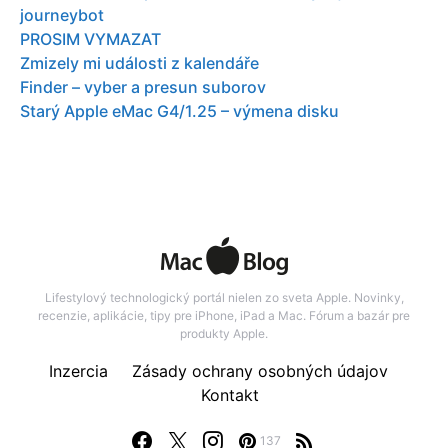
journeybot
PROSIM VYMAZAT
Zmizely mi události z kalendáře
Finder – vyber a presun suborov
Starý Apple eMac G4/1.25 – výmena disku
Lifestylový technologický portál nielen zo sveta Apple. Novinky,
recenzie, aplikácie, tipy pre iPhone, iPad a Mac. Fórum a bazár pre
produkty Apple.
Inzercia
Zásady ochrany osobných údajov
Kontakt
137