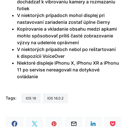
dochádzať k vibrovaniu kamery a rozmazaniu
fotiek
V niektorých prípadoch mohol displej pri
nastavovaní zariadenia zostať úplne čierny
Kopírovanie a vkladanie obsahu medzi apkami
mohlo spôsobovať príliš časté zobrazovanie
výzvy na udelenie oprávnení
V niektorých prípadoch nebol po reštartovaní
k dispozícii VoiceOver
Niektoré displeje iPhonu X, iPhonu XR a iPhonu
11 po servise nereagovali na dotykové
ovládanie
Tags:
iOS 16
iOS 16.0.2