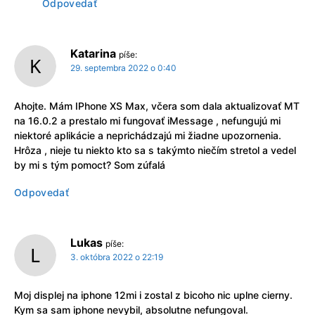
Odpovedať
Katarina
píše:
29. septembra 2022 o 0:40
Ahojte. Mám IPhone XS Max, včera som dala aktualizovať MT
na 16.0.2 a prestalo mi fungovať iMessage , nefungujú mi
niektoré aplikácie a neprichádzajú mi žiadne upozornenia.
Hrôza , nieje tu niekto kto sa s takýmto niečím stretol a vedel
by mi s tým pomoct? Som zúfalá
Odpovedať
Lukas
píše:
3. októbra 2022 o 22:19
Moj displej na iphone 12mi i zostal z bicoho nic uplne cierny.
Kym sa sam iphone nevybil, absolutne nefungoval.