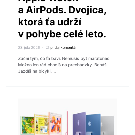
a AirPods. Dvojica,
ktorá ťa udrží
v pohybe celé leto.
28. júla 2026
pridaj komentár
Začni tým, čo ťa baví. Nemusíš byť maratónec.
Možno len rád chodíš na prechádzky. Beháš.
Jazdíš na bicykli.…