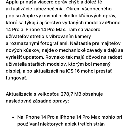
Applu prináša viacero opráv chýb a dôležité
aktualizácie zabezpečenia. Okrem všeobecného
popisu Apple vyzdvihol niekoľko kľúčových opráv,
ktoré sa týkajú aj čerstvo vydaných modelov iPhone
14 Pro a iPhone 14 Pro Max. Tam sa viacero
užívateľov stretlo s vibrovaním kamery
a rozmazanými fotografiami. Našťastie pre majiteľov
nových kúskov, nejde o mechanické závady a dajú sa
vyriešiť updatom. Rovnako tak majú dôvod na radosť
užívatelia starších modelov, ktorým bol menený
displej, a po aktualizácii na iOS 16 mohol prestať
fungovať.
Aktualizácia s veľkosťou 278,7 MB obsahuje
nasledovné zásadné opravy:
Na iPhone 14 Pro a iPhone 14 Pro Max mohlo pri
používaní niektorých apiek tretích strán