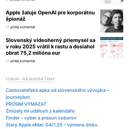
Apple žaluje OpenAI pre korporátnu
špionáž
pridaj komentár
Slovenský videoherný priemysel sa
v roku 2025 vrátil k rastu a dosiahol
obrat 75,2 milióna eur
pridaj komentár
FÓRUM – NAJNOVŠIE TÉMY
Cestovateľská apka od slovenského vývojára –
journeybot
PROSIM VYMAZAT
Zmizely mi události z kalendáře
Finder – vyber a presun suborov
Starý Apple eMac G4/1.25 – výmena disku