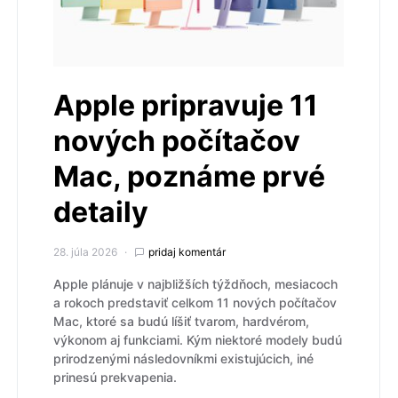
Apple pripravuje 11
nových počítačov
Mac, poznáme prvé
detaily
28. júla 2026
pridaj komentár
Apple plánuje v najbližších týždňoch, mesiacoch
a rokoch predstaviť celkom 11 nových počítačov
Mac, ktoré sa budú líšiť tvarom, hardvérom,
výkonom aj funkciami. Kým niektoré modely budú
prirodzenými následovníkmi existujúcich, iné
prinesú prekvapenia.