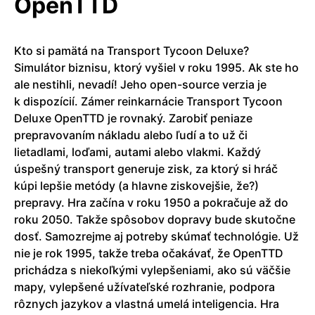
OpenTTD
Kto si pamätá na Transport Tycoon Deluxe?
Simulátor biznisu, ktorý vyšiel v roku 1995. Ak ste ho
ale nestihli, nevadí! Jeho open-source verzia je
k dispozícií. Zámer reinkarnácie Transport Tycoon
Deluxe OpenTTD je rovnaký. Zarobiť peniaze
prepravovaním nákladu alebo ľudí a to už či
lietadlami, loďami, autami alebo vlakmi. Každý
úspešný transport generuje zisk, za ktorý si hráč
kúpi lepšie metódy (a hlavne ziskovejšie, že?)
prepravy. Hra začína v roku 1950 a pokračuje až do
roku 2050. Takže spôsobov dopravy bude skutočne
dosť. Samozrejme aj potreby skúmať technológie. Už
nie je rok 1995, takže treba očakávať, že OpenTTD
prichádza s niekoľkými vylepšeniami, ako sú väčšie
mapy, vylepšené užívateľské rozhranie, podpora
rôznych jazykov a vlastná umelá inteligencia. Hra