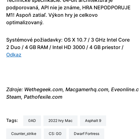
podporovaná, API nie je známe, HRA NEPODPORUJE
M1! Aspoň zatiaľ. Výkon hry je celkovo
optimalizovaný.
Systémové požiadavky: OS X 10.7 / 3 GHz Intel Core
2 Duo / 4 GB RAM / Intel HD 3000 / 4 GB priestor /
Odkaz
Zdroje:
Wethegeek.com,
Macgamerhq.com,
Eveonline.
Steam, Pathofexile.com
Tags:
0AD
2022 hry Mac
Asphalt 9
Counter_strike
CS: GO
Dwarf Fortress