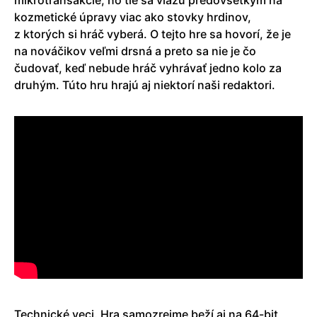
kozmetické úpravy viac ako stovky hrdinov,
z ktorých si hráč vyberá. O tejto hre sa hovorí, že je
na nováčikov veľmi drsná a preto sa nie je čo
čudovať, keď nebude hráč vyhrávať jedno kolo za
druhým. Túto hru hrajú aj niektorí naši redaktori.
Technické veci. Hra samozrejme beží aj na 64-bit