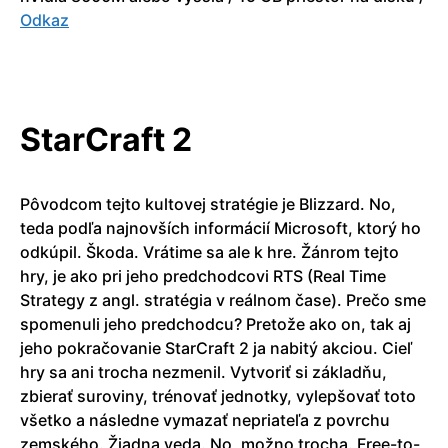
Odkaz
StarCraft 2
Pôvodcom tejto kultovej stratégie je Blizzard. No,
teda podľa najnovších informácií Microsoft, ktorý ho
odkúpil. Škoda. Vrátime sa ale k hre. Žánrom tejto
hry, je ako pri jeho predchodcovi RTS (Real Time
Strategy z angl. stratégia v reálnom čase). Prečo sme
spomenuli jeho predchodcu? Pretože ako on, tak aj
jeho pokračovanie StarCraft 2 ja nabitý akciou. Cieľ
hry sa ani trocha nezmenil. Vytvoriť si základňu,
zbierať suroviny, trénovať jednotky, vylepšovať toto
všetko a následne vymazať nepriateľa z povrchu
zemského. Žiadna veda. No, možno trocha. Free-to-