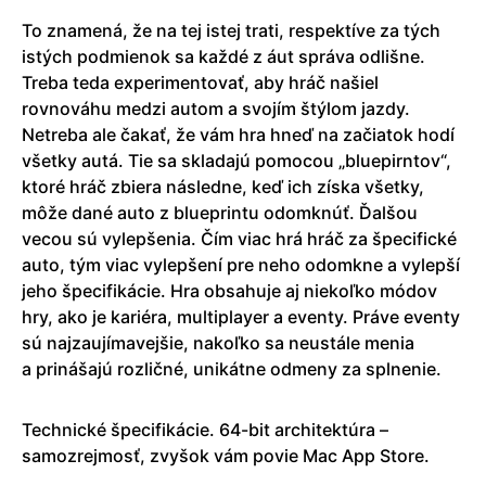
To znamená, že na tej istej trati, respektíve za tých
istých podmienok sa každé z áut správa odlišne.
Treba teda experimentovať, aby hráč našiel
rovnováhu medzi autom a svojím štýlom jazdy.
Netreba ale čakať, že vám hra hneď na začiatok hodí
všetky autá. Tie sa skladajú pomocou „bluepirntov“,
ktoré hráč zbiera následne, keď ich získa všetky,
môže dané auto z blueprintu odomknúť. Ďalšou
vecou sú vylepšenia. Čím viac hrá hráč za špecifické
auto, tým viac vylepšení pre neho odomkne a vylepší
jeho špecifikácie. Hra obsahuje aj niekoľko módov
hry, ako je kariéra, multiplayer a eventy. Práve eventy
sú najzaujímavejšie, nakoľko sa neustále menia
a prinášajú rozličné, unikátne odmeny za splnenie.
Technické špecifikácie. 64-bit architektúra –
samozrejmosť, zvyšok vám povie Mac App Store.