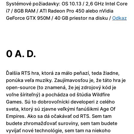
Systémové požiadavky: OS 10.13 / 2,6 GHz Intel Core
i7 / 8GB RAM / ATI Radeon Pro 450 alebo nVidia
GeForce GTX 950M / 40 GB priestor na disku /
Odkaz
0 A. D.
Ďalšia RTS hra, ktorá za málo peňazí, teda žiadne,
ponúka veľa muziky. Zaujímavosťou je, že táto hra je
open-source (to znamená, že jej zdrojový kód je
voľne šíriteľný) a pochádza od štúdia Wildfire
Games. Sú to dobrovoľnícki developeri z celého
sveta, ktorý sú zjavne veľkými fanúšikmi Age Of
Empires. Ako sa dá očakávať od RTS. Sem tam
budete zhromažďovať suroviny, sem tam budete
vyvíjať nové technológie, sem tam na niekoho