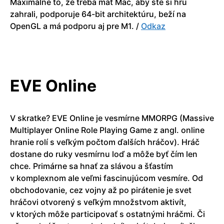
Maximálne to, že treba mať Mac, aby ste si hru
zahrali, podporuje 64-bit architektúru, beží na
OpenGL a má podporu aj pre M1. /
Odkaz
EVE Online
V skratke? EVE Online je vesmírne MMORPG (Massive
Multiplayer Online Role Playing Game z angl. online
hranie rolí s veľkým počtom ďalších hráčov). Hráč
dostane do ruky vesmírnu loď a môže byť čím len
chce. Primárne sa hnať za slávou a šťastím
v komplexnom ale veľmi fascinujúcom vesmíre. Od
obchodovanie, cez vojny až po pirátenie je svet
hráčovi otvorený s veľkým množstvom aktivít,
v ktorých môže participovať s ostatnými hráčmi. Či