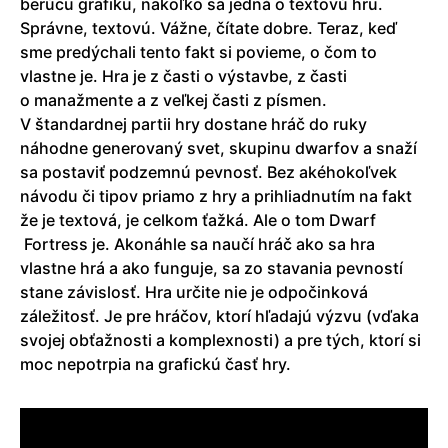
berúcu grafiku, nakoľko sa jedná o textovú hru.
Správne, textovú. Vážne, čítate dobre. Teraz, keď
sme predýchali tento fakt si povieme, o čom to
vlastne je. Hra je z časti o výstavbe, z časti
o manažmente a z veľkej časti z písmen.
V štandardnej partii hry dostane hráč do ruky
náhodne generovaný svet, skupinu dwarfov a snaží
sa postaviť podzemnú pevnosť. Bez akéhokoľvek
návodu či tipov priamo z hry a prihliadnutím na fakt
že je textová, je celkom ťažká. Ale o tom Dwarf
Fortress je. Akonáhle sa naučí hráč ako sa hra
vlastne hrá a ako funguje, sa zo stavania pevností
stane závislosť. Hra určite nie je odpočinková
záležitosť. Je pre hráčov, ktorí hľadajú výzvu (vďaka
svojej obťažnosti a komplexnosti) a pre tých, ktorí si
moc nepotrpia na grafickú časť hry.