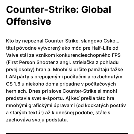
Counter-Strike: Global
Offensive
Kto by nepoznal Counter-Strike, slangovo Csko…
titul pôvodne vytvorený ako mód pre Half-Life od
Valve stál za vznikom konkurencieschopného FPS
(First Person Shooter z angl. strielačka z pohľadu
prvej osoby) hrania. Mnohí si určite pamätajú ťažké
LAN párty s prepojenými počítačmi a rozbehnutým
CS 1.6 u niekoho doma prípadne v počítačových
herniach. Dnes pri slove Counter-Strike si mnohí
predstavia svet e-športu. Aj keď prešla táto hra
mnohými grafickými úpravami (od kockatých postáv
a starých textúr) až k dnešnej podobe, stále si
zachováva svoju podstatu.