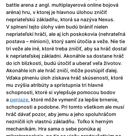
battle arena z angl. multiplayerová online bojová
aréna) hru, v ktorej je hlavnou úlohou zničiť
nepriateľskú základňu, ktorá sa nazýva Nexus.
V splnení tejto úlohy vám budú brániť nielen
nepriateľskí hráči, ale aj ich poskokovia (nehrateľná
postava – minioni), ktorý sami útočia a veže. Nie tie
tri veže ale iné, ktoré treba zničiť, aby sa hráč dostal
k nepriateľskej základni. Akonáhle sa dostane hráč
do ich blízkosti, budú útočiť a uberať veľa životov.
Akonáhle ich ale hráč zničí, môže postúpiť ďalej.
Vďaka plneniu úloh získava hráč skúsenosti, ktoré
mu zvýšia atribúty a sprístupnia tri hlavné
schopnosti, ktoré si vylepšuje pomocou bodov
a
peniaze
, ktoré môže vymeniť za lepšie brnenie,
schopnosti a podobne. Pri tomto všetkom ale musí
hráč dávať pozor, aby jemu a jeho spoluhráčom
nezničili ich vlastnú základňu. Toľko k herným
mechanikám. Hra sama o sebe ponúka aj
mikrotransakcie, no tie sa viažu predovšetkým na