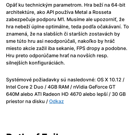
Opäť ku technickým parametrom. Hra beží na 64-bit
architektúre, ako API používa Metal a Rosseta
zabezpečuje podporu M1. Musíme ale upozorniť, že
hra nebeží úplne optimálne, teda podľa očakávaní. To
znamená, že na slabších či starších zostavách by
sme túto hru asi neodporúčali, nakoľko by hráč
miesto akcie zažil iba sekanie, FPS dropy a podobne.
Hru preto odporúčame hrať na novších resp.
silnejších konfiguráciách.
Systémové požiadavky sú nasledovné: OS X 10.12 /
Intel Core 2 Duo / 4GB RAM / nVidia GeForce GT
640M alebo ATI Radeon HD 4670 alebo lepší / 30 GB
priestor na disku /
Odkaz