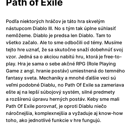
Path of Exile
Podľa niektorých hráčov je táto hra skvelým
nástupcom Diablo III. No s tým tak úplne súhlasiť
nemôžeme. Diablo je predsa len Diablo. Tam to
všetko začalo. Ale to sme odbočili od témy. Musíme
tejto hre uznať, že sa skutočne snaží dobehnúť svoj
vzor. Jedná sa o akciou nabitú hru, ktorá je free-to-
play. Hra je sama o sebe akčné RPG (Role Playing
Game z angl. hranie postáv) umiestnená do temného
fantasy sveta. Mechaniky a mnohé ďalšie veci sú
veľmi podobné Diablu, no Path Of Exile sa zameriava
ešte aj na lepší súbojový systém, silné predmety
a rozšírenú úpravu herných postáv. Keby sme mali
Path Of Exile porovnať, je oproti Diablu niečo
náročnejšia, komplexnejšia a vyžaduje aj know-how
toho, ako jednotlivé funkcie v hre fungujú.