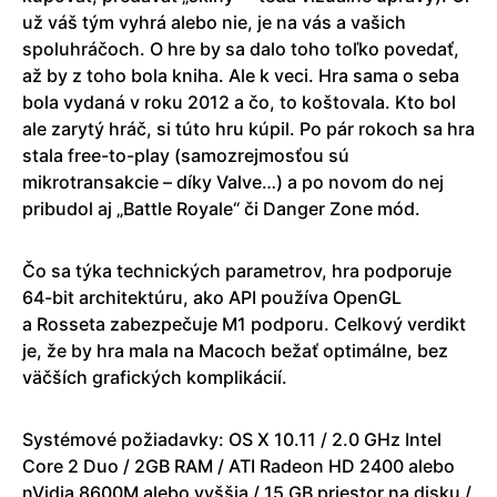
už váš tým vyhrá alebo nie, je na vás a vašich
spoluhráčoch. O hre by sa dalo toho toľko povedať,
až by z toho bola kniha. Ale k veci. Hra sama o seba
bola vydaná v roku 2012 a čo, to koštovala. Kto bol
ale zarytý hráč, si túto hru kúpil. Po pár rokoch sa hra
stala free-to-play (samozrejmosťou sú
mikrotransakcie – díky Valve…) a po novom do nej
pribudol aj „Battle Royale“ či Danger Zone mód.
Čo sa týka technických parametrov, hra podporuje
64-bit architektúru, ako API používa OpenGL
a Rosseta zabezpečuje M1 podporu. Celkový verdikt
je, že by hra mala na Macoch bežať optimálne, bez
väčších grafických komplikácií.
Systémové požiadavky: OS X 10.11 / 2.0 GHz Intel
Core 2 Duo / 2GB RAM / ATI Radeon HD 2400 alebo
nVidia 8600M alebo vyššia / 15 GB priestor na disku /