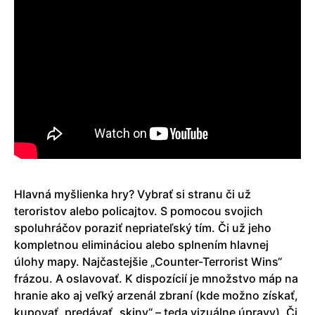
Hlavná myšlienka hry? Vybrať si stranu či už
teroristov alebo policajtov. S pomocou svojich
spoluhráčov poraziť nepriateľský tím. Či už jeho
kompletnou elimináciou alebo splnením hlavnej
úlohy mapy. Najčastejšie „Counter-Terrorist Wins“
frázou. A oslavovať. K dispozícií je množstvo máp na
hranie ako aj veľký arzenál zbraní (kde možno získať,
kupovať, predávať „skiny“ – teda vizuálne úpravy). Či