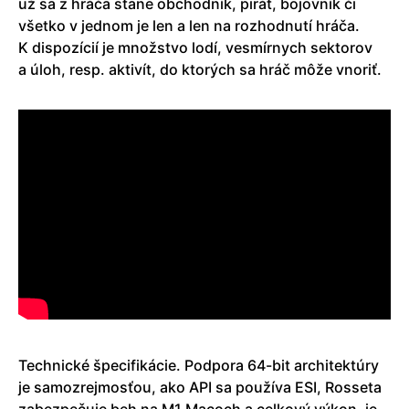
už sa z hráča stane obchodník, pirát, bojovník či
všetko v jednom je len a len na rozhodnutí hráča.
K dispozícií je množstvo lodí, vesmírnych sektorov
a úloh, resp. aktivít, do ktorých sa hráč môže vnoriť.
Technické špecifikácie. Podpora 64-bit architektúry
je samozrejmosťou, ako API sa používa ESI, Rosseta
zabezpečuje beh na M1 Macoch a celkový výkon, je