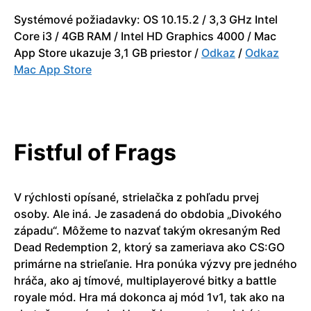
Systémové požiadavky: OS 10.15.2 / 3,3 GHz Intel
Core i3 / 4GB RAM / Intel HD Graphics 4000 / Mac
App Store ukazuje 3,1 GB priestor /
Odkaz
/
Odkaz
Mac App Store
Fistful of Frags
V rýchlosti opísané, strielačka z pohľadu prvej
osoby. Ale iná. Je zasadená do obdobia „Divokého
západu“. Môžeme to nazvať takým okresaným Red
Dead Redemption 2, ktorý sa zameriava ako CS:GO
primárne na strieľanie. Hra ponúka výzvy pre jedného
hráča, ako aj tímové, multiplayerové bitky a battle
royale mód. Hra má dokonca aj mód 1v1, tak ako na