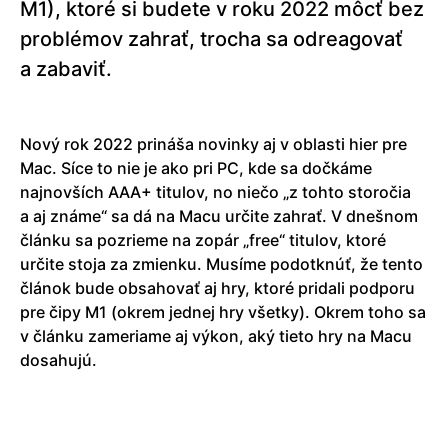
M1), ktoré si budete v roku 2022 môcť bez
problémov zahrať, trocha sa odreagovať
a zabaviť.
Nový rok 2022 prináša novinky aj v oblasti hier pre
Mac. Síce to nie je ako pri PC, kde sa dočkáme
najnovších AAA+ titulov, no niečo „z tohto storočia
a aj známe“ sa dá na Macu určite zahrať. V dnešnom
článku sa pozrieme na zopár „free“ titulov, ktoré
určite stoja za zmienku. Musíme podotknúť, že tento
článok bude obsahovať aj hry, ktoré pridali podporu
pre čipy M1 (okrem jednej hry všetky). Okrem toho sa
v článku zameriame aj výkon, aký tieto hry na Macu
dosahujú.