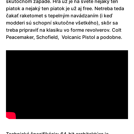
skutočnom západe. Hra už je na svete nejaký ten
piatok a nejaký ten piatok je už aj free. Netreba teda
čakať raketomet s tepelným navádzaním (i keď
modderi sú schopní skutočne všetkého), skôr sa
treba pripraviť na klasiku vo forme revolverov. Colt
Peacemaker, Schofield, Volcanic Pistol a podobne.
Technické špecifikácie: 64-bit architektúra je