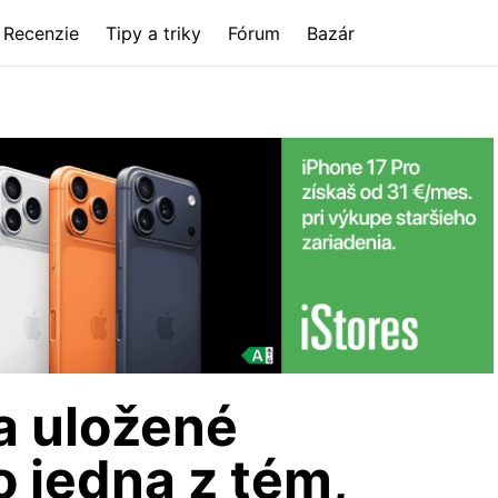
Recenzie
Tipy a triky
Fórum
Bazár
a uložené
o jedna z tém,