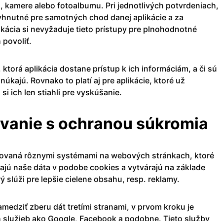
, kamere alebo fotoalbumu. Pri jednotlivých potvrdeniach,
vyhnutné pre samotných chod danej aplikácie a za
kácia si nevyžaduje tieto prístupy pre plnohodnotné
 povoliť.
, ktorá aplikácia dostane prístup k ich informáciám, a či sú
núkajú. Rovnako to platí aj pre aplikácie, ktoré už
si ich len stiahli pre vyskúšanie.
ávanie s ochranou súkromia
edovaná rôznymi systémami na webových stránkach, ktoré
rajú naše dáta v podobe cookies a vytvárajú na základe
rý slúži pre lepšie cielene obsahu, resp. reklamy.
amedziť zberu dát tretími stranami, v prvom kroku je
h služieb ako Google, Facebook a podobne. Tieto služby