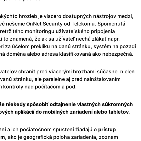
takýchto hrozieb je viacero dostupných nástrojov medzi,
vé riešenie OnNet Security od Telekomu. Spomenutá
retržitého monitoringu užívateľského pripojenia
 to znamená, že ak sa užívateľ nechá zlákať napr.
ri za účelom prekliku na danú stránku, systém na pozadí
vaná doména alebo adresa klasifikovaná ako nebezpečná.
ateľov chrániť pred viacerými hrozbami súčasne, nielen
anú stránku, ale paralelne aj pred nainštalovaním
m kontroly nad počítačom a pod.
ôže niekedy spôsobiť odtajnenie vlastných súkromných
nových aplikácií do mobilných zariadení alebo tabletov.
aní a ich počiatočnom spustení žiadajú o
prístup
ám
, ako je geografická poloha zariadenia, zoznam