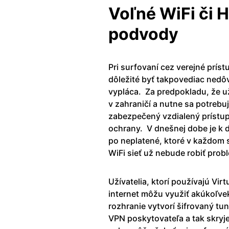
Voľné WiFi či 
podvody
Pri surfovaní cez verejné prí
dôležité byť takpovediac nedôv
vypláca.
Za predpokladu, že už
v zahraničí a nutne sa potrebuj
zabezpečený vzdialený prístup
ochrany.
V dnešnej dobe je k 
po neplatené, ktoré v každom 
WiFi sieť už nebude robiť prob
Užívatelia, ktorí používajú Vir
internet môžu využiť akúkoľve
rozhranie vytvorí šifrovaný tun
VPN poskytovateľa a tak skryje