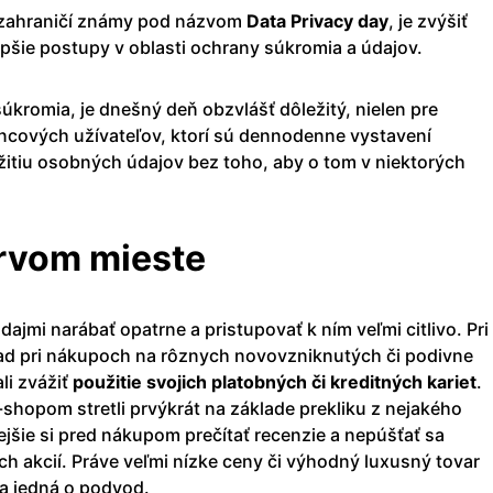
v zahraničí známy pod názvom
Data Privacy day
, je zvýšiť
pšie postupy v oblasti ochrany súkromia a údajov.
kromia, je dnešný deň obzvlášť dôležitý, nielen pre
oncových užívateľov, ktorí sú dennodenne vystavení
itiu osobných údajov bez toho, aby o tom v niektorých
prvom mieste
údajmi narábať opatrne a pristupovať k ním veľmi citlivo. Pri
klad pri nákupoch na rôznych novovzniknutých či podivne
li zvážiť
použitie svojich platobných či kreditných kariet
.
shopom stretli prvýkrát na základe prekliku z nejakého
jšie si pred nákupom prečítať recenzie a nepúšťať sa
h akcií. Práve veľmi nízke ceny či výhodný luxusný tovar
a jedná o podvod.