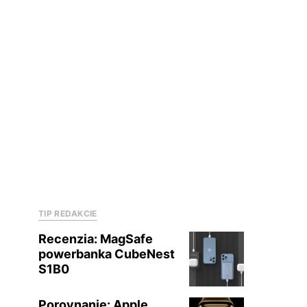
TIP REDAKCIE
Recenzia: MagSafe
powerbanka CubeNest
S1B0
Porovnanie: Apple