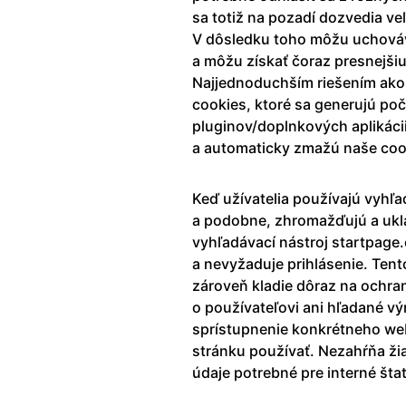
sa totiž na pozadí dozvedia ve
V dôsledku toho môžu uchováv
a môžu získať čoraz presnejšiu
Najjednoduchším riešením ako 
cookies, ktoré sa generujú poč
pluginov/doplnkových aplikáci
a automaticky zmažú naše cook
Keď užívatelia používajú vyhľa
a podobne, zhromažďujú a ukla
vyhľadávací nástroj startpag
a nevyžaduje prihlásenie. Tent
zároveň kladie dôraz na ochra
o používateľovi ani hľadané vý
sprístupnenie konkrétneho we
stránku používať. Nezahŕňa ži
údaje potrebné pre interné šta