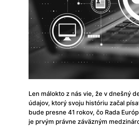
Len málokto z nás vie, že v dnešný 
údajov, ktorý svoju históriu začal pís
bude presne 41 rokov, čo Rada Európy 
je prvým právne záväzným medzináro