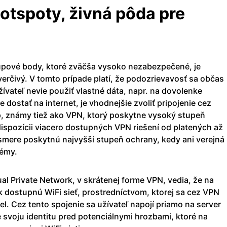
Hotspoty, živná pôda pre
stupové body, ktoré zväčša vysoko nezabezpečené, je
erčivý. V tomto prípade platí, že podozrievavosť sa občas
ívateľ nevie použiť vlastné dáta, napr. na dovolenke
e dostať na internet, je vhodnejšie zvoliť pripojenie cez
, známy tiež ako VPN, ktorý poskytne vysoký stupeň
dispozícii viacero dostupných VPN riešení od platených až
smere poskytnú najvyšší stupeň ochrany, kedy ani verejná
lémy.
tual Private Network, v skrátenej forme VPN, vedia, že na
k dostupnú WiFi sieť, prostredníctvom, ktorej sa cez VPN
el. Cez tento spojenie sa užívateľ napojí priamo na server
 svoju identitu pred potenciálnymi hrozbami, ktoré na