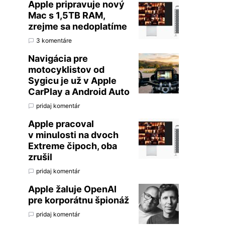
Apple pripravuje nový
Mac s 1,5TB RAM,
zrejme sa nedoplatíme
3 komentáre
Navigácia pre
motocyklistov od
Sygicu je už v Apple
CarPlay a Android Auto
pridaj komentár
Apple pracoval
v minulosti na dvoch
Extreme čipoch, oba
zrušil
pridaj komentár
Apple žaluje OpenAI
pre korporátnu špionáž
pridaj komentár