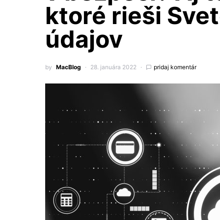
ktoré rieši Sv
údajov
by
MacBlog
28. januára 2022
pridaj komentár