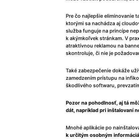
Pre čo najlepšie eliminovanie 
ktorými sa nachádza aj cloudo
služba funguje na princípe nep
k akýmkoľvek stránkam. V praxi
atraktívnou reklamou na banne
skontroluje, či nie je požado
Také zabezpečenie dokáže užív
zamedzením prístupu na infikov
škodlivého softwaru, prevzatí
Pozor na pohodlnosť, aj tá m
dát, napríklad pri inštalovaní 
Mnohé aplikácie po nainštalov
k určitým osobným informáci