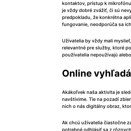
kontaktov, prístup k mikrofónu
je vždy dobré zvážiť, či sú ne
predpokladu, že konkrétna apli
fungovanie, neodporúča sa ich
Užívatelia by vždy mali myslieť
relevantné pre služby, ktoré po
používatelia nepoužívajú alebo 
Online vyhľad
Akákoľvek naša aktivita je sl
navštívime. Tie na pozadí zbie
nich o nás digitálny obraz, kto
Ak chcú užívatelia čiastočne z
potrebné odhlásiť sa z rôznyc