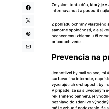
Zmyslom tohto dňa, ktorý je 
informovanosť a podporiť najle
Z pohľadu ochrany vlastného sú
samotné spoločnosti, ale aj k
nechcenému zbieraniu či zneuž
prípadoch vedeli.
Prevencia na 
Jednotlivci by mali so svojimi 
surfovaní na internete, naprí
vyzerajúcich e-shopoch, by ma
V prípade, že sa s uvedeným e-
reklamného banneru, je vhodne
bezhlavo do zdanlivo výhodnýc
môže vzbudiť podozrenie, že s