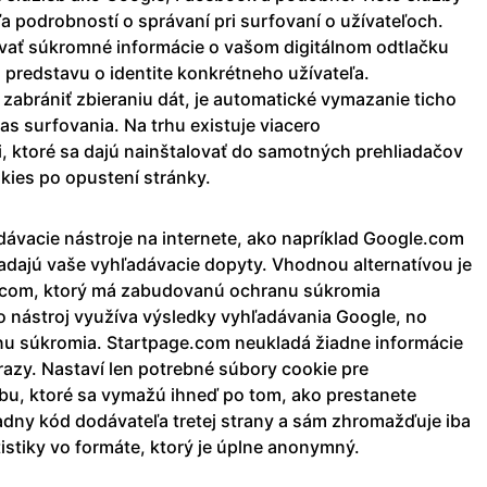
ľa podrobností o správaní pri surfovaní o užívateľoch.
ať súkromné informácie o vašom digitálnom odtlačku
 predstavu o identite konkrétneho užívateľa.
zabrániť zbieraniu dát, je automatické vymazanie ticho
as surfovania. Na trhu existuje viacero
i, ktoré sa dajú nainštalovať do samotných prehliadačov
ies po opustení stránky.
dávacie nástroje na internete, ako napríklad Google.com
dajú vaše vyhľadávacie dopyty. Vhodnou alternatívou je
e.com, ktorý má zabudovanú ochranu súkromia
o nástroj využíva výsledky vyhľadávania Google, no
nu súkromia. Startpage.com neukladá žiadne informácie
razy. Nastaví len potrebné súbory cookie pre
bu, ktoré sa vymažú ihneď po tom, ako prestanete
adny kód dodávateľa tretej strany a sám zhromažďuje iba
tistiky vo formáte, ktorý je úplne anonymný.