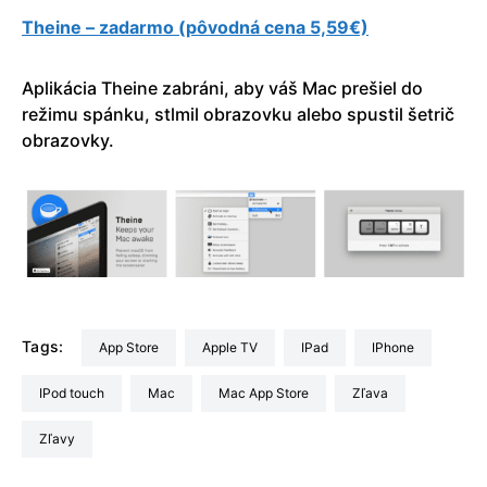
Theine – zadarmo (pôvodná cena 5,59€)
Aplikácia Theine zabráni, aby váš Mac prešiel do
režimu spánku, stlmil obrazovku alebo spustil šetrič
obrazovky.
Tags:
App Store
Apple TV
iPad
iPhone
iPod touch
Mac
Mac App Store
Zľava
zľavy