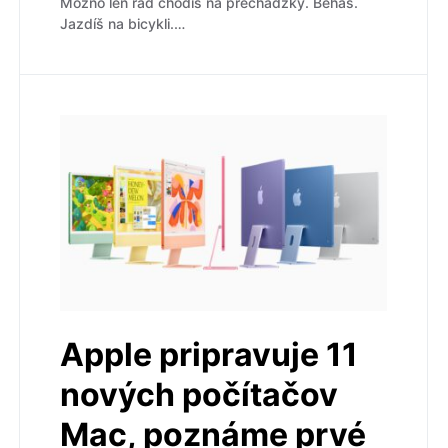
Možno len rád chodíš na prechádzky. Beháš.
Jazdíš na bicykli.…
Apple pripravuje 11
nových počítačov
Mac, poznáme prvé