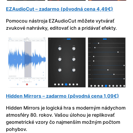
EZAudioCut – zadarmo (pôvodná cena 4,49€)
Pomocou nástroja EZAudioCut môžete vytvárať
zvukové nahrávky, editovať ich a pridávať efekty.
Hidden Mirrors – zadarmo (pôvodná cena 1,09€)
Hidden Mirrors je logická hra s moderným nádychom
atmosféry 80. rokov. Vašou úlohou je replikovať
geometrické vzory čo najmenším možným počtom
pohybov.