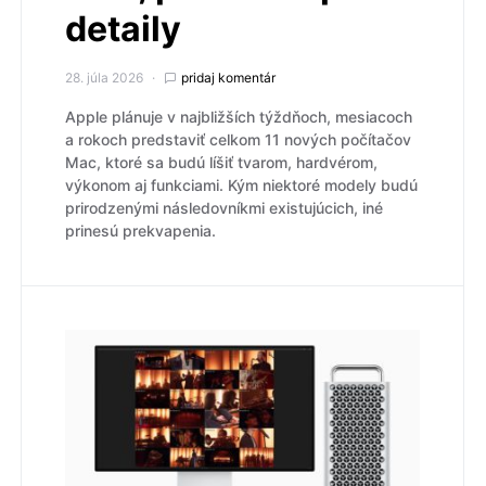
detaily
28. júla 2026
pridaj komentár
Apple plánuje v najbližších týždňoch, mesiacoch
a rokoch predstaviť celkom 11 nových počítačov
Mac, ktoré sa budú líšiť tvarom, hardvérom,
výkonom aj funkciami. Kým niektoré modely budú
prirodzenými následovníkmi existujúcich, iné
prinesú prekvapenia.