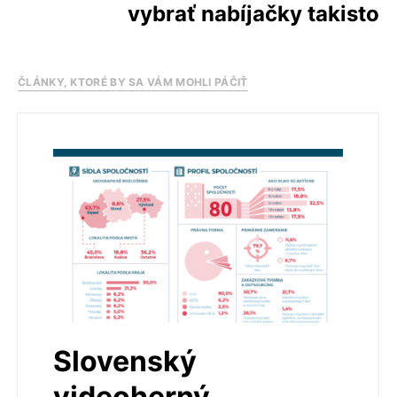
vybrať nabíjačky takisto
ČLÁNKY, KTORÉ BY SA VÁM MOHLI PÁČIŤ
Slovenský
videoherný