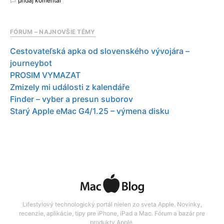
pridaj komentár
FÓRUM – NAJNOVŠIE TÉMY
Cestovateľská apka od slovenského vývojára –
journeybot
PROSIM VYMAZAT
Zmizely mi události z kalendáře
Finder – vyber a presun suborov
Starý Apple eMac G4/1.25 – výmena disku
Lifestylový technologický portál nielen zo sveta Apple. Novinky,
recenzie, aplikácie, tipy pre iPhone, iPad a Mac. Fórum a bazár pre
produkty Apple.