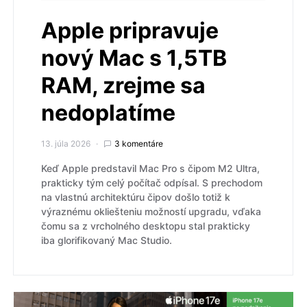
Apple pripravuje
nový Mac s 1,5TB
RAM, zrejme sa
nedoplatíme
13. júla 2026
3 komentáre
Keď Apple predstavil Mac Pro s čipom M2 Ultra,
prakticky tým celý počítač odpísal. S prechodom
na vlastnú architektúru čipov došlo totiž k
výraznému okliešteniu možností upgradu, vďaka
čomu sa z vrcholného desktopu stal prakticky
iba glorifikovaný Mac Studio.