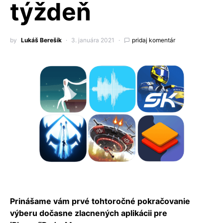
týždeň
by
Lukáš Berešík
3. januára 2021
pridaj komentár
Prinášame vám prvé tohtoročné pokračovanie
výberu dočasne zlacnených aplikácii pre