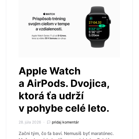
Apple Watch
a AirPods. Dvojica,
ktorá ťa udrží
v pohybe celé leto.
28. júla 2026
pridaj komentár
Začni tým, čo ťa baví. Nemusíš byť maratónec.