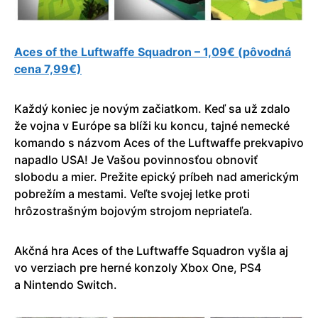
Aces of the Luftwaffe Squadron – 1,09€ (pôvodná
cena 7,99€)
Každý koniec je novým začiatkom. Keď sa už zdalo
že vojna v Európe sa blíži ku koncu, tajné nemecké
komando s názvom Aces of the Luftwaffe prekvapivo
napadlo USA! Je Vašou povinnosťou obnoviť
slobodu a mier. Prežite epický príbeh nad americkým
pobrežím a mestami. Veľte svojej letke proti
hrôzostrašným bojovým strojom nepriateľa.
Akčná hra Aces of the Luftwaffe Squadron vyšla aj
vo verziach pre herné konzoly Xbox One, PS4
a Nintendo Switch.