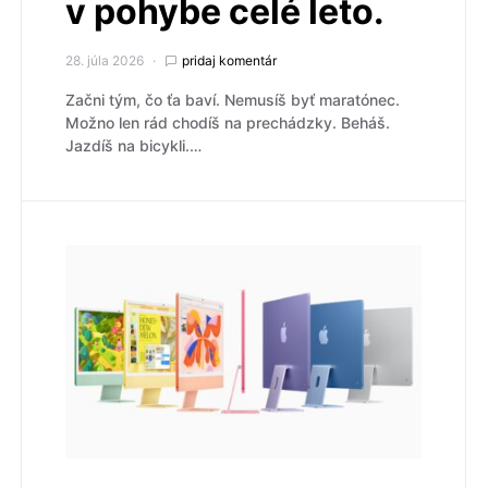
v pohybe celé leto.
28. júla 2026
pridaj komentár
Začni tým, čo ťa baví. Nemusíš byť maratónec.
Možno len rád chodíš na prechádzky. Beháš.
Jazdíš na bicykli.…