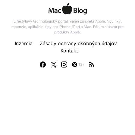
Lifestylový technologický portál nielen zo sveta Apple. Novinky,
recenzie, aplikácie, tipy pre iPhone, iPad a Mac. Fórum a bazár pre
produkty Apple.
Inzercia
Zásady ochrany osobných údajov
Kontakt
137