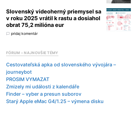
Slovenský videoherný priemysel sa
v roku 2025 vrátil k rastu a dosiahol
obrat 75,2 milióna eur
pridaj komentár
FÓRUM – NAJNOVŠIE TÉMY
Cestovateľská apka od slovenského vývojára –
journeybot
PROSIM VYMAZAT
Zmizely mi události z kalendáře
Finder – vyber a presun suborov
Starý Apple eMac G4/1.25 – výmena disku