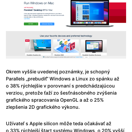
Okrem vyššie uvedenej poznámky, je schopný
Parallels „prebudiť“ Windows a Linux zo spánku až
o 38% rýchlejšie v porovnaní s predchádzajúcou
verziou, pretože ťaží zo šesťnásobného zvýšenia
grafického spracovania OpenGL a až o 25%
zlepšenia 2D grafického výkonu.
Užívateľ s Apple silicon môže teda očakávať až
o 33% rýchlejší štart systému Windows, o 20% vyšší