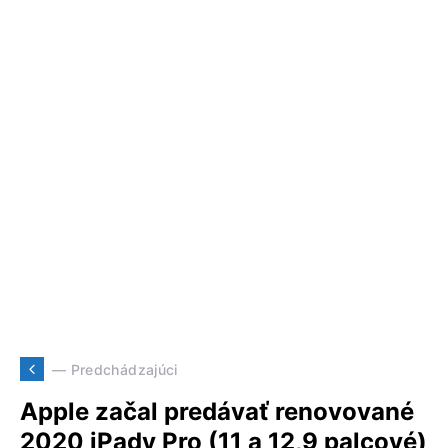
— Predchádzajúci
Apple začal predávať renovované
2020 iPady Pro (11 a 12,9 palcové)