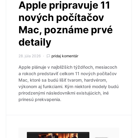
Apple pripravuje 11
nových počítačov
Mac, poznáme prvé
detaily
28. júla 2026
pridaj komentár
Apple plánuje v najbližších týždňoch, mesiacoch
a rokoch predstaviť celkom 11 nových počítačov
Mac, ktoré sa budú líšiť tvarom, hardvérom,
výkonom aj funkciami. Kým niektoré modely budú
prirodzenými následovníkmi existujúcich, iné
prinesú prekvapenia.