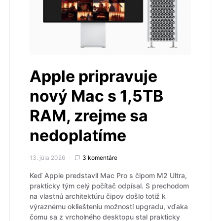
Apple pripravuje
nový Mac s 1,5TB
RAM, zrejme sa
nedoplatíme
13. júla 2026
3 komentáre
Keď Apple predstavil Mac Pro s čipom M2 Ultra,
prakticky tým celý počítač odpísal. S prechodom
na vlastnú architektúru čipov došlo totiž k
výraznému okliešteniu možností upgradu, vďaka
čomu sa z vrcholného desktopu stal prakticky