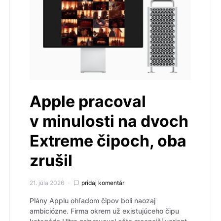
Apple pracoval
v minulosti na dvoch
Extreme čipoch, oba
zrušil
21. júla 2026
pridaj komentár
Plány Applu ohľadom čipov boli naozaj
ambiciózne. Firma okrem už existujúceho čipu