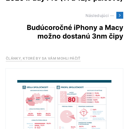
Následujúci —
Budúcoročné iPhony a Macy
možno dostanú 3nm čipy
ČLÁNKY, KTORÉ BY SA VÁM MOHLI PÁČIŤ