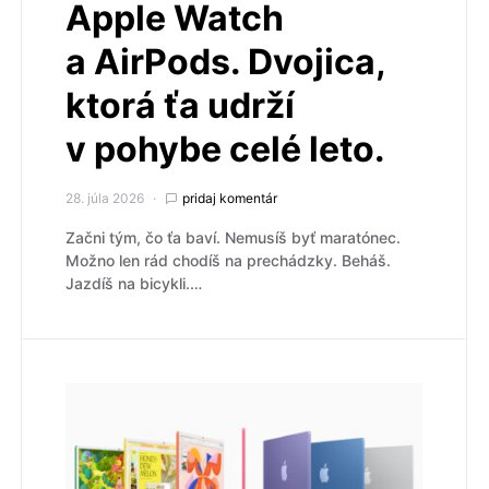
Apple Watch
a AirPods. Dvojica,
ktorá ťa udrží
v pohybe celé leto.
28. júla 2026
pridaj komentár
Začni tým, čo ťa baví. Nemusíš byť maratónec.
Možno len rád chodíš na prechádzky. Beháš.
Jazdíš na bicykli.…