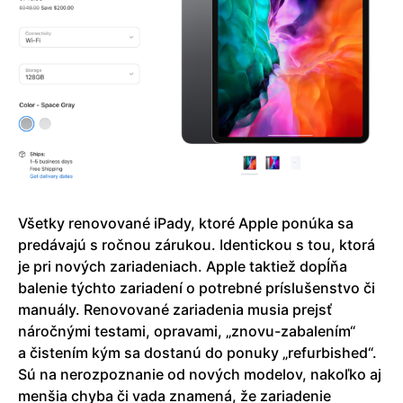
Všetky renovované iPady, ktoré Apple ponúka sa
predávajú s ročnou zárukou. Identickou s tou, ktorá
je pri nových zariadeniach. Apple taktiež dopĺňa
balenie týchto zariadení o potrebné príslušenstvo či
manuály. Renovované zariadenia musia prejsť
náročnými testami, opravami, „znovu-zabalením“
a čistením kým sa dostanú do ponuky „refurbished“.
Sú na nerozpoznanie od nových modelov, nakoľko aj
menšia chyba či vada znamená, že zariadenie