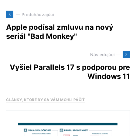
— Predchádzajúci
Apple podísal zmluvu na nový
seriál "Bad Monkey"
Následujúci —
Vyšiel Parallels 17 s podporou pre
Windows 11
ČLÁNKY, KTORÉ BY SA VÁM MOHLI PÁČIŤ