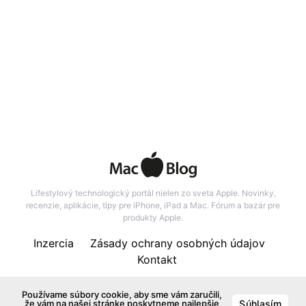
Lifestylový technologický portál nielen zo sveta Apple. Novinky,
recenzie, aplikácie, tipy pre iPhone, iPad a Mac. Fórum a bazár pre
produkty Apple.
Inzercia
Zásady ochrany osobných údajov
Kontakt
137
Používame súbory cookie, aby sme vám zaručili,
že vám na našej stránke poskytneme najlepšie
Súhlasím