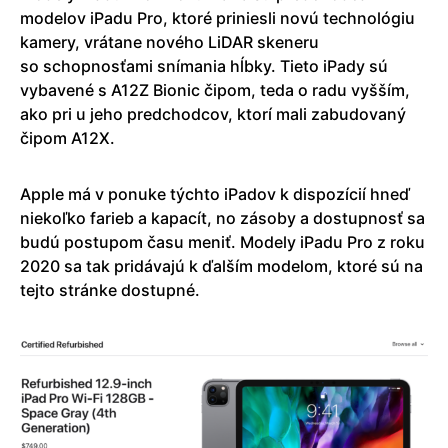
modelov iPadu Pro, ktoré priniesli novú technológiu
kamery, vrátane nového LiDAR skeneru
so schopnosťami snímania hĺbky. Tieto iPady sú
vybavené s A12Z Bionic čipom, teda o radu vyšším,
ako pri u jeho predchodcov, ktorí mali zabudovaný
čipom A12X.
Apple má v ponuke týchto iPadov k dispozícií hneď
niekoľko farieb a kapacít, no zásoby a dostupnosť sa
budú postupom času meniť. Modely iPadu Pro z roku
2020 sa tak pridávajú k ďalším modelom, ktoré sú na
tejto stránke dostupné.