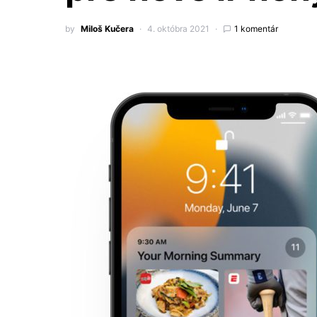
by
Miloš Kučera
4. októbra 2021
1 komentár