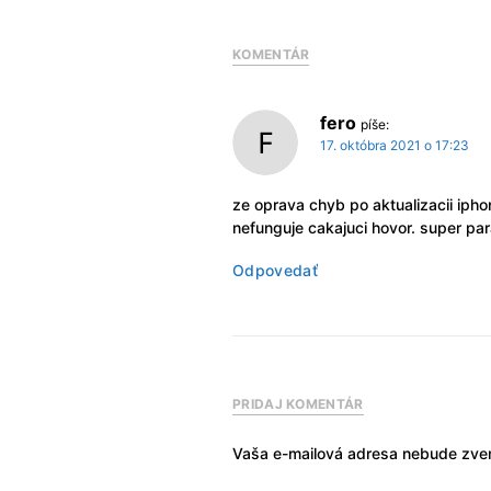
KOMENTÁR
fero
píše:
17. októbra 2021 o 17:23
ze oprava chyb po aktualizacii ipho
nefunguje cakajuci hovor. super pa
Odpovedať
PRIDAJ KOMENTÁR
Vaša e-mailová adresa nebude zver