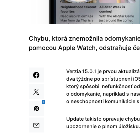
Chybu, ktorá znemožnila odomykanie
pomocou Apple Watch, odstraňuje če
Verzia 15.0.1 je prvou aktualiz
dva týždne po sprístupnení iOS
ktorý spôsobil nefunkčnosť o
o odomykanie, napríklad s na
o neschopnosti komunikácie s
1
Update takisto opravuje chybu
upozornenie o plnom úložisku