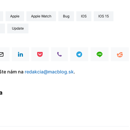
Apple
Apple Watch
Bug
iOS
iOS 15
a
update
íšte nám na
redakcia@macblog.sk
.
a