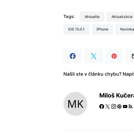
Tags:
aktualita
aktualizácia
iOS 15.0.1
iPhone
Novink
Našli ste v článku chybu? Nap
Miloš Kučer