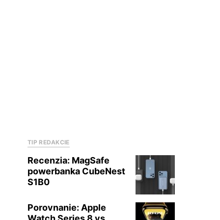
TIP REDAKCIE
Recenzia: MagSafe
powerbanka CubeNest
S1B0
Porovnanie: Apple
Watch Series 8 vs.