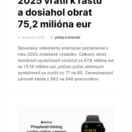
2025 vrátil k rastu
a dosiahol obrat
75,2 milióna eur
4. augusta 2026
pridaj komentár
Slovenský videoherný priemysel zaznamenal v
roku 2025 zmiešané výsledky. Celkový obrat
domácich spoločností vzrástol zo 67,8 milióna eur
na 75,16 milióna eur, pričom počet aktívnych
spoločností sa zvýšil zo 77 na 80. Zamestnanosť
zároveň klesla z 982 na 840 pracovníkov.