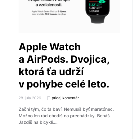
Apple Watch
a AirPods. Dvojica,
ktorá ťa udrží
v pohybe celé leto.
28. júla 2026
pridaj komentár
Začni tým, čo ťa baví. Nemusíš byť maratónec.
Možno len rád chodíš na prechádzky. Beháš.
Jazdíš na bicykli.…