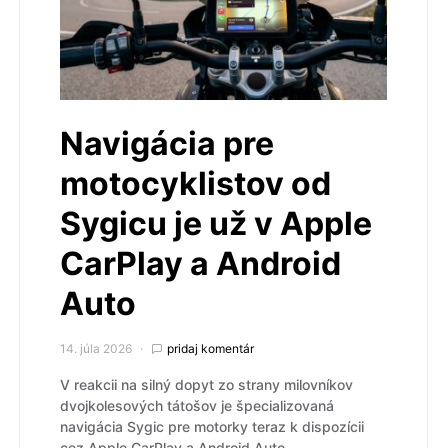
Navigácia pre
motocyklistov od
Sygicu je už v Apple
CarPlay a Android
Auto
14. júla 2026
pridaj komentár
V reakcii na silný dopyt zo strany milovníkov
dvojkolesových tátošov je špecializovaná
navigácia Sygic pre motorky teraz k dispozícii
cez Apple CarPlay a Android Auto.