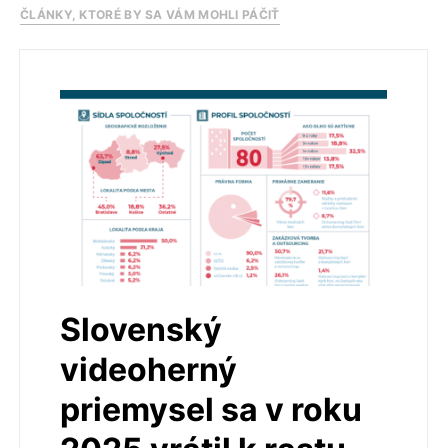
ČLÁNKY, KTORÉ BY SA VÁM MOHLI PÁČIŤ
Slovenský
videoherný
priemysel sa v roku