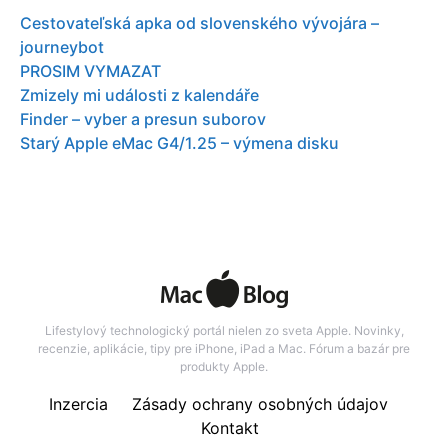
Cestovateľská apka od slovenského vývojára –
journeybot
PROSIM VYMAZAT
Zmizely mi události z kalendáře
Finder – vyber a presun suborov
Starý Apple eMac G4/1.25 – výmena disku
Lifestylový technologický portál nielen zo sveta Apple. Novinky,
recenzie, aplikácie, tipy pre iPhone, iPad a Mac. Fórum a bazár pre
produkty Apple.
Inzercia
Zásady ochrany osobných údajov
Kontakt