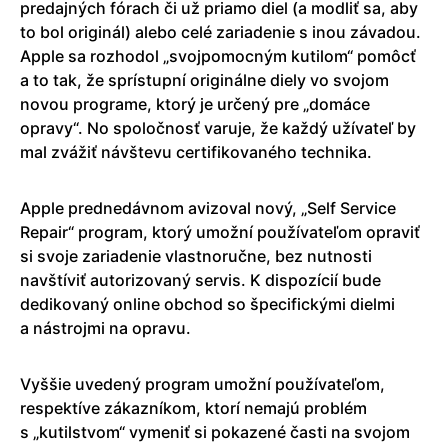
predajných fórach či už priamo diel (a modliť sa, aby
to bol originál) alebo celé zariadenie s inou závadou.
Apple sa rozhodol „svojpomocným kutilom“ pomôcť
a to tak, že sprístupní originálne diely vo svojom
novou programe, ktorý je určený pre „domáce
opravy“. No spoločnosť varuje, že každý užívateľ by
mal zvážiť návštevu certifikovaného technika.
Apple prednedávnom avizoval nový, „Self Service
Repair“ program, ktorý umožní používateľom opraviť
si svoje zariadenie vlastnoručne, bez nutnosti
navštíviť autorizovaný servis. K dispozícií bude
dedikovaný online obchod so špecifickými dielmi
a nástrojmi na opravu.
Vyššie uvedený program umožní používateľom,
respektíve zákazníkom, ktorí nemajú problém
s „kutilstvom“ vymeniť si pokazené časti na svojom