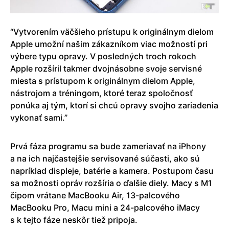
“Vytvorením väčšieho prístupu k originálnym dielom
Apple umožní našim zákazníkom viac možností pri
výbere typu opravy. V posledných troch rokoch
Apple rozšíril takmer dvojnásobne svoje servisné
miesta s prístupom k originálnym dielom Apple,
nástrojom a tréningom, ktoré teraz spoločnosť
ponúka aj tým, ktorí si chcú opravy svojho zariadenia
vykonať sami.”
Prvá fáza programu sa bude zameriavať na iPhony
a na ich najčastejšie servisované súčasti, ako sú
napríklad displeje, batérie a kamera. Postupom času
sa možnosti opráv rozšíria o ďalšie diely. Macy s M1
čipom vrátane MacBooku Air, 13-palcového
MacBooku Pro, Macu mini a 24-palcového iMacy
s k tejto fáze neskôr tiež pripoja.