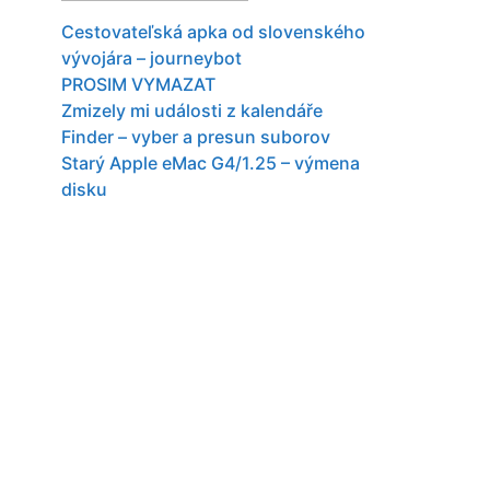
Cestovateľská apka od slovenského
vývojára – journeybot
PROSIM VYMAZAT
Zmizely mi události z kalendáře
Finder – vyber a presun suborov
Starý Apple eMac G4/1.25 – výmena
disku