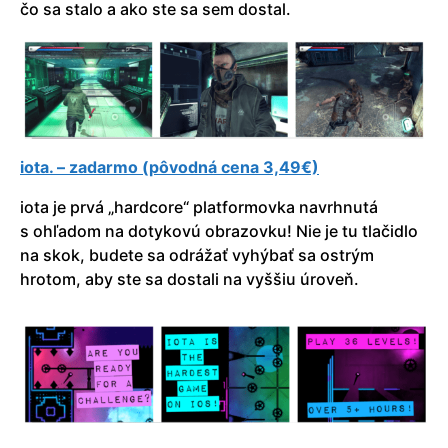
čo sa stalo a ako ste sa sem dostal.
iota. – zadarmo (pôvodná cena 3,49€)
iota je prvá „hardcore“ platformovka navrhnutá
s ohľadom na dotykovú obrazovku! Nie je tu tlačidlo
na skok, budete sa odrážať vyhýbať sa ostrým
hrotom, aby ste sa dostali na vyššiu úroveň.