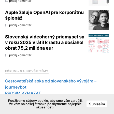
pridaj komentár
Apple žaluje OpenAI pre korporátnu
špionáž
pridaj komentár
Slovenský videoherný priemysel sa
v roku 2025 vrátil k rastu a dosiahol
obrat 75,2 milióna eur
pridaj komentár
FÓRUM – NAJNOVŠIE TÉMY
Cestovateľská apka od slovenského vývojára –
journeybot
PROSIM VYMAZAT
Zmizely mi události z kalendáře
Používame súbory cookie, aby sme vám zaručili,
že vám na našej stránke poskytneme najlepšie
Súhlasím
Finder – vyber a presun suborov
skúsenosti.
Starý Apple eMac G4/1.25 – výmena disku