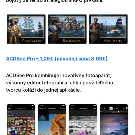
bojový žáner so stratégiou a RPG prvkami.
ACDSee Pro – 1,09€ (pôvodná cena 8,99€)
ACDSee Pro kombinuje inovatívny fotoaparát,
výkonný editor fotografií a ľahko použiteľného
tvorcu koláži do jednej aplikácie.