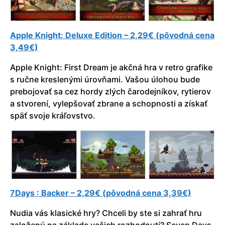
Apple Knight: Deluxe Edition – 2,29€ (pôvodná cena
3,49€)
Apple Knight: First Dream je akčná hra v retro grafike
s ručne kreslenými úrovňami. Vašou úlohou bude
prebojovať sa cez hordy zlých čarodejníkov, rytierov
a stvorení, vylepšovať zbrane a schopnosti a získať
späť svoje kráľovstvo.
7Days : Backer – 2,29€ (pôvodná cena 3,39€)
Nudia vás klasické hry? Chceli by ste si zahrať hru