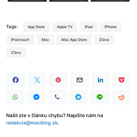
Tags:
App Store
Apple TV
iPad
iPhone
iPod touch
Mac
Mac App Store
Zľava
zľavy
Našli ste v článku chybu? Napíšte nám na
redakcia@macblog.sk
.