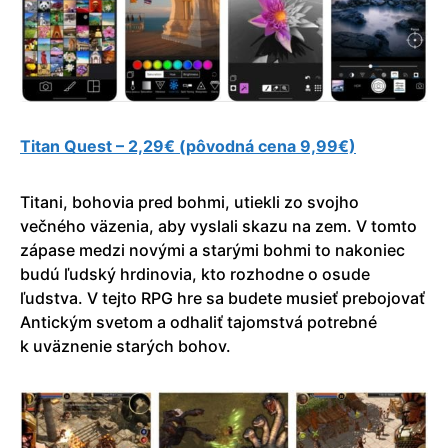
Titan Quest – 2,29€ (pôvodná cena 9,99€)
Titani, bohovia pred bohmi, utiekli zo svojho
večného väzenia, aby vyslali skazu na zem. V tomto
zápase medzi novými a starými bohmi to nakoniec
budú ľudský hrdinovia, kto rozhodne o osude
ľudstva. V tejto RPG hre sa budete musieť prebojovať
Antickým svetom a odhaliť tajomstvá potrebné
k uväznenie starých bohov.