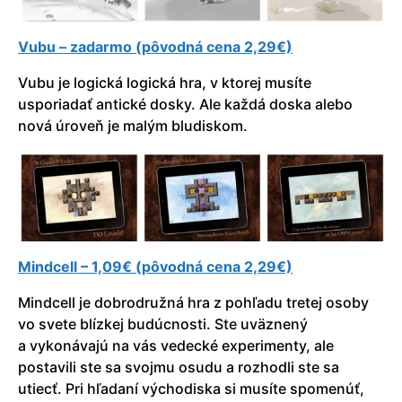
Vubu – zadarmo (pôvodná cena 2,29€)
Vubu je logická logická hra, v ktorej musíte
usporiadať antické dosky. Ale každá doska alebo
nová úroveň je malým bludiskom.
Mindcell – 1,09€ (pôvodná cena 2,29€)
Mindcell je dobrodružná hra z pohľadu tretej osoby
vo svete blízkej budúcnosti. Ste uväznený
a vykonávajú na vás vedecké experimenty, ale
postavili ste sa svojmu osudu a rozhodli ste sa
utiecť. Pri hľadaní východiska si musíte spomenúť,