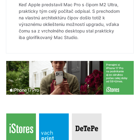
Keď Apple predstavil Mac Pro s čipom M2 Ultra,
prakticky tým celý počítač odpísal. S prechodom
na vlastnú architektúru čipov došlo totiž k
výraznému okliešteniu možností upgradu, vďaka
čomu sa z vrcholného desktopu stal prakticky
iba glorifikovaný Mac Studio.