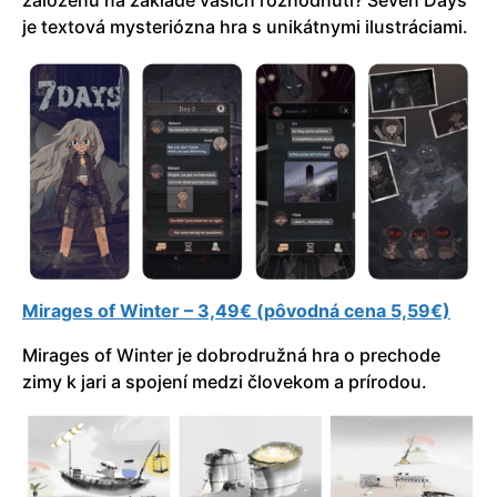
založenú na základe vašich rozhodnutí? Seven Days
je textová mysteriózna hra s unikátnymi ilustráciami.
Mirages of Winter – 3,49€ (pôvodná cena 5,59€)
Mirages of Winter je dobrodružná hra o prechode
zimy k jari a spojení medzi človekom a prírodou.