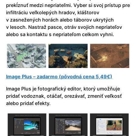
prekĺznuť medzi nepriateľmi. Vyber si svoj prístup pre
infiltráciu veľkolepých hradov, kláštorov
v zasnežených horách alebo táborov ukrytých
v lesoch. Nastraž pasce, otráv svojich nepriateľov
alebo sa kontaktu s nepriateľom celkom vyhni.
Image Plus – zadarmo (pôvodná cena 5,49€)
Image Plus je fotografický editor, ktorý umožňuje
pridať vodoznak, otáčať, orezávať, zmeniť veľkosť
alebo pridať efekty.