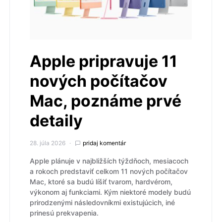
Apple pripravuje 11
nových počítačov
Mac, poznáme prvé
detaily
28. júla 2026
pridaj komentár
Apple plánuje v najbližších týždňoch, mesiacoch
a rokoch predstaviť celkom 11 nových počítačov
Mac, ktoré sa budú líšiť tvarom, hardvérom,
výkonom aj funkciami. Kým niektoré modely budú
prirodzenými následovníkmi existujúcich, iné
prinesú prekvapenia.