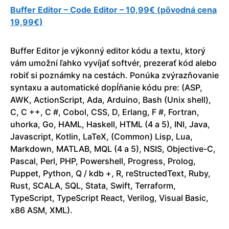
Buffer Editor – Code Editor – 10,99€ (pôvodná cena
19,99€)
Buffer Editor je výkonný editor kódu a textu, ktorý
vám umožní ľahko vyvíjať softvér, prezerať kód alebo
robiť si poznámky na cestách. Ponúka zvýrazňovanie
syntaxu a automatické dopĺňanie kódu pre: (ASP,
AWK, ActionScript, Ada, Arduino, Bash (Unix shell),
C, C ++, C #, Cobol, CSS, D, Erlang, F #, Fortran,
uhorka, Go, HAML, Haskell, HTML (4 a 5), INI, Java,
Javascript, Kotlin, LaTeX, (Common) Lisp, Lua,
Markdown, MATLAB, MQL (4 a 5), NSIS, Objective-C,
Pascal, Perl, PHP, Powershell, Progress, Prolog,
Puppet, Python, Q / kdb +, R, reStructedText, Ruby,
Rust, SCALA, SQL, Stata, Swift, Terraform,
TypeScript, TypeScript React, Verilog, Visual Basic,
x86 ASM, XML).