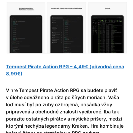
Tempest Pirate Action RPG – 4,49€ (pôvodná cena
8,99€)
V hre Tempest Pirate Action RPG sa budete plaviť
v úlohe odvážneho piráta po šírych moriach. Vaša
loď musí byť po zuby ozbrojená, posádka vždy
pripravená a obchodné znalosti vycibrené. Iba tak
porazíte ostatných pirátov a mýtické príšery, medzi
ktorými nechýba legendárny Kraken. Hra kombinuje