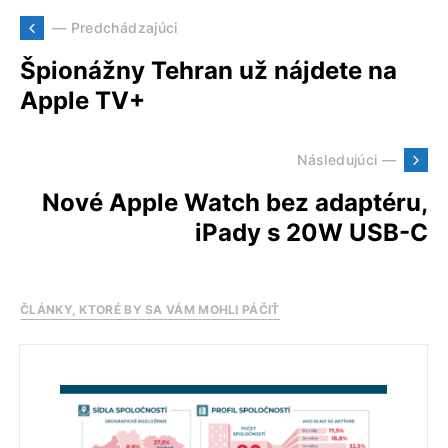
— Predchádzajúci
Špionážny Tehran už nájdete na
Apple TV+
Následujúci —
Nové Apple Watch bez adaptéru,
iPady s 20W USB-C
ČLÁNKY, KTORÉ BY SA VÁM MOHLI PÁČIŤ