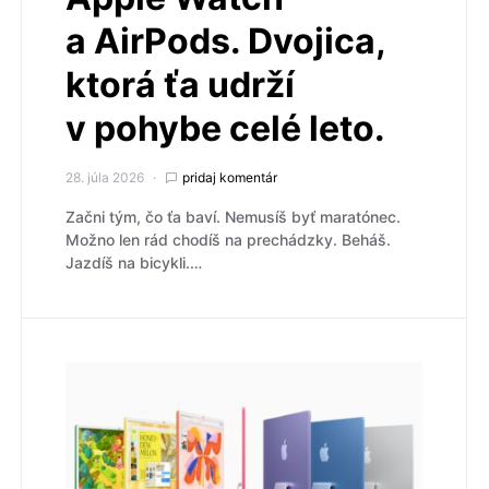
a AirPods. Dvojica,
ktorá ťa udrží
v pohybe celé leto.
28. júla 2026
pridaj komentár
Začni tým, čo ťa baví. Nemusíš byť maratónec.
Možno len rád chodíš na prechádzky. Beháš.
Jazdíš na bicykli.…