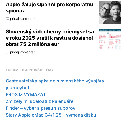
Apple žaluje OpenAI pre korporátnu
špionáž
pridaj komentár
Slovenský videoherný priemysel sa
v roku 2025 vrátil k rastu a dosiahol
obrat 75,2 milióna eur
pridaj komentár
FÓRUM – NAJNOVŠIE TÉMY
Cestovateľská apka od slovenského vývojára –
journeybot
PROSIM VYMAZAT
Zmizely mi události z kalendáře
Finder – vyber a presun suborov
Starý Apple eMac G4/1.25 – výmena disku