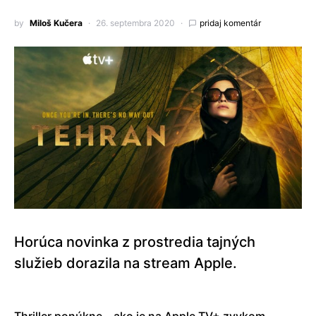
by
Miloš Kučera
26. septembra 2020
pridaj komentár
Horúca novinka z prostredia tajných
služieb dorazila na stream Apple.
Thriller ponúkne – ako je na Apple TV+ zvykom –