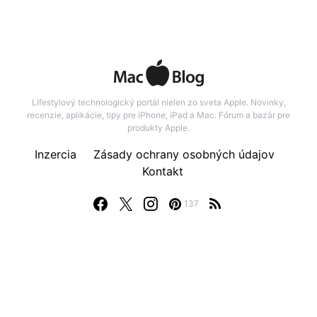
Lifestylový technologický portál nielen zo sveta Apple. Novinky,
recenzie, aplikácie, tipy pre iPhone, iPad a Mac. Fórum a bazár pre
produkty Apple.
Inzercia
Zásady ochrany osobných údajov
Kontakt
137