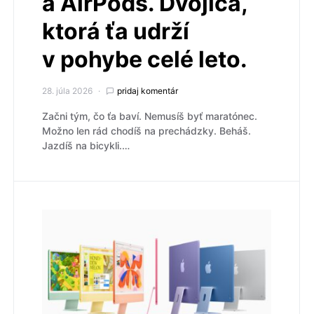
a AirPods. Dvojica,
ktorá ťa udrží
v pohybe celé leto.
28. júla 2026
pridaj komentár
Začni tým, čo ťa baví. Nemusíš byť maratónec.
Možno len rád chodíš na prechádzky. Beháš.
Jazdíš na bicykli.…