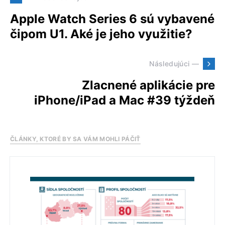
Apple Watch Series 6 sú vybavené
čipom U1. Aké je jeho využitie?
Následujúci —
Zlacnené aplikácie pre
iPhone/iPad a Mac #39 týždeň
ČLÁNKY, KTORÉ BY SA VÁM MOHLI PÁČIŤ