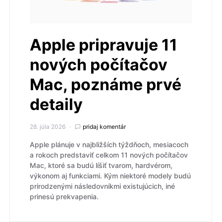
Apple pripravuje 11
nových počítačov
Mac, poznáme prvé
detaily
28. júla 2026
pridaj komentár
Apple plánuje v najbližších týždňoch, mesiacoch
a rokoch predstaviť celkom 11 nových počítačov
Mac, ktoré sa budú líšiť tvarom, hardvérom,
výkonom aj funkciami. Kým niektoré modely budú
prirodzenými následovníkmi existujúcich, iné
prinesú prekvapenia.