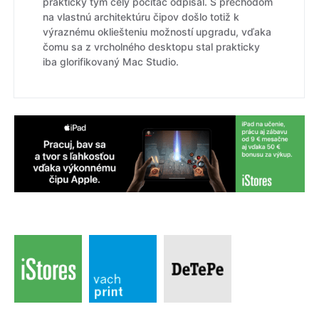
prakticky tým celý počítač odpísal. S prechodom
na vlastnú architektúru čipov došlo totiž k
výraznému okliešteniu možností upgradu, vďaka
čomu sa z vrcholného desktopu stal prakticky
iba glorifikovaný Mac Studio.