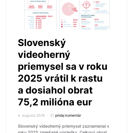
Slovenský
videoherný
priemysel sa v roku
2025 vrátil k rastu
a dosiahol obrat
75,2 milióna eur
4. augusta 2026
pridaj komentár
Slovenský videoherný priemysel zaznamenal v
roku 2025 zmiešané výsledky. Celkový obrat