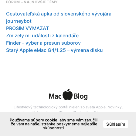
FÓRUM – NAJNOVŠIE TÉMY
Cestovateľská apka od slovenského vývojára –
journeybot
PROSIM VYMAZAT
Zmizely mi události z kalendáře
Finder – vyber a presun suborov
Starý Apple eMac G4/1.25 – výmena disku
Lifestylový technologický portál nielen zo sveta Apple. Novinky,
recenzie, aplikácie, tipy pre iPhone, iPad a Mac. Fórum a bazár pre
produkty Apple.
Používame súbory cookie, aby sme vám zaručili,
že vám na našej stránke poskytneme najlepšie
Súhlasím
skúsenosti.
Inzercia
Zásady ochrany osobných údajov