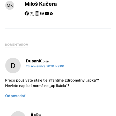
Miloš Kučera
KOMENTÁROV
DusanK
píše:
28. novembra 2020 o 9:00
Prečo používate stále tie infantilné zdrobneliny „apka“?
Neviete napísať normálne „aplikácia“?
Odpovedať
jj
píše: