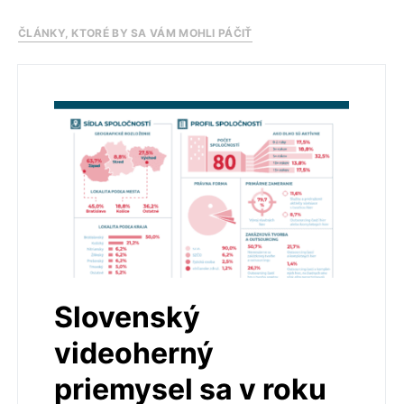
ČLÁNKY, KTORÉ BY SA VÁM MOHLI PÁČIŤ
Slovenský
videoherný
priemysel sa v roku