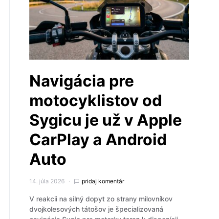
Navigácia pre
motocyklistov od
Sygicu je už v Apple
CarPlay a Android
Auto
14. júla 2026
pridaj komentár
V reakcii na silný dopyt zo strany milovníkov
dvojkolesových tátošov je špecializovaná