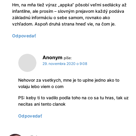
Hm, na mňa tiež výraz „appka“ pôsobí veľmi sedlácky až
infantilne, ale prosím – slovným prejavom každý podáva
základnú informáciu o sebe samom, rovnako ako
vzhľadom. Aspoň druhá strana hneď vie, na čom je.
Odpovedať
Anonym
píše:
29. novembra 2020 o 9:08
Nehovor za vsetkych, mne je to uplne jedno ako to
volaju lebo viem o com
PS: keby ti to vadilo podla toho na co sa tu hras, tak uz
necitas ani tento clanok
Odpovedať