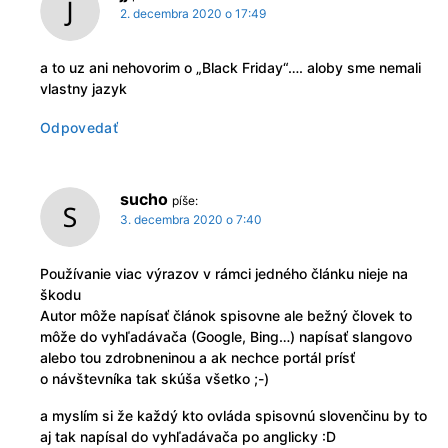
2. decembra 2020 o 17:49
a to uz ani nehovorim o „Black Friday“…. aloby sme nemali
vlastny jazyk
Odpovedať
sucho
píše:
3. decembra 2020 o 7:40
Používanie viac výrazov v rámci jedného článku nieje na
škodu
Autor môže napísať článok spisovne ale bežný človek to
môže do vyhľadávača (Google, Bing…) napísať slangovo
alebo tou zdrobneninou a ak nechce portál prísť
o návštevníka tak skúša všetko ;-)
a myslím si že každý kto ovláda spisovnú slovenčinu by to
aj tak napísal do vyhľadávača po anglicky :D