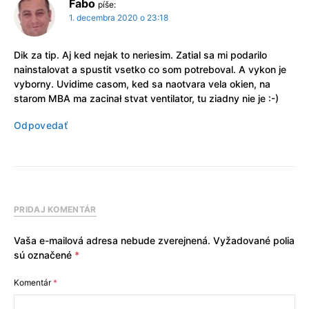
Fabo
píše:
1. decembra 2020 o 23:18
Dik za tip. Aj ked nejak to neriesim. Zatial sa mi podarilo
nainstalovat a spustit vsetko co som potreboval. A vykon je
vyborny. Uvidime casom, ked sa naotvara vela okien, na
starom MBA ma zacinał stvat ventilator, tu ziadny nie je :-)
Odpovedať
PRIDAJ KOMENTÁR
Vaša e-mailová adresa nebude zverejnená.
Vyžadované polia
sú označené
*
Komentár
*