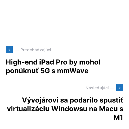
— Predchádzajúci
High-end iPad Pro by mohol
ponúknuť 5G s mmWave
Následujúci —
Vývojárovi sa podarilo spustiť
virtualizáciu Windowsu na Macu s
M1