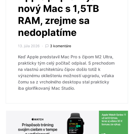
nový Mac s 1,5TB
RAM, zrejme sa
nedoplatíme
13. júla 2026
3 komentáre
Keď Apple predstavil Mac Pro s čipom M2 Ultra,
prakticky tým celý počítač odpísal. S prechodom
na vlastnú architektúru čipov došlo totiž k
výraznému okliešteniu možností upgradu, vďaka
čomu sa z vrcholného desktopu stal prakticky
iba glorifikovaný Mac Studio.