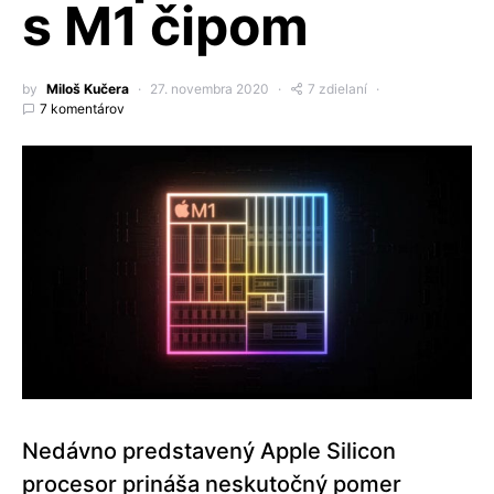
s M1 čipom
by
Miloš Kučera
27. novembra 2020
7 zdielaní
7 komentárov
Nedávno predstavený Apple Silicon
procesor prináša neskutočný pomer