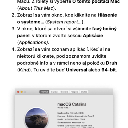
Macu. Z rolety si vyberte
O tomto počítači Mac
(
About This Mac
).
Zobrazí sa vám okno, kde kliknite na
Hlásenie
o systéme…
(
System report…
).
V okne, ktoré sa otvorí si všimnite
ľavý bočný
panel
, v ktorom zvoľte sekciu
Aplikácie
(
Applications).
Zobrazí sa vám zoznam aplikácií. Keď si na
niektorú kliknete, pod zoznamom uvidíte
podrobné info a v rámci neho aj položku
Druh
(
Kind
). Tu uvidíte buď
Universal
alebo
64-bit
.