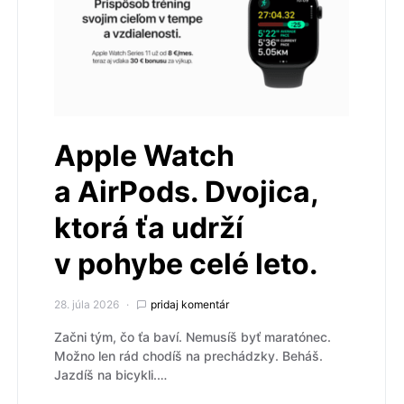
Apple Watch
a AirPods. Dvojica,
ktorá ťa udrží
v pohybe celé leto.
28. júla 2026
pridaj komentár
Začni tým, čo ťa baví. Nemusíš byť maratónec.
Možno len rád chodíš na prechádzky. Beháš.
Jazdíš na bicykli.…