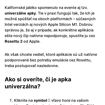
Kalifornské jablko spomenulo na evente aj tzv.
univerzálne
apky
. Tie v praxi fungujú tak, že ich je
možné spúšťať na oboch platformách – súčasných
Intel verziách aj nových Apple Silicon M1. Dobrou
správou je, že aj v prípade, ak konkrétne aplikácia
ešte nový čip natívne nepodporuje, spustíte ju cez
Rosettu 2
od Apple.
Ak však chcete vedieť, ktoré aplikácie sú už natívne
podporované bez potreby emulácie cez Rosettu,
treba postupovať nasledovne.
Ako si overíte, či je apka
univerzálna?
Kliknite na
symbol 
vľavo hore na vašom