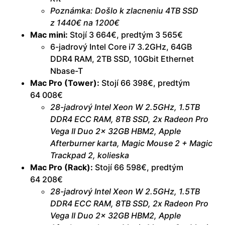
Poznámka: Došlo k zlacneniu 4TB SSD
z 1440€ na 1200€
Mac mini:
Stojí 3 664€, predtým 3 565€
6-jadrový Intel Core i7 3.2GHz, 64GB
DDR4 RAM, 2TB SSD, 10Gbit Ethernet
Nbase-T
Mac Pro (Tower):
Stojí 66 398€, predtým
64 008€
28-jadrový Intel Xeon W 2.5GHz, 1.5TB
DDR4 ECC RAM, 8TB SSD, 2x Radeon Pro
Vega II Duo 2x 32GB HBM2, Apple
Afterburner karta, Magic Mouse 2 + Magic
Trackpad 2, kolieska
Mac Pro (Rack):
Stojí 66 598€, predtým
64 208€
28-jadrový Intel Xeon W 2.5GHz, 1.5TB
DDR4 ECC RAM, 8TB SSD, 2x Radeon Pro
Vega II Duo 2x 32GB HBM2, Apple