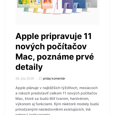
Apple pripravuje 11
nových počítačov
Mac, poznáme prvé
detaily
28. júla 2026
pridaj komentár
Apple plánuje v najbližších týždňoch, mesiacoch
a rokoch predstaviť celkom 11 nových počítačov
Mac, ktoré sa budú líšiť tvarom, hardvérom,
výkonom aj funkciami. Kým niektoré modely budú
prirodzenými následovníkmi existujúcich, iné
prinesú prekvapenia.