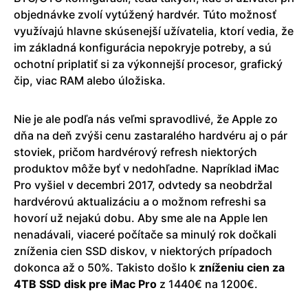
objednávke zvolí vytúžený hardvér. Túto možnosť
využívajú hlavne skúsenejší užívatelia, ktorí vedia, že
im základná konfigurácia nepokryje potreby, a sú
ochotní priplatiť si za výkonnejší procesor, grafický
čip, viac RAM alebo úložiska.
Nie je ale podľa nás veľmi spravodlivé, že Apple zo
dňa na deň zvýši cenu zastaralého hardvéru aj o pár
stoviek, pričom hardvérový refresh niektorých
produktov môže byť v nedohľadne. Napríklad iMac
Pro vyšiel v decembri 2017, odvtedy sa neobdržal
hardvérovú aktualizáciu a o možnom refreshi sa
hovorí už nejakú dobu. Aby sme ale na Apple len
nenadávali, viaceré počítače sa minulý rok dočkali
zníženia cien SSD diskov, v niektorých prípadoch
dokonca až o 50%. Takisto došlo k
zníženiu cien za
4TB SSD disk pre iMac Pro
z 1440€ na 1200€.