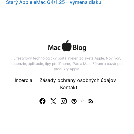
Starý Apple eMac G4/1.25 – výmena disku
Lifestylový technologický portál nielen zo sveta Apple. Novinky,
recenzie, aplikácie, tipy pre iPhone, iPad a Mac. Fórum a bazár pre
produkty Apple.
Inzercia
Zásady ochrany osobných údajov
Kontakt
137