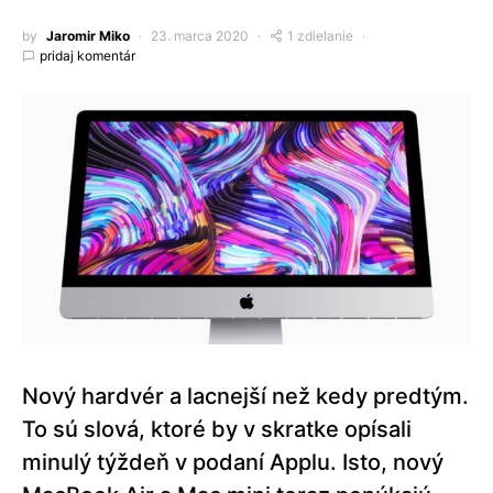
by
Jaromir Miko
23. marca 2020
1 zdielanie
pridaj komentár
Nový hardvér a lacnejší než kedy predtým.
To sú slová, ktoré by v skratke opísali
minulý týždeň v podaní Applu. Isto, nový