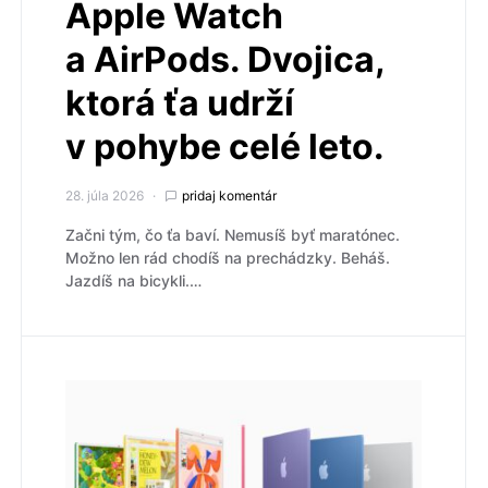
Apple Watch
a AirPods. Dvojica,
ktorá ťa udrží
v pohybe celé leto.
28. júla 2026
pridaj komentár
Začni tým, čo ťa baví. Nemusíš byť maratónec.
Možno len rád chodíš na prechádzky. Beháš.
Jazdíš na bicykli.…