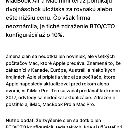
MacBook Air a Mac mini teraz ponúkajú
dvojnásobok úložiska za rovnakú alebo
ešte nižšiu cenu. Čo však firma
neoznámila, je tiché zdraženie BTO/CTO
konfigurácií až o 10%.
Zmena cien sa nedotkla len noviniek, ale všetkých
počítačov Mac, ktoré Apple predáva. Znamená to, že
zákazníci v Kanade, Európe, Austrálii a niekoľkých
krajinách Ázie si priplatia viac aj za počítače, ktoré
Apple naposledy aktualizoval pred rokom alebo
dvomi, viď iMac Pro. Ten sa začal predávať ku koncu
2017, odvtedy sa nedočkal aktualizácie. Zdraženie
postihlo aj iMac, MacBook Pro a Mac Pro.
Nutno dodať, že zvýšenie cien sa dotklo len
BTO/CTO konfigurácií, teda takých, kde si užívateľ pri