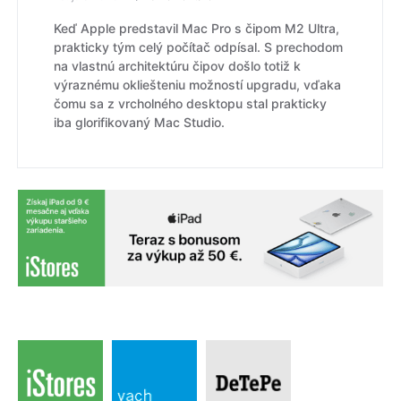
Keď Apple predstavil Mac Pro s čipom M2 Ultra,
prakticky tým celý počítač odpísal. S prechodom
na vlastnú architektúru čipov došlo totiž k
výraznému okliešteniu možností upgradu, vďaka
čomu sa z vrcholného desktopu stal prakticky
iba glorifikovaný Mac Studio.