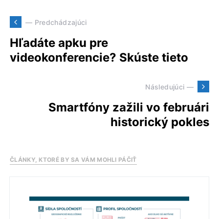
— Predchádzajúci
Hľadáte apku pre
videokonferencie? Skúste tieto
Následujúci —
Smartfóny zažili vo februári
historický pokles
ČLÁNKY, KTORÉ BY SA VÁM MOHLI PÁČIŤ