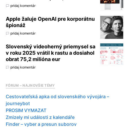
pridaj komentár
Apple žaluje OpenAI pre korporátnu
špionáž
pridaj komentár
Slovenský videoherný priemysel sa
v roku 2025 vrátil k rastu a dosiahol
obrat 75,2 milióna eur
pridaj komentár
FÓRUM – NAJNOVŠIE TÉMY
Cestovateľská apka od slovenského vývojára –
journeybot
PROSIM VYMAZAT
Zmizely mi události z kalendáře
Finder – vyber a presun suborov