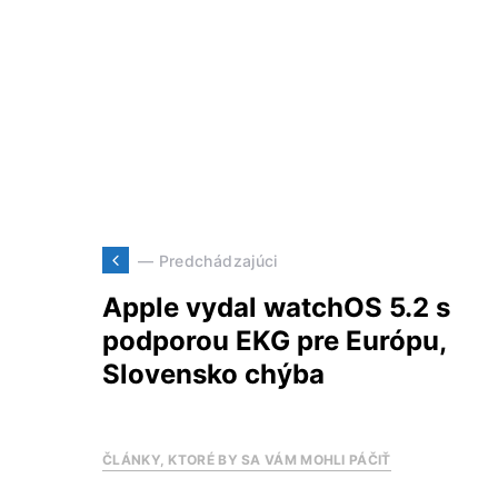
— Predchádzajúci
Apple vydal watchOS 5.2 s
podporou EKG pre Európu,
Slovensko chýba
ČLÁNKY, KTORÉ BY SA VÁM MOHLI PÁČIŤ