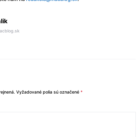
lik
acblog.sk
ejnená.
Vyžadované polia sú označené
*