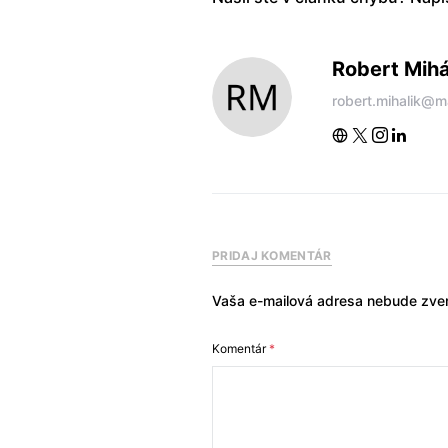
Robert Mihá
robert.mihalik@m
PRIDAJ KOMENTÁR
Vaša e-mailová adresa nebude zver
Komentár
*