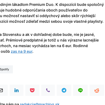
jediným lákadlom Premium Duo. K dispozícii bude spoločný
nuje hudobné odporúčania oboch používateľov do
 možnosť nastaviť si oddychový alebo skôr rýchlejší
ozícii možnosť zdieľať medzi sebou svoje vlastné playlisty.
na Slovensku a ak v dohľadnej dobe bude, nie je jasné,
ať. Prémiové predplatné je totiž u nás výrazne lacnejšie
rhoch, na mesiac vychádza len na 6 eur. Rodinné
ť osôb
zas na 9 eur
.
Spotify
íšte nám na
redakcia@macblog.sk
.