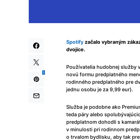
Spotify
začalo vybraným záka
dvojice.
Používatelia hudobnej služby v
1
novú formu predplatného meno
rodinného predplatného pre dv
jednu osobu je za 9,99 eur).
Služba je podobne ako Premium
teda páry alebo spolubývajúcic
predplatnom dohodli s kamaráto
v minulosti pri rodinnom predp
o trvalom bydlisku, aby tak pre