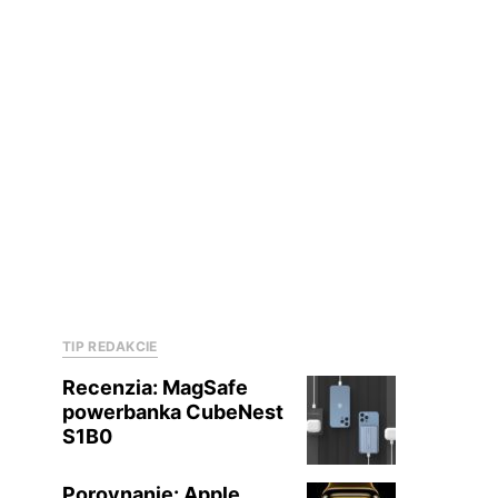
TIP REDAKCIE
Recenzia: MagSafe
powerbanka CubeNest
S1B0
Porovnanie: Apple