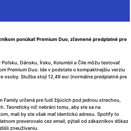
zníkom ponúkať Premium Duo, zľavnené predplatné pre
 Poľsku, Dánsku, Írsku, Kolumbii a Čile môžu testovať
m Premium Duo. Ide v podstate o kompaktnejšiu verziu
e osoby. Služba stojí 12,49 eur (normálne predplatné pre
 Family určená pre ľudí žijúcich pod jednou strechou,
h. Teoreticky nič nebráni tomu, aby ste sa na
m, mali by ste však mať identickú adresu. Spotify to
latnom preverovalo cez email, pýtali od zákazníkov dôkaz
dišli zneužívaniu.