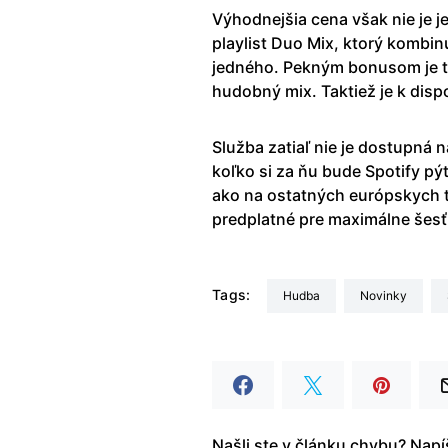
Výhodnejšia cena však nie je 
playlist Duo Mix, ktorý kombi
jedného. Pekným bonusom je tu
hudobný mix. Taktiež je k disp
Služba zatiaľ nie je dostupná 
koľko si za ňu bude Spotify pýt
ako na ostatných európskych t
predplatné pre maximálne šes
Tags:
hudba
Novinky
Našli ste v článku chybu? Nap