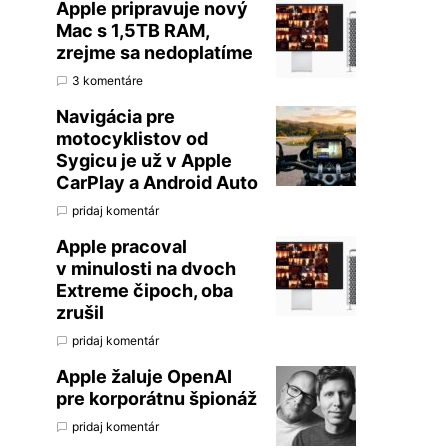
Apple pripravuje nový
Mac s 1,5TB RAM,
zrejme sa nedoplatíme
3 komentáre
Navigácia pre
motocyklistov od
Sygicu je už v Apple
CarPlay a Android Auto
pridaj komentár
Apple pracoval
v minulosti na dvoch
Extreme čipoch, oba
zrušil
pridaj komentár
Apple žaluje OpenAI
pre korporátnu špionáž
pridaj komentár