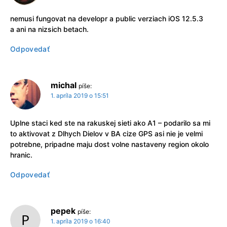
nemusi fungovat na developr a public verziach iOS 12.5.3
a ani na nizsich betach.
Odpovedať
michal
píše:
1. apríla 2019 o 15:51
Uplne staci ked ste na rakuskej sieti ako A1 – podarilo sa mi
to aktivovat z Dlhych Dielov v BA cize GPS asi nie je velmi
potrebne, pripadne maju dost volne nastaveny region okolo
hranic.
Odpovedať
pepek
píše:
1. apríla 2019 o 16:40