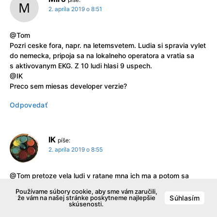
2. apríla 2019 o 8:51
@Tom
Pozri ceske fora, napr. na letemsvetem. Ludia si spravia vylet
do nemecka, pripoja sa na lokalneho operatora a vratia sa
s aktivovanym EKG. Z 10 ludi hlasi 9 uspech.
@IK
Preco sem miesas developer verzie?
Odpovedať
IK
píše:
2. apríla 2019 o 8:55
@Tom pretoze vela ludi v ratane mna ich ma a potom sa
cudujeme :))
Používame súbory cookie, aby sme vám zaručili,
že vám na našej stránke poskytneme najlepšie
Súhlasím
skúsenosti.
Odpovedať