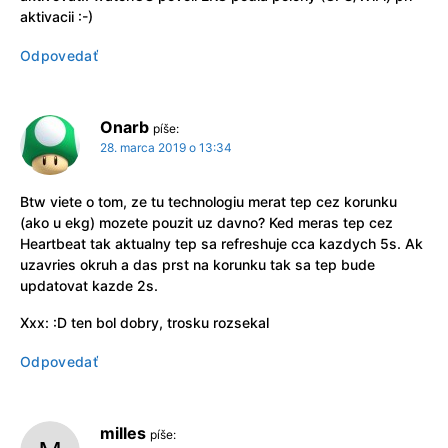
aktivacii :-)
Odpovedať
Onarb
píše:
28. marca 2019 o 13:34
Btw viete o tom, ze tu technologiu merat tep cez korunku
(ako u ekg) mozete pouzit uz davno? Ked meras tep cez
Heartbeat tak aktualny tep sa refreshuje cca kazdych 5s. Ak
uzavries okruh a das prst na korunku tak sa tep bude
updatovat kazde 2s.
Xxx: :D ten bol dobry, trosku rozsekal
Odpovedať
milles
píše: