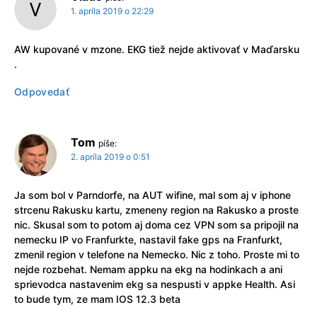
1. apríla 2019 o 22:29
AW kupované v mzone. EKG tiež nejde aktivovať v Maďarsku
.
Odpovedať
Tom
píše:
2. apríla 2019 o 0:51
Ja som bol v Parndorfe, na AUT wifine, mal som aj v iphone
strcenu Rakusku kartu, zmeneny region na Rakusko a proste
nic. Skusal som to potom aj doma cez VPN som sa pripojil na
nemecku IP vo Franfurkte, nastavil fake gps na Franfurkt,
zmenil region v telefone na Nemecko. Nic z toho. Proste mi to
nejde rozbehat. Nemam appku na ekg na hodinkach a ani
sprievodca nastavenim ekg sa nespusti v appke Health. Asi
to bude tym, ze mam IOS 12.3 beta