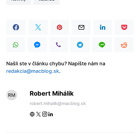
Našli ste v článku chybu? Napíšte nám na
redakcia@macblog.sk
.
Robert Mihálik
robert.mihalik@macblog.sk