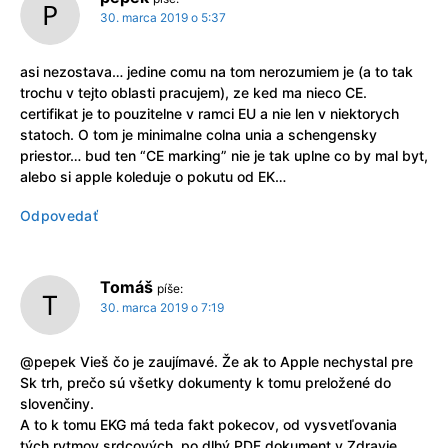
30. marca 2019 o 5:37
asi nezostava… jedine comu na tom nerozumiem je (a to tak
trochu v tejto oblasti pracujem), ze ked ma nieco CE.
certifikat je to pouzitelne v ramci EU a nie len v niektorych
statoch. O tom je minimalne colna unia a schengensky
priestor… bud ten “CE marking” nie je tak uplne co by mal byt,
alebo si apple koleduje o pokutu od EK…
Odpovedať
Tomáš
píše:
30. marca 2019 o 7:19
@pepek Vieš čo je zaujímavé. Že ak to Apple nechystal pre
Sk trh, prečo sú všetky dokumenty k tomu preložené do
slovenčiny.
A to k tomu EKG má teda fakt pokecov, od vysvetľovania
tých rytmov srdcových, po dlhý PDF dokument v Zdravie,