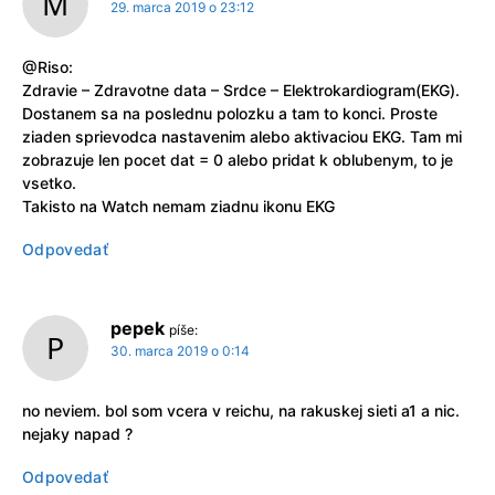
29. marca 2019 o 23:12
@Riso:
Zdravie – Zdravotne data – Srdce – Elektrokardiogram(EKG).
Dostanem sa na poslednu polozku a tam to konci. Proste
ziaden sprievodca nastavenim alebo aktivaciou EKG. Tam mi
zobrazuje len pocet dat = 0 alebo pridat k oblubenym, to je
vsetko.
Takisto na Watch nemam ziadnu ikonu EKG
Odpovedať
pepek
píše:
30. marca 2019 o 0:14
no neviem. bol som vcera v reichu, na rakuskej sieti a1 a nic.
nejaky napad ?
Odpovedať