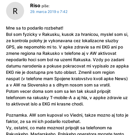
Riso
píše:
29. marca 2019 o 7:42
Mne sa to podarilo rozbehat!
Bol som fyzicky v Rakusku, kusok za hranicou, myslel som si,
ze kontrola polohy je vykonavana cez lokalizacne sluzby
GPS, ale nepomohlo mi to. V apke zdravie sa mi EKG ani po
zmene regiona na Rakusko v telefone aj v AW aktivovat
nepodarilo hoci som bol na uzemi Rakuska. Vzdy po zadani
datumu narodenia a pokuse pokracovat mi vypisalo ze appka
EKG nie je dostupna pre tuto oblast. Zmenil som region
naspat (v telefone mam Spojene kralovstvo kvoli apke News)
a v AW na Slovensko a s dlhym nosom som sa vratil.
Potom vecer doma som som sa len tak skusil pripojit
telefonom na rakusky T-mobile-A a aj hla, v appke zdravie uz
to aktivovat islo a EKG mi krasne chodi.
Poznamka. AW som kupoval vo Viedni, takze mozno aj toto je
faktor, ze sa mi ich podarilo rozbehat.
Vy, ostatni, co mate moznost pripojit sa telefonom na
Rakuskeho, Madarskeho, Polskeho operatora mozete tento