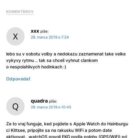
KOMENTÁROV
xxx
píše:
28. marca 2019 o 7:24
lebo su v sobotu volby a nedokazu zaznamenat take velke
vykyvy rytmu .. tak sa chceli vyhnut clankom
o nespolahlivych hodinkach :)
Odpovedať
quadra
píše:
28. marca 2019 o 10:45
Ze to vraj funguje, ked pojdete s Apple Watch do Hainburgu
ci Kittsee, pripojite sa na rakusku WiFi a potom date
aktivovat.. watchOS povoli EKG podla polohy (GPS/WiFi) pri