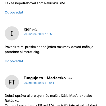
Takze nepotreboval som Rakusku SIM.
Odpovedať
Igor
píše:
29. marca 2019 o 15:26
Povedzte mi prosim aspoň jeden rozumny dovod načo je
potrebne si merat ekg.
Odpovedať
Funguje to - Maďarsko
píše:
29. marca 2019 o 15:41
Dobrá správa aj pre tých, čo majú bližšie Maďarsko ako
Rakúsko.
Odbehol som dnes z KE asi 30km – totiž táto okrajová časť