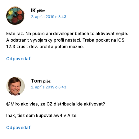
IK
píše:
2. apríla 2019 o 8:43
Ešte raz. Na public ani developer betach to aktivovat nejde.
A odstranit vyvojarsky profil nestaci. Treba pockat na iOS
12.3 zrusit dev. profil a potom mozno.
Odpovedať
Tom
píše:
2. apríla 2019 o 8:43
@Miro ako vies, ze CZ distribucia ide aktivovat?
Inak, tiez som kupoval aw4 v Alze.
Odpovedať