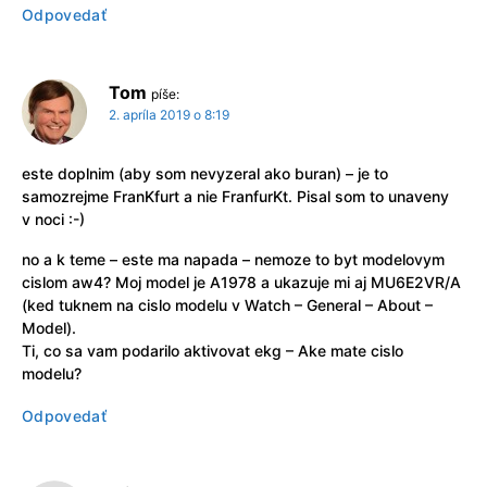
Odpovedať
Tom
píše:
2. apríla 2019 o 8:19
este doplnim (aby som nevyzeral ako buran) – je to
samozrejme FranKfurt a nie FranfurKt. Pisal som to unaveny
v noci :-)
no a k teme – este ma napada – nemoze to byt modelovym
cislom aw4? Moj model je A1978 a ukazuje mi aj MU6E2VR/A
(ked tuknem na cislo modelu v Watch – General – About –
Model).
Ti, co sa vam podarilo aktivovat ekg – Ake mate cislo
modelu?
Odpovedať