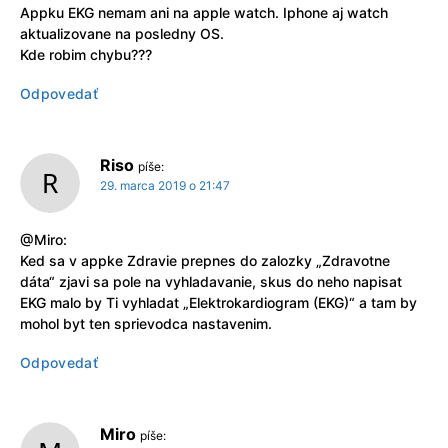
Appku EKG nemam ani na apple watch. Iphone aj watch
aktualizovane na posledny OS.
Kde robim chybu???
Odpovedať
Riso
píše:
29. marca 2019 o 21:47
@Miro:
Ked sa v appke Zdravie prepnes do zalozky „Zdravotne
dáta“ zjavi sa pole na vyhladavanie, skus do neho napisat
EKG malo by Ti vyhladat „Elektrokardiogram (EKG)“ a tam by
mohol byt ten sprievodca nastavenim.
Odpovedať
Miro
píše: