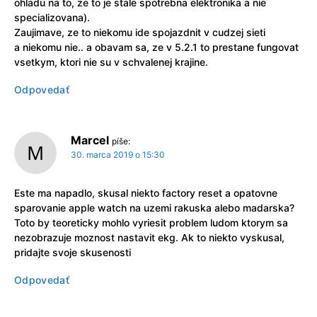
ohladu na to, ze to je stale spotrebna elektronika a nie
specializovana).
Zaujimave, ze to niekomu ide spojazdnit v cudzej sieti
a niekomu nie.. a obavam sa, ze v 5.2.1 to prestane fungovat
vsetkym, ktori nie su v schvalenej krajine.
Odpovedať
Marcel
píše:
30. marca 2019 o 15:30
Este ma napadlo, skusal niekto factory reset a opatovne
sparovanie apple watch na uzemi rakuska alebo madarska?
Toto by teoreticky mohlo vyriesit problem ludom ktorym sa
nezobrazuje moznost nastavit ekg. Ak to niekto vyskusal,
pridajte svoje skusenosti
Odpovedať