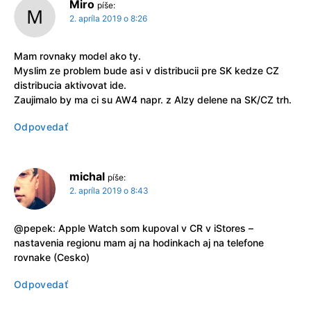
Miro
píše:
2. apríla 2019 o 8:26
Mam rovnaky model ako ty.
Myslim ze problem bude asi v distribucii pre SK kedze CZ
distribucia aktivovat ide.
Zaujimalo by ma ci su AW4 napr. z Alzy delene na SK/CZ trh.
Odpovedať
michal
píše:
2. apríla 2019 o 8:43
@pepek: Apple Watch som kupoval v CR v iStores –
nastavenia regionu mam aj na hodinkach aj na telefone
rovnake (Cesko)
Odpovedať