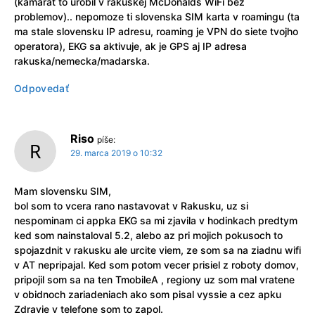
(kamarat to urobil v rakuskej McDonalds WiFi bez
problemov).. nepomoze ti slovenska SIM karta v roamingu (ta
ma stale slovensku IP adresu, roaming je VPN do siete tvojho
operatora), EKG sa aktivuje, ak je GPS aj IP adresa
rakuska/nemecka/madarska.
Odpovedať
Riso
píše:
29. marca 2019 o 10:32
Mam slovensku SIM,
bol som to vcera rano nastavovat v Rakusku, uz si
nespominam ci appka EKG sa mi zjavila v hodinkach predtym
ked som nainstaloval 5.2, alebo az pri mojich pokusoch to
spojazdnit v rakusku ale urcite viem, ze som sa na ziadnu wifi
v AT nepripajal. Ked som potom vecer prisiel z roboty domov,
pripojil som sa na ten TmobileA , regiony uz som mal vratene
v obidnoch zariadeniach ako som pisal vyssie a cez apku
Zdravie v telefone som to zapol.