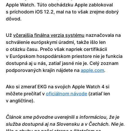
Apple Watch. Túto obchádzku Apple zablokoval
s príchodom iOS 12.2, mal na to však zrejme dobrý
dôvod.
Už
včerajšia finálna verzia systému
naznačovala na
schválenie európskymi úradmi, takže išlo len
o otázku času. Prečo však napriek certifikácii
v Európskom hospodárskom priestore nie je funkcia
dostupná aj u nás, zatiaľ jasné nie je. Celý zoznam
podporovaných krajín nájdete na
apple.com
.
Ako si zmerať EKG na svojich Apple Watch 4 si
môžete prečítať v
oficiálnom návode
(zatiaľ len
v angličtine).
Článok sme pôvodne uverejnili s informáciou, že je
služba dostupná aj na Slovensku a v Čechách. Nie je.
Išlo o chybu na našej strane a čitateľom sa