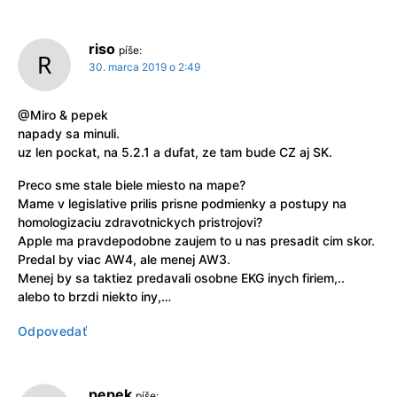
riso
píše:
30. marca 2019 o 2:49
@Miro & pepek
napady sa minuli.
uz len pockat, na 5.2.1 a dufat, ze tam bude CZ aj SK.
Preco sme stale biele miesto na mape?
Mame v legislative prilis prisne podmienky a postupy na
homologizaciu zdravotnickych pristrojovi?
Apple ma pravdepodobne zaujem to u nas presadit cim skor.
Predal by viac AW4, ale menej AW3.
Menej by sa taktiez predavali osobne EKG inych firiem,..
alebo to brzdi niekto iny,…
Odpovedať
pepek
píše: