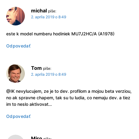
michal
píše:
2. apríla 2019 o 8:49
este k model numberu hodiniek MU7J2HC/A (A1978)
Odpovedať
Tom
píše:
2. apríla 2019 o 8:49
@IK nevylucujem, ze je to dev. profilom a mojou beta verziou,
no ak spravne chapem, tak su tu ludia, co nemaju dev. a tiez
im to neslo aktivovat…
Odpovedať
Miro
píše: