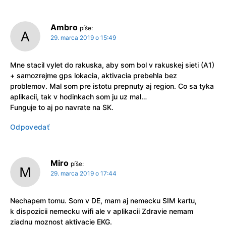
Ambro
píše:
29. marca 2019 o 15:49
Mne stacil vylet do rakuska, aby som bol v rakuskej sieti (A1)
+ samozrejme gps lokacia, aktivacia prebehla bez
problemov. Mal som pre istotu prepnuty aj region. Co sa tyka
aplikacii, tak v hodinkach som ju uz mal…
Funguje to aj po navrate na SK.
Odpovedať
Miro
píše:
29. marca 2019 o 17:44
Nechapem tomu. Som v DE, mam aj nemecku SIM kartu,
k dispozicii nemecku wifi ale v aplikacii Zdravie nemam
ziadnu moznost aktivacie EKG.