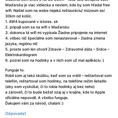
Maďarska je viac vidiecka a neviem, kde by som hľadal free
wifi. Našiel som na webe nejakú reštauráciu/ múzeum asi
30km od košíc.
1. AW4 kupované v istores. sk
2. pripojil som sa na wifi v Maďarsku
3. dokonca tá wifi mi vypísala Žiadne pripojenie na internet
4. vôbec nič špeciálne som nenastavoval – žiadna zmena
jazyka, regiónu nič
5. proste som len otvoril Zdravie – Zdravotné dáta – Srdce –
Elektrokardiogram
6. pozrel som na hodinky a v nich som už mal aplikáciu :)
Funguje to.
Robil som aj takú skúšku, keď som sa vrátil – reštartoval som
telefón, reštartoval som hodinky, na telefóne režim lietadlo
(aby som vyskúšal, či to robia hodinky aj bez neho)
a zároveň, či to bude bežať ozaj aj v krajine, kde to Apple
oficiálne nepovolil. A všetko funguje.
Ďakujem vám za návod, chalani :)
Odpovedať