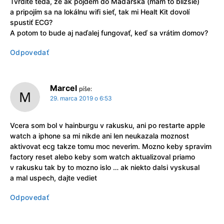
Tvrdíte teda, že ak pôjdem do Maďarska (mám to bližšie)
a pripojím sa na lokálnu wifi sieť, tak mi Healt Kit dovolí
spustiť ECG?
A potom to bude aj naďalej fungovať, keď sa vrátim domov?
Odpovedať
Marcel
píše:
29. marca 2019 o 6:53
Vcera som bol v hainburgu v rakusku, ani po restarte apple
watch a iphone sa mi nikde ani len neukazala moznost
aktivovat ecg takze tomu moc neverim. Mozno keby spravim
factory reset alebo keby som watch aktualizoval priamo
v rakusku tak by to mozno islo … ak niekto dalsi vyskusal
a mal uspech, dajte vediet
Odpovedať