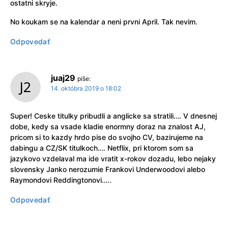
ostatni skryje.
No koukam se na kalendar a neni prvni April. Tak nevim.
Odpovedať
juaj29
píše:
14. októbra 2019 o 18:02
Super! Ceske titulky pribudli a anglicke sa stratili…. V dnesnej
dobe, kedy sa vsade kladie enormny doraz na znalost AJ,
pricom si to kazdy hrdo pise do svojho CV, bazirujeme na
dabingu a CZ/SK titulkoch…. Netflix, pri ktorom som sa
jazykovo vzdelaval ma ide vratit x-rokov dozadu, lebo nejaky
slovensky Janko nerozumie Frankovi Underwoodovi alebo
Raymondovi Reddingtonovi…..
Odpovedať