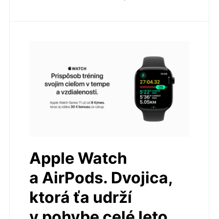
Apple Watch
a AirPods. Dvojica,
ktorá ťa udrží
v pohybe celé leto.