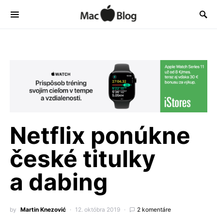
Netflix ponúkne
české titulky
a dabing
by
Martin Knezović
12. októbra 2019
2 komentáre