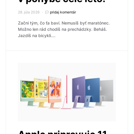
28. júla 2026
pridaj komentár
Začni tým, čo ťa baví. Nemusíš byť maratónec.
Možno len rád chodíš na prechádzky. Beháš.
Jazdíš na bicykli.…