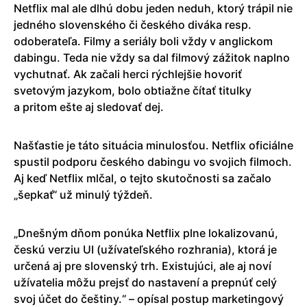
Netflix mal ale dlhú dobu jeden neduh, ktorý trápil nie
jedného slovenského či českého diváka resp.
odoberateľa. Filmy a seriály boli vždy v anglickom
dabingu. Teda nie vždy sa dal filmový zážitok naplno
vychutnať. Ak začali herci rýchlejšie hovoriť
svetovým jazykom, bolo obtiažne čítať titulky
a pritom ešte aj sledovať dej.
Našťastie je táto situácia minulosťou. Netflix oficiálne
spustil podporu českého dabingu vo svojich filmoch.
Aj keď Netflix mlčal, o tejto skutočnosti sa začalo
„šepkať“ už minulý týždeň.
„Dnešným dňom ponúka Netflix plne lokalizovanú,
českú verziu UI (užívateľského rozhrania), ktorá je
určená aj pre slovenský trh. Existujúci, ale aj noví
užívatelia môžu prejsť do nastavení a prepnúť celý
svoj účet do češtiny.“ – opísal postup marketingový