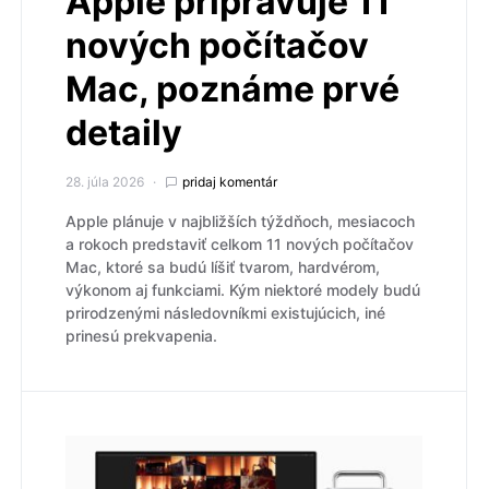
Apple pripravuje 11
nových počítačov
Mac, poznáme prvé
detaily
28. júla 2026
pridaj komentár
Apple plánuje v najbližších týždňoch, mesiacoch
a rokoch predstaviť celkom 11 nových počítačov
Mac, ktoré sa budú líšiť tvarom, hardvérom,
výkonom aj funkciami. Kým niektoré modely budú
prirodzenými následovníkmi existujúcich, iné
prinesú prekvapenia.