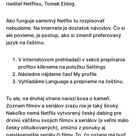
riaditeľ Netflixu, Tomek Ebbig.
Ako funguje samotný Netflix tu rozpisovať
nebudeme. Na internete je dostatok návodov. Čo si
ale povieme, je postup, ako si zmeniť preferovaný
jazyk na češtinu.
V internetovom prehliadači v sekcii prepínania
profilov klikneme na položku Settings
Následne nájdeme časť My profile
Vyhľadáme Language a prepneme na češtinu.
Tu ale, na druhej strane narazí kosa o kameň.
Zoznam filmov a seriálov zrazu nie je taký široký.
Nakoľko nemá Netflix vytvorený český dabing pre
drvivú väčšinu svojich filmov a seriálov (a veľmi málo
česky otitulkovaných), zmiznú z ponuky aj
najslávenejšie seriály či filmy. To, čo ostane má buď