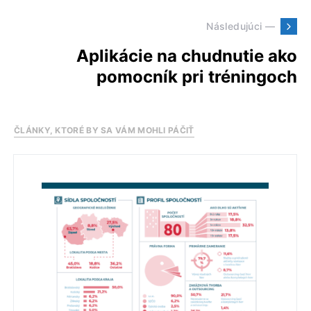
Následujúci —
Aplikácie na chudnutie ako
pomocník pri tréningoch
ČLÁNKY, KTORÉ BY SA VÁM MOHLI PÁČIŤ