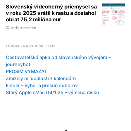
Slovenský videoherný priemysel sa
v roku 2025 vrátil k rastu a dosiahol
obrat 75,2 milióna eur
pridaj komentár
FÓRUM – NAJNOVŠIE TÉMY
Cestovateľská apka od slovenského vývojára –
journeybot
PROSIM VYMAZAT
Zmizely mi události z kalendáře
Finder – vyber a presun suborov
Starý Apple eMac G4/1.25 – výmena disku