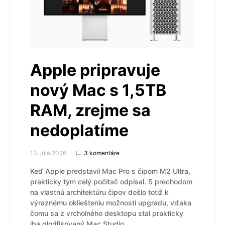
Apple pripravuje
nový Mac s 1,5TB
RAM, zrejme sa
nedoplatíme
13. júla 2026
3 komentáre
Keď Apple predstavil Mac Pro s čipom M2 Ultra,
prakticky tým celý počítač odpísal. S prechodom
na vlastnú architektúru čipov došlo totiž k
výraznému okliešteniu možností upgradu, vďaka
čomu sa z vrcholného desktopu stal prakticky
iba glorifikovaný Mac Studio.