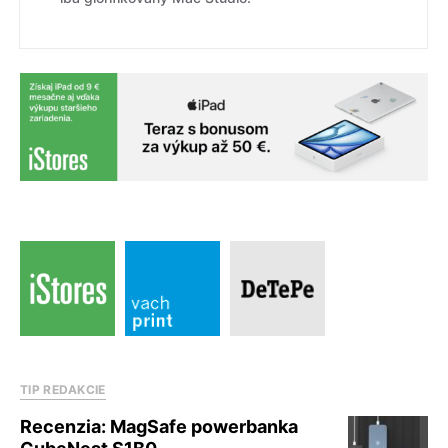
TIP REDAKCIE
Recenzia: MagSafe powerbanka