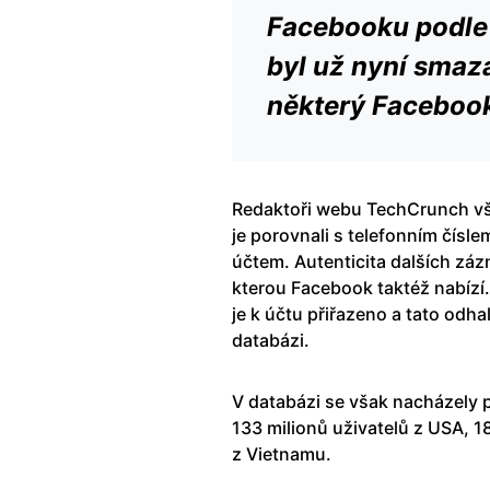
Facebooku podle t
byl už nyní smaz
některý Facebook
Redaktoři webu TechCrunch vša
je porovnali s telefonním čísl
účtem. Autenticita dalších z
kterou Facebook taktéž nabízí.
je k účtu přiřazeno a tato odha
databázi.
V databázi se však nacházely 
133 milionů uživatelů z USA, 18
z Vietnamu.