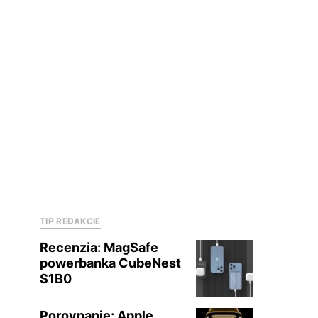
TIP REDAKCIE
Recenzia: MagSafe
powerbanka CubeNest
S1B0
Porovnanie: Apple