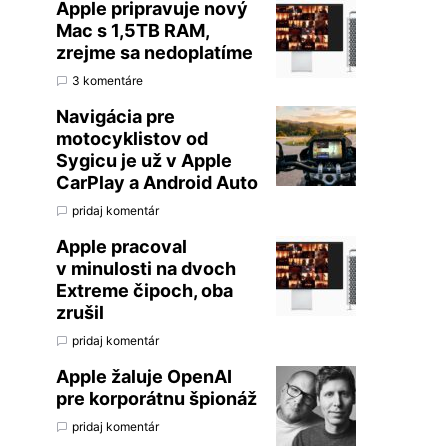
Apple pripravuje nový
Mac s 1,5TB RAM,
zrejme sa nedoplatíme
3 komentáre
Navigácia pre
motocyklistov od
Sygicu je už v Apple
CarPlay a Android Auto
pridaj komentár
Apple pracoval
v minulosti na dvoch
Extreme čipoch, oba
zrušil
pridaj komentár
Apple žaluje OpenAI
pre korporátnu špionáž
pridaj komentár