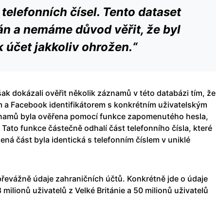
elefonních čísel. Tento dataset
án a nemáme důvod věřit, že byl
 účet jakkoliv ohrožen.“
k dokázali ověřit několik záznamů v této databázi tím, že
em a Facebook identifikátorem s konkrétním uživatelským
áznamů byla ověřena pomocí funkce zapomenutého hesla,
 Tato funkce částečně odhalí část telefonního čísla, které
lená část byla identická s telefonním číslem v uniklé
převážně údaje zahraničních účtů. Konkrétně jde o údaje
 milionů uživatelů z Velké Británie a 50 milionů uživatelů