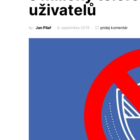
uživatelů
by
Jan Pilař
6. septembra 2019
pridaj komentár