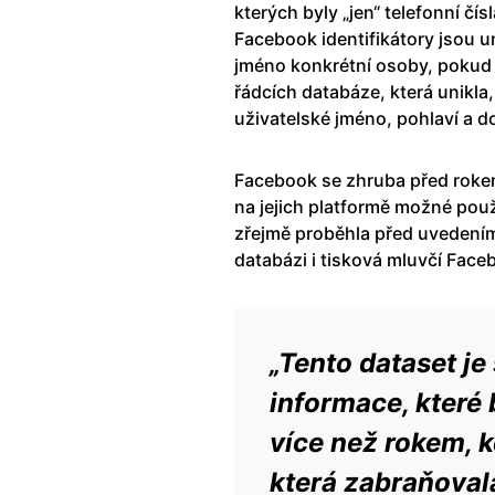
kterých byly „jen“ telefonní čí
Facebook identifikátory jsou u
jméno konkrétní osoby, pokud 
řádcích databáze, která unikla, 
uživatelské jméno, pohlaví a d
Facebook se zhruba před rokem
na jejich platformě možné použ
zřejmě proběhla před uvedením
databázi i tisková mluvčí Face
„Tento dataset je
informace, které
více než rokem, k
která zabraňoval