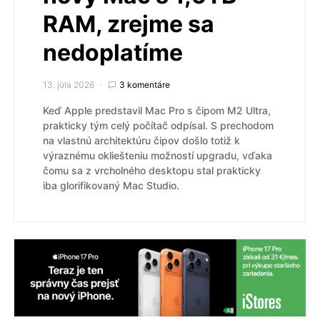
RAM, zrejme sa
nedoplatíme
13. júla 2026
3 komentáre
Keď Apple predstavil Mac Pro s čipom M2 Ultra,
prakticky tým celý počítač odpísal. S prechodom
na vlastnú architektúru čipov došlo totiž k
výraznému okliešteniu možností upgradu, vďaka
čomu sa z vrcholného desktopu stal prakticky
iba glorifikovaný Mac Studio.