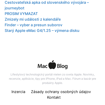
Cestovateľská apka od slovenského vývojára –
journeybot
PROSIM VYMAZAT
Zmizely mi události z kalendáře
Finder – vyber a presun suborov
Starý Apple eMac G4/1.25 – výmena disku
Lifestylový technologický portál nielen zo sveta Apple. Novinky,
recenzie, aplikácie, tipy pre iPhone, iPad a Mac. Fórum a bazár pre
produkty Apple.
Inzercia
Zásady ochrany osobných údajov
Kontakt