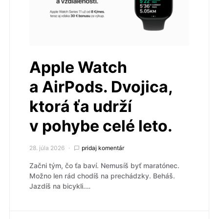
Apple Watch
a AirPods. Dvojica,
ktorá ťa udrží
v pohybe celé leto.
28. júla 2026
pridaj komentár
Začni tým, čo ťa baví. Nemusíš byť maratónec.
Možno len rád chodíš na prechádzky. Beháš.
Jazdíš na bicykli.…