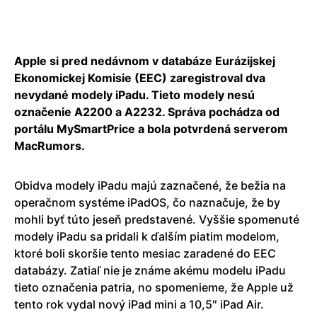
Apple si pred nedávnom v databáze Eurázijskej
Ekonomickej Komisie (EEC) zaregistroval dva
nevydané modely iPadu. Tieto modely nesú
označenie A2200 a A2232. Správa pochádza od
portálu MySmartPrice a bola potvrdená serverom
MacRumors.
Obidva modely iPadu majú zaznačené, že bežia na
operačnom systéme iPadOS, čo naznačuje, že by
mohli byť túto jeseň predstavené. Vyššie spomenuté
modely iPadu sa pridali k ďalším piatim modelom,
ktoré boli skoršie tento mesiac zaradené do EEC
databázy. Zatiaľ nie je známe akému modelu iPadu
tieto označenia patria, no spomenieme, že Apple už
tento rok vydal nový iPad mini a 10,5″ iPad Air.