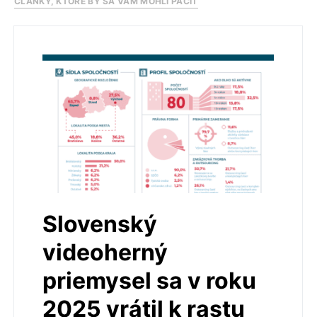
ČLÁNKY, KTORÉ BY SA VÁM MOHLI PÁČIŤ
Slovenský
videoherný
priemysel sa v roku
2025 vrátil k rastu