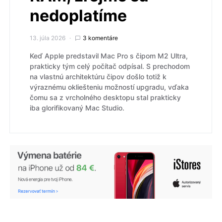
nedoplatíme
13. júla 2026
3 komentáre
Keď Apple predstavil Mac Pro s čipom M2 Ultra,
prakticky tým celý počítač odpísal. S prechodom
na vlastnú architektúru čipov došlo totiž k
výraznému okliešteniu možností upgradu, vďaka
čomu sa z vrcholného desktopu stal prakticky
iba glorifikovaný Mac Studio.