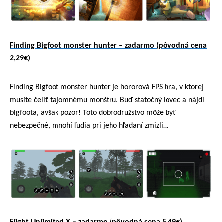
Finding Bigfoot monster hunter – zadarmo (pôvodná cena
2,29€)
Finding Bigfoot monster hunter je hororová FPS hra, v ktorej
musíte čeliť tajomnému monštru. Buď statočný lovec a nájdi
bigfoota, avšak pozor! Toto dobrodružstvo môže byť
nebezpečné, mnohí ľudia pri jeho hľadaní zmizli…
Flight Unlimited X – zadarmo (pôvodná cena 5,49€)