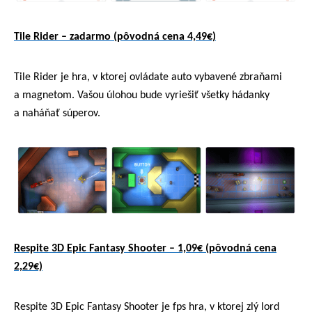
Tile Rider – zadarmo (pôvodná cena 4,49€)
Tile Rider je hra, v ktorej ovládate auto vybavené zbraňami
a magnetom. Vašou úlohou bude vyriešiť všetky hádanky
a naháňať súperov.
Respite 3D Epic Fantasy Shooter – 1,09€ (pôvodná cena
2,29€)
Respite 3D Epic Fantasy Shooter je fps hra, v ktorej zlý lord