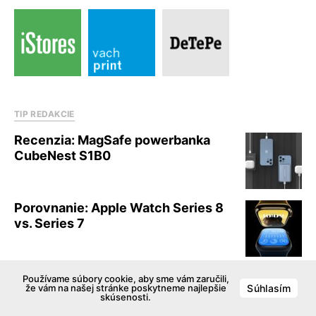
TIP REDAKCIE
Recenzia: MagSafe powerbanka
CubeNest S1B0
Porovnanie: Apple Watch Series 8
vs. Series 7
Apple predstavil nový iPhone 14
Používame súbory cookie, aby sme vám zaručili,
že vám na našej stránke poskytneme najlepšie
Súhlasím
Pro a Pro Max s novým výrezom
skúsenosti.
a ďalšími novinkami