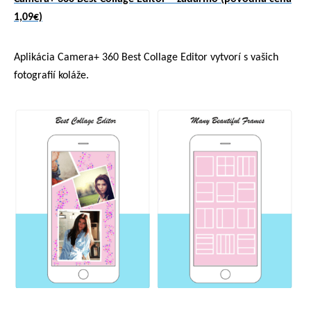
1,09€)
Aplikácia Camera+ 360 Best Collage Editor vytvorí s vašich
fotografií koláže.