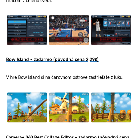
hracom z celého sveta.
Bow Island – zadarmo (pôvodná cena 2,29€)
V hre Bow Island si na čarovnom ostrove zastrieľate z luku.
Camera+ 360 Best Collage Editor – zadarmo (pôvodná cena