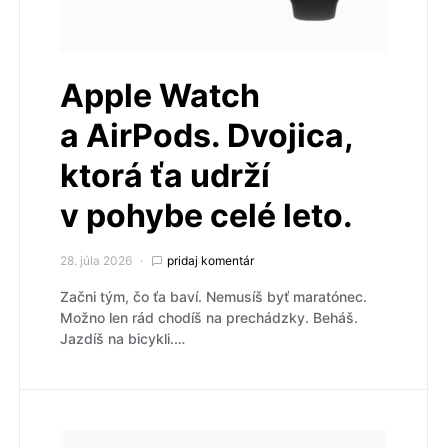
Apple Watch
a AirPods. Dvojica,
ktorá ťa udrží
v pohybe celé leto.
28. júla 2026
pridaj komentár
Začni tým, čo ťa baví. Nemusíš byť maratónec.
Možno len rád chodíš na prechádzky. Beháš.
Jazdíš na bicykli.…