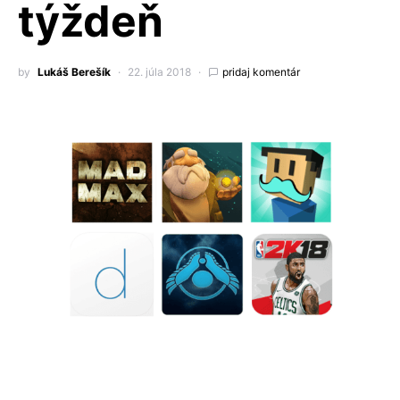
týždeň
by
Lukáš Berešík
22. júla 2018
pridaj komentár