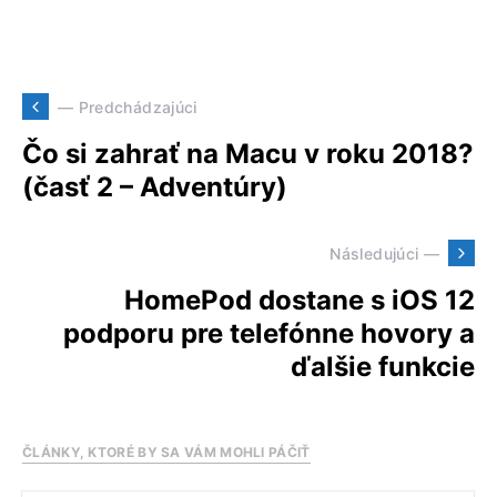
— Predchádzajúci
Čo si zahrať na Macu v roku 2018?
(časť 2 – Adventúry)
Následujúci —
HomePod dostane s iOS 12
podporu pre telefónne hovory a
ďalšie funkcie
ČLÁNKY, KTORÉ BY SA VÁM MOHLI PÁČIŤ