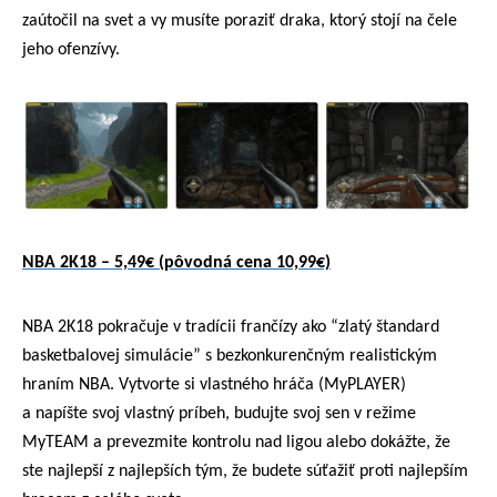
zaútočil na svet a vy musíte poraziť draka, ktorý stojí na čele
jeho ofenzívy.
NBA 2K18 – 5,49€ (pôvodná cena 10,99€)
NBA 2K18 pokračuje v tradícii frančízy ako “zlatý štandard
basketbalovej simulácie” s bezkonkurenčným realistickým
hraním NBA. Vytvorte si vlastného hráča (MyPLAYER)
a napíšte svoj vlastný príbeh, budujte svoj sen v režime
MyTEAM a prevezmite kontrolu nad ligou alebo dokážte, že
ste najlepší z najlepších tým, že budete súťažiť proti najlepším