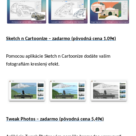
Sketch n Cartoonize – zadarmo (pôvodná cena 1,09€)
Pomocou aplikácie Sketch n Cartoonize dodáte vašim
fotografiám kreslený efekt.
Tweak Photos – zadarmo (pôvodná cena 5,49€)