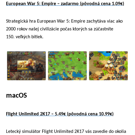
European War 5: Empire – zadarmo (pôvodná cena 1,09€)
Strategická hra European War 5: Empire zachytáva viac ako
2000 rokov našej civilizácie počas ktorých sa zúčastníte
150. veľkých bitiek.
macOS
Flight Unlimited 2K17 – 5,49€ (pôvodná cena 10,99€)
Letecký simulátor Flight Unlimited 2K17 vás zavedie do okolia