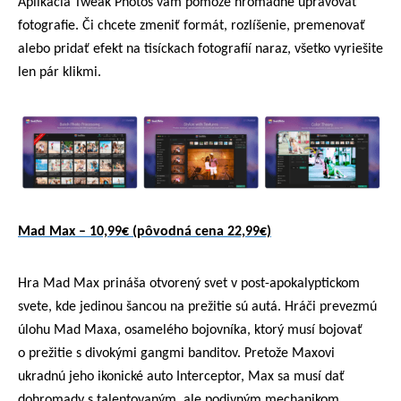
Aplikácia Tweak Photos vám pomôže hromadne upravovať
fotografie. Či chcete zmeniť formát, rozlíšenie, premenovať
alebo pridať efekt na tisíckach fotografií naraz, všetko vyriešite
len pár klikmi.
Mad Max – 10,99€ (pôvodná cena 22,99€)
Hra Mad Max prináša otvorený svet v post-apokalyptickom
svete, kde jedinou šancou na prežitie sú autá. Hráči prevezmú
úlohu Mad Maxa, osamelého bojovníka, ktorý musí bojovať
o prežitie s divokými gangmi banditov. Pretože Maxovi
ukradnú jeho ikonické auto Interceptor, Max sa musí dať
dohromady s talentovaným, ale podivným mechanikom