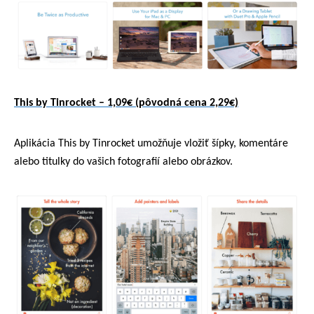
This by Tinrocket – 1,09€ (pôvodná cena 2,29€)
Aplikácia This by Tinrocket umožňuje vložiť šípky, komentáre
alebo titulky do vašich fotografií alebo obrázkov.