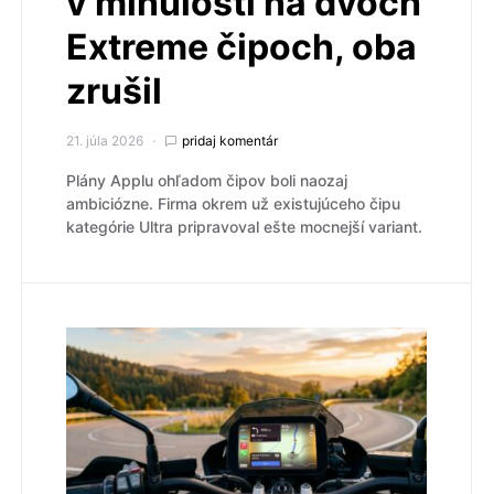
v minulosti na dvoch
Extreme čipoch, oba
zrušil
21. júla 2026
pridaj komentár
Plány Applu ohľadom čipov boli naozaj
ambiciózne. Firma okrem už existujúceho čipu
kategórie Ultra pripravoval ešte mocnejší variant.