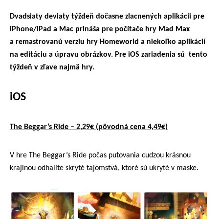
Dvadsiaty deviaty týždeň dočasne zlacnených aplikácii pre
iPhone/iPad a Mac prináša pre počítače hry Mad Max
a remastrovanú verziu hry Homeworld a niekoľko aplikácií
na editáciu a úpravu obrázkov. Pre iOS zariadenia sú tento
týždeň v zľave najmä hry.
iOS
The Beggar’s Ride – 2,29€ (pôvodná cena 4,49€)
V hre The Beggar’s Ride počas putovania cudzou krásnou
krajinou odhalíte skryté tajomstvá, ktoré sú ukryté v maske.