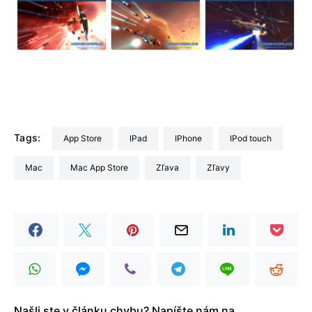
Tags:
App Store
iPad
iPhone
iPod touch
Mac
Mac App Store
Zľava
zľavy
Našli ste v článku chybu? Napíšte nám na