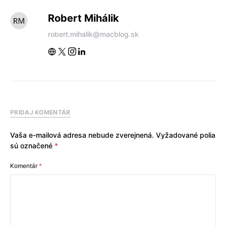
Robert Mihálik
robert.mihalik@macblog.sk
PRIDAJ KOMENTÁR
Vaša e-mailová adresa nebude zverejnená.
Vyžadované polia
sú označené
*
Komentár
*