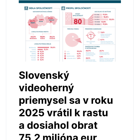
Slovenský
videoherný
priemysel sa v roku
2025 vrátil k rastu
a dosiahol obrat
75,2 milióna eur