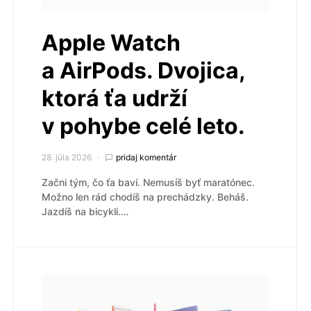
Apple Watch
a AirPods. Dvojica,
ktorá ťa udrží
v pohybe celé leto.
28. júla 2026
pridaj komentár
Začni tým, čo ťa baví. Nemusíš byť maratónec.
Možno len rád chodíš na prechádzky. Beháš.
Jazdíš na bicykli.…