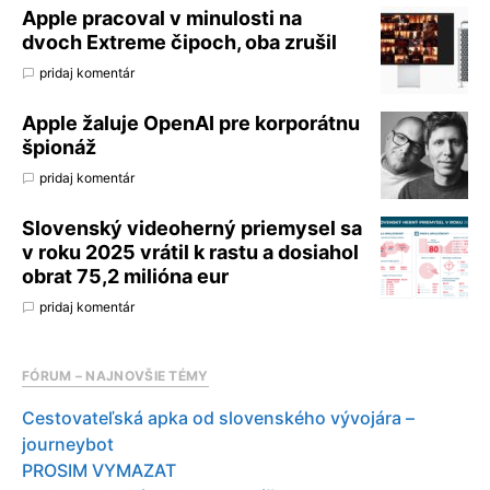
Apple pracoval v minulosti na
dvoch Extreme čipoch, oba zrušil
pridaj komentár
Apple žaluje OpenAI pre korporátnu
špionáž
pridaj komentár
Slovenský videoherný priemysel sa
v roku 2025 vrátil k rastu a dosiahol
obrat 75,2 milióna eur
pridaj komentár
FÓRUM – NAJNOVŠIE TÉMY
Cestovateľská apka od slovenského vývojára –
journeybot
PROSIM VYMAZAT