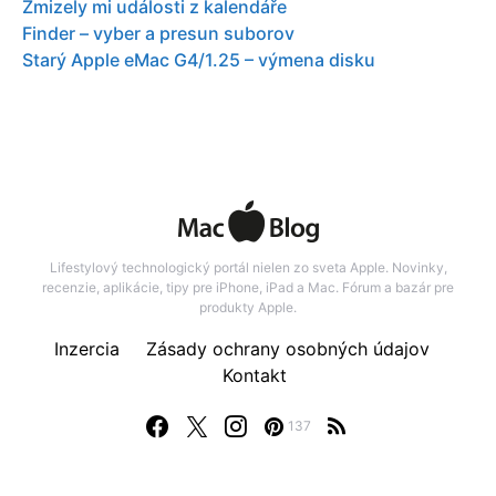
Zmizely mi události z kalendáře
Finder – vyber a presun suborov
Starý Apple eMac G4/1.25 – výmena disku
Lifestylový technologický portál nielen zo sveta Apple. Novinky,
recenzie, aplikácie, tipy pre iPhone, iPad a Mac. Fórum a bazár pre
produkty Apple.
Inzercia
Zásady ochrany osobných údajov
Kontakt
137