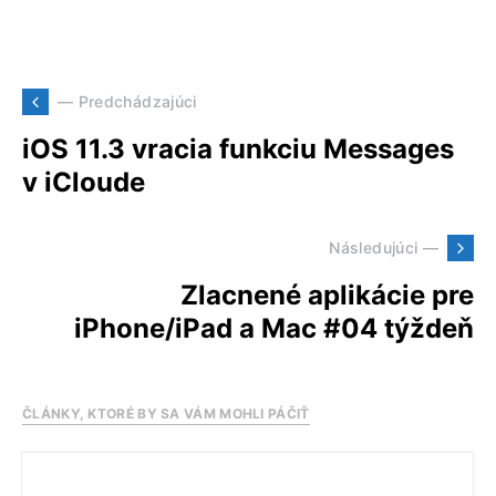
— Predchádzajúci
iOS 11.3 vracia funkciu Messages
v iCloude
Následujúci —
Zlacnené aplikácie pre
iPhone/iPad a Mac #04 týždeň
ČLÁNKY, KTORÉ BY SA VÁM MOHLI PÁČIŤ