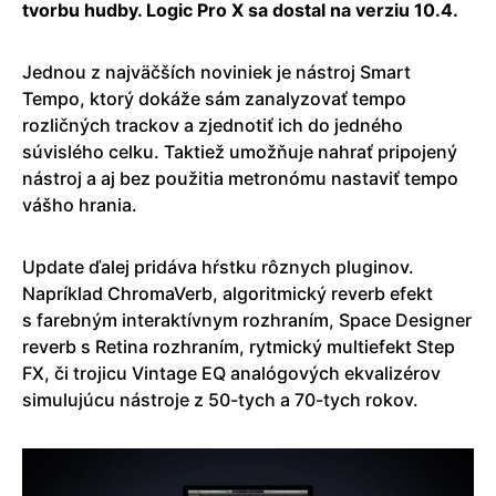
tvorbu hudby. Logic Pro X sa dostal na verziu 10.4.
Jednou z najväčších noviniek je nástroj Smart
Tempo, ktorý dokáže sám zanalyzovať tempo
rozličných trackov a zjednotiť ich do jedného
súvislého celku. Taktiež umožňuje nahrať pripojený
nástroj a aj bez použitia metronómu nastaviť tempo
vášho hrania.
Update ďalej pridáva hŕstku rôznych pluginov.
Napríklad ChromaVerb, algoritmický reverb efekt
s farebným interaktívnym rozhraním, Space Designer
reverb s Retina rozhraním, rytmický multiefekt Step
FX, či trojicu Vintage EQ analógových ekvalizérov
simulujúcu nástroje z 50-tych a 70-tych rokov.