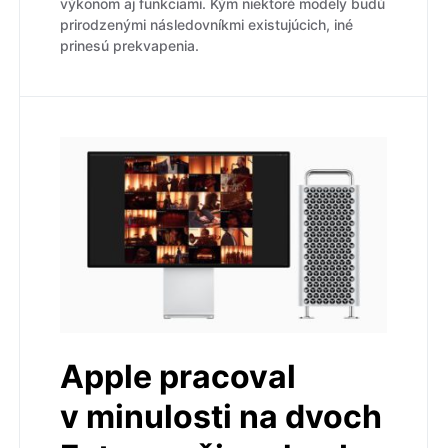
výkonom aj funkciami. Kým niektoré modely budú
prirodzenými následovníkmi existujúcich, iné
prinesú prekvapenia.
Apple pracoval
v minulosti na dvoch