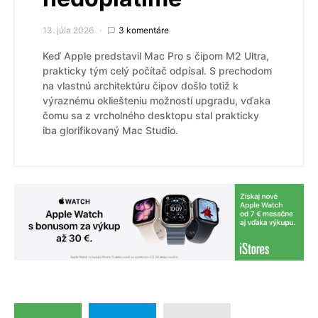
13. júla 2026
3 komentáre
Keď Apple predstavil Mac Pro s čipom M2 Ultra,
prakticky tým celý počítač odpísal. S prechodom
na vlastnú architektúru čipov došlo totiž k
výraznému okliešteniu možností upgradu, vďaka
čomu sa z vrcholného desktopu stal prakticky
iba glorifikovaný Mac Studio.