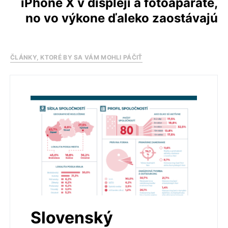
iPhone X v displeji a fotoaparáte,
no vo výkone ďaleko zaostávajú
ČLÁNKY, KTORÉ BY SA VÁM MOHLI PÁČIŤ
Slovenský