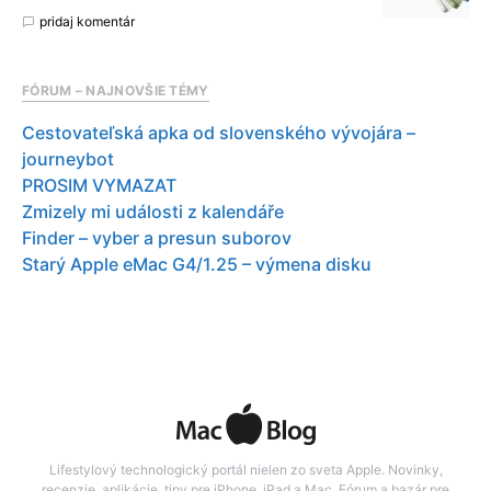
pridaj komentár
FÓRUM – NAJNOVŠIE TÉMY
Cestovateľská apka od slovenského vývojára –
journeybot
PROSIM VYMAZAT
Zmizely mi události z kalendáře
Finder – vyber a presun suborov
Starý Apple eMac G4/1.25 – výmena disku
Lifestylový technologický portál nielen zo sveta Apple. Novinky,
recenzie, aplikácie, tipy pre iPhone, iPad a Mac. Fórum a bazár pre