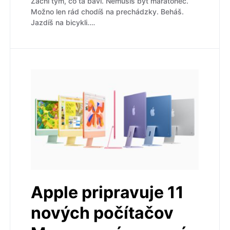
Začni tým, čo ťa baví. Nemusíš byť maratónec.
Možno len rád chodíš na prechádzky. Beháš.
Jazdíš na bicykli.…
Apple pripravuje 11
nových počítačov