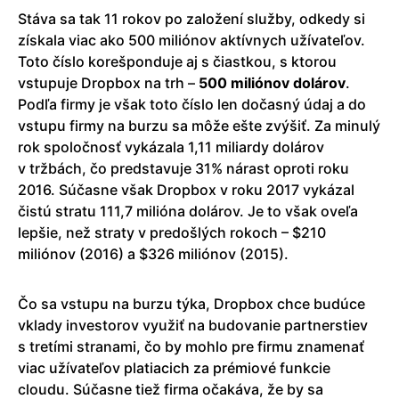
Stáva sa tak 11 rokov po založení služby, odkedy si
získala viac ako 500 miliónov aktívnych užívateľov.
Toto číslo korešponduje aj s čiastkou, s ktorou
vstupuje Dropbox na trh –
500 miliónov dolárov
.
Podľa firmy je však toto číslo len dočasný údaj a do
vstupu firmy na burzu sa môže ešte zvýšiť. Za minulý
rok spoločnosť vykázala 1,11 miliardy dolárov
v tržbách, čo predstavuje 31% nárast oproti roku
2016. Súčasne však Dropbox v roku 2017 vykázal
čistú stratu 111,7 milióna dolárov. Je to však oveľa
lepšie, než straty v predošlých rokoch – $210
miliónov (2016) a $326 miliónov (2015).
Čo sa vstupu na burzu týka, Dropbox chce budúce
vklady investorov využiť na budovanie partnerstiev
s tretími stranami, čo by mohlo pre firmu znamenať
viac užívateľov platiacich za prémiové funkcie
cloudu. Súčasne tiež firma očakáva, že by sa