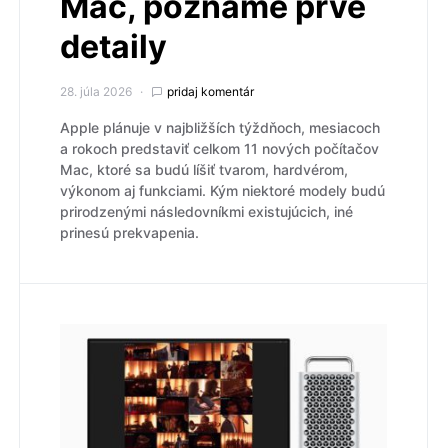
Mac, poznáme prvé
detaily
28. júla 2026
pridaj komentár
Apple plánuje v najbližších týždňoch, mesiacoch
a rokoch predstaviť celkom 11 nových počítačov
Mac, ktoré sa budú líšiť tvarom, hardvérom,
výkonom aj funkciami. Kým niektoré modely budú
prirodzenými následovníkmi existujúcich, iné
prinesú prekvapenia.