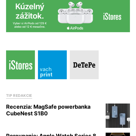
TIP REDAKCIE
Recenzia: MagSafe powerbanka
CubeNest S1B0
Porovnanie: Apple Watch Series 8