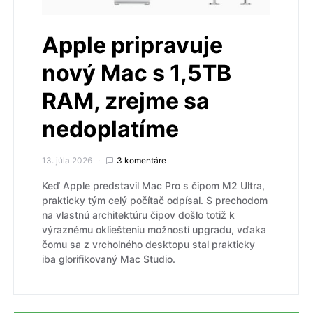
Apple pripravuje
nový Mac s 1,5TB
RAM, zrejme sa
nedoplatíme
13. júla 2026
3 komentáre
Keď Apple predstavil Mac Pro s čipom M2 Ultra,
prakticky tým celý počítač odpísal. S prechodom
na vlastnú architektúru čipov došlo totiž k
výraznému okliešteniu možností upgradu, vďaka
čomu sa z vrcholného desktopu stal prakticky
iba glorifikovaný Mac Studio.