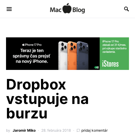
Dropbox
vstupuje na
burzu
by
Jaromir Miko
28. februára 2018
pridaj komentár