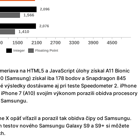
meriava na HTML5 a JavaScript úlohy získal A11 Bionic
0 (Samsung) získal iba 178 bodov a Snapdragon 845
 výsledky dostávame aj pri teste Speedometer 2. iPhone
 a iPhone 7 (A10) svojím výkonom porazili obidva procesory
h Samsungu.
ne X opäť víťazil a porazil tak obidva čipy od Samsungu.
h testov nového Samsungu Galaxy S9 a S9+ si môžete
ch.