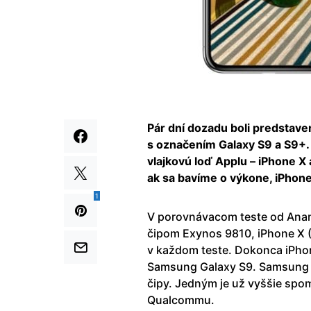
Pár dní dozadu boli predstav
s označením Galaxy S9 a S9+. 
vlajkovú loď Applu – iPhone X a
ak sa bavíme o výkone, iPhone 
1
V porovnávacom teste od Anan
čipom Exynos 9810, iPhone X (A
v každom teste. Dokonca iPhon
Samsung Galaxy S9. Samsung v
čipy. Jedným je už vyššie sp
Qualcommu.