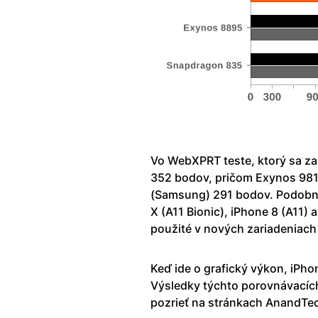
Vo WebXPRT teste, ktorý sa za
352 bodov, pričom Exynos 981
(Samsung) 291 bodov. Podobné
X (A11 Bionic), iPhone 8 (A11)
použité v nových zariadeniac
Keď ide o grafický výkon, iPho
Výsledky týchto porovnávacíc
pozrieť na stránkach AnandTe