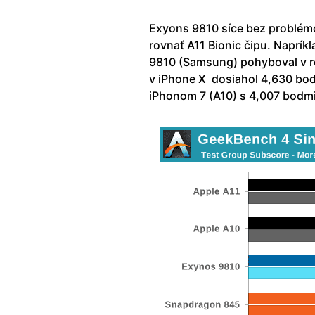
Exyons 9810 síce bez problém
rovnať A11 Bionic čipu. Naprí
9810 (Samsung) pohyboval v ro
v iPhone X dosiahol 4,630 bo
iPhonom 7 (A10) s 4,007 bodmi