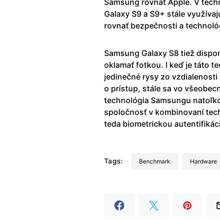
Samsung rovnať Apple. V tech
Galaxy S9 a S9+ stále využíva
rovnať bezpečnosti a technoló
Samsung Galaxy S8 tiež dispon
oklamať fotkou. I keď je táto 
jedinečné rysy zo vzdialenost
o prístup, stále sa vo všeobecn
technológia Samsungu natoľko
spoločnosť v kombinovaní tec
teda biometrickou autentifikác
Tags:
benchmark
Hardware