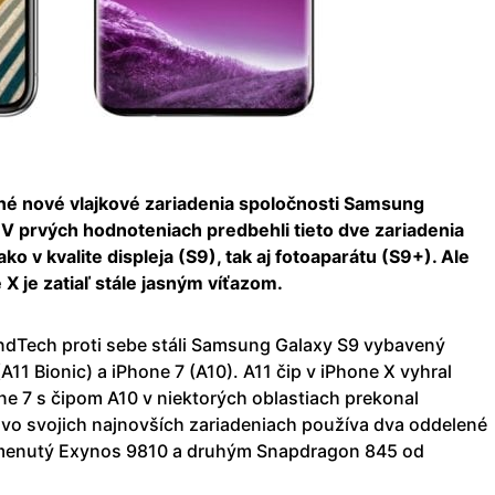
ené nové vlajkové zariadenia spoločnosti Samsung
V prvých hodnoteniach predbehli tieto dve zariadenia
ko v kvalite displeja (S9), tak aj fotoaparátu (S9+). Ale
X je zatiaľ stále jasným víťazom.
dTech proti sebe stáli Samsung Galaxy S9 vybavený
11 Bionic) a iPhone 7 (A10). A11 čip v iPhone X vyhral
e 7 s čipom A10 v niektorých oblastiach prekonal
o svojich najnovších zariadeniach používa dva oddelené
omenutý Exynos 9810 a druhým Snapdragon 845 od