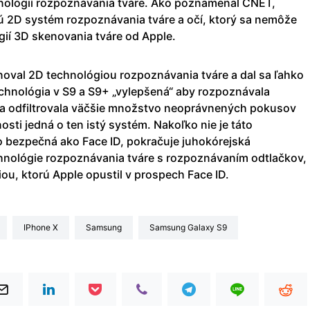
nológií rozpoznávania tváre. Ako poznamenal CNET,
jú 2D systém rozpoznávania tváre a očí, ktorý sa nemôže
gií 3D skenovania tváre od Apple.
oval 2D technológiou rozpoznávania tváre a dal sa ľahko
technológia v S9 a S9+ „vylepšená“ aby rozpoznávala
i a odfiltrovala väčšie množstvo neoprávnených pokusov
osti jedná o ten istý systém. Nakoľko nie je táto
 bezpečná ako Face ID, pokračuje juhokórejská
hnológie rozpoznávania tváre s rozpoznávaním odtlačkov,
iou, ktorú Apple opustil v prospech Face ID.
iPhone X
Samsung
Samsung Galaxy S9