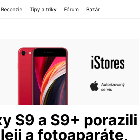
Recenzie
Tipy a triky
Fórum
Bazár
 S9 a S9+ porazili
leji a fotoaparáte,