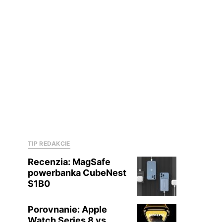
TIP REDAKCIE
Recenzia: MagSafe
powerbanka CubeNest
S1B0
Porovnanie: Apple
Watch Series 8 vs.