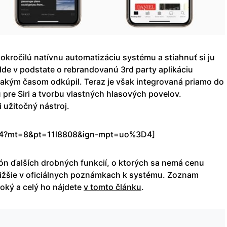
okročilú natívnu automatizáciu systému a stiahnuť si ju
Ide v podstate o rebrandovanú 3rd party aplikáciu
jakým časom odkúpil. Teraz je však integrovaná priamo do
re Siri a tvorbu vlastných hlasových povelov.
 užitočný nástroj.
34?mt=8&pt=11l8808&ign-mpt=uo%3D4]
ión ďalších drobných funkcií, o ktorých sa nemá cenu
 nižšie v oficiálnych poznámkach k systému. Zoznam
oký a celý ho nájdete
v tomto článku
.