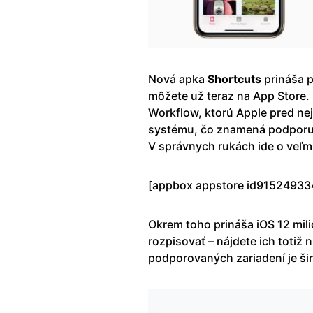
Nová apka
Shortcuts
prináša p
môžete už teraz na App Store. 
Workflow, ktorú Apple pred ne
systému, čo znamená podporu p
V správnych rukách ide o veľmi
[appbox appstore id9152493
Okrem toho prináša iOS 12 mil
rozpisovať – nájdete ich totiž
podporovaných zariadení je šir