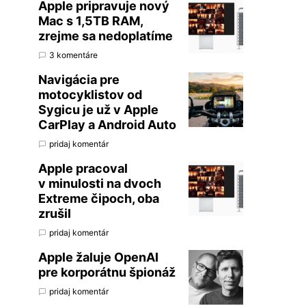
Apple pripravuje nový
Mac s 1,5TB RAM,
zrejme sa nedoplatíme
3 komentáre
Navigácia pre
motocyklistov od
Sygicu je už v Apple
CarPlay a Android Auto
pridaj komentár
Apple pracoval
v minulosti na dvoch
Extreme čipoch, oba
zrušil
pridaj komentár
Apple žaluje OpenAI
pre korporátnu špionáž
pridaj komentár