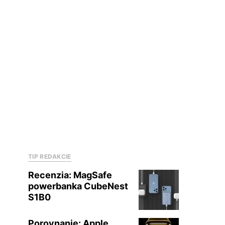
TIP REDAKCIE
Recenzia: MagSafe
powerbanka CubeNest
S1B0
Porovnanie: Apple