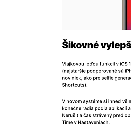
Šikovné vylep
Vlajkovou loďou funkcií v iOS 
(najstaršie podporované sú iP
noviniek, ako pre selfie generá
Shortcuts).
V novom systéme si ihneď vš
konečne radia podľa aplikácií a
Nerušiť a čas strávený pred o
Time v Nastaveniach.