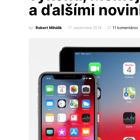
a ďalšími novi
by
Robert Mihálik
17. septembra 2018
11 komentárov