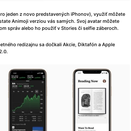
ro jeden z novo predstavených iPhonov), využiť môžete
dstate Animoji verziou vás samých. Svoj avatar môžete
om správ alebo ho použiť v Stories či selfie záberoch.
tného redizajnu sa dočkali Akcie, Diktafón a Apple
2.0.