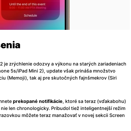
šenia
12 je zrýchlenie odozvy a výkonu na starých zariadeniach
hone 5s/iPad Mini 2), update však prináša množstvo
ciu (Memoji), tak aj pre skutočných fajnšmekrov (Siri
imnete
prekopané notifikácie
, ktoré sa teraz (vďakabohu)
 nie len chronologicky. Pribudol tiež inteligentnejší režim
brazovkou môžete teraz manažovať v novej sekcii Screen