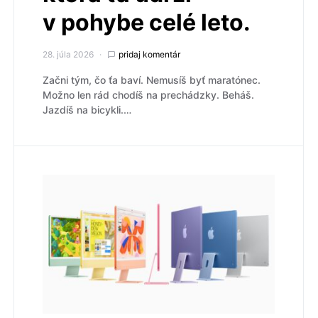
v pohybe celé leto.
28. júla 2026
pridaj komentár
Začni tým, čo ťa baví. Nemusíš byť maratónec.
Možno len rád chodíš na prechádzky. Beháš.
Jazdíš na bicykli.…