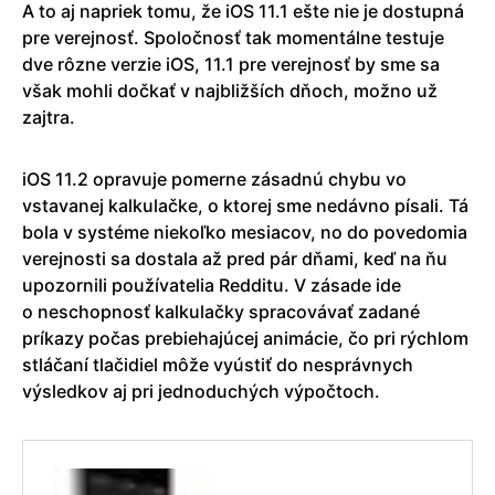
A to aj napriek tomu, že iOS 11.1 ešte nie je dostupná
pre verejnosť. Spoločnosť tak momentálne testuje
dve rôzne verzie iOS, 11.1 pre verejnosť by sme sa
však mohli dočkať v najbližších dňoch, možno už
zajtra.
iOS 11.2 opravuje pomerne zásadnú chybu vo
vstavanej kalkulačke, o ktorej sme nedávno písali. Tá
bola v systéme niekoľko mesiacov, no do povedomia
verejnosti sa dostala až pred pár dňami, keď na ňu
upozornili používatelia Redditu. V zásade ide
o neschopnosť kalkulačky spracovávať zadané
príkazy počas prebiehajúcej animácie, čo pri rýchlom
stláčaní tlačidiel môže vyústiť do nesprávnych
výsledkov aj pri jednoduchých výpočtoch.