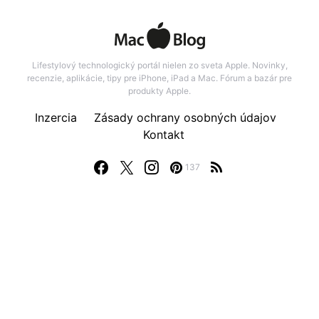
Lifestylový technologický portál nielen zo sveta Apple. Novinky,
recenzie, aplikácie, tipy pre iPhone, iPad a Mac. Fórum a bazár pre
produkty Apple.
Inzercia
Zásady ochrany osobných údajov
Kontakt
137