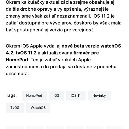
Okrem kalkulačky aktualizácia zrejme obsahuje aj
ďalšie drobné opravy a vylepšenia, výraznejšie
zmeny sme však zatiaľ nezaznamenali. iOS 11.2 je
zatiaľ dostupná pre vývojárov, čoskoro by však mala
byť sprístupnená aj verzia pre verejnosť.
Okrem iOS Apple vydal aj
nové beta verzie watchOS
4.2
,
tvOS 11.2
a aktualizovaný
firmvér pre
HomePod
. Ten je zatiaľ v rukách Apple
zamestnancov a do predaja sa dostane v priebehu
decembra.
Tags:
HomePod
iOS
iOS 11
Novinky
tvOS
watchOS