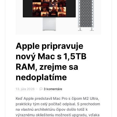
Apple pripravuje
nový Mac s 1,5TB
RAM, zrejme sa
nedoplatíme
13. júla 2026
3 komentáre
Keď Apple predstavil Mac Pro s čipom M2 Ultra,
prakticky tým celý počítač odpísal. S prechodom
na vlastnú architektúru čipov došlo totiž k
výraznému okliešteniu možností upgradu, vďaka