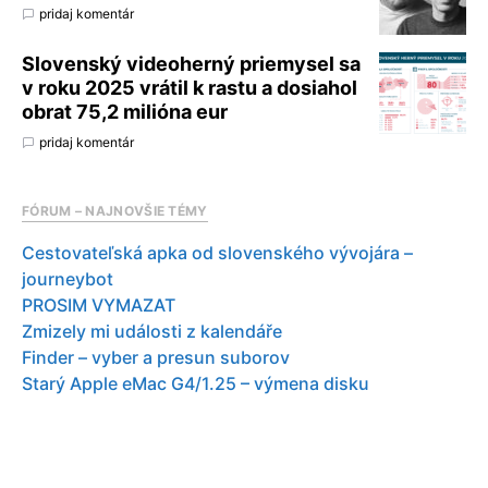
pridaj komentár
Slovenský videoherný priemysel sa
v roku 2025 vrátil k rastu a dosiahol
obrat 75,2 milióna eur
pridaj komentár
FÓRUM – NAJNOVŠIE TÉMY
Cestovateľská apka od slovenského vývojára –
journeybot
PROSIM VYMAZAT
Zmizely mi události z kalendáře
Finder – vyber a presun suborov
Starý Apple eMac G4/1.25 – výmena disku