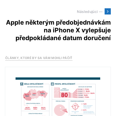
Následujúci —
Apple některým předobjednávkám
na iPhone X vylepšuje
předpokládané datum doručení
ČLÁNKY, KTORÉ BY SA VÁM MOHLI PÁČIŤ