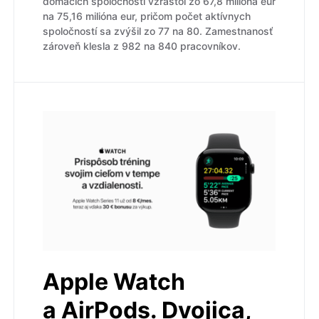
domácich spoločností vzrástol zo 67,8 milióna eur
na 75,16 milióna eur, pričom počet aktívnych
spoločností sa zvýšil zo 77 na 80. Zamestnanosť
zároveň klesla z 982 na 840 pracovníkov.
Apple Watch
a AirPods. Dvojica,