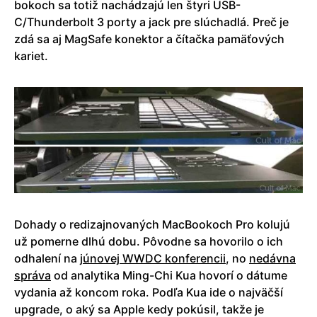
bokoch sa totiž nachádzajú len štyri USB-
C/Thunderbolt 3 porty a jack pre slúchadlá. Preč je
zdá sa aj MagSafe konektor a čítačka pamäťových
kariet.
Dohady o redizajnovaných MacBookoch Pro kolujú
už pomerne dlhú dobu. Pôvodne sa hovorilo o ich
odhalení na
júnovej WWDC konferencii
, no
nedávna
správa
od analytika Ming-Chi Kua hovorí o dátume
vydania až koncom roka. Podľa Kua ide o najväčší
upgrade, o aký sa Apple kedy pokúsil, takže je