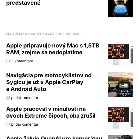
predstavené
NAJVIAC KOMENTOVANÉ ZA 1 MESIAC
Apple pripravuje nový Mac s 1,5TB
RAM, zrejme sa nedoplatíme
3 komentáre
Navigácia pre motocyklistov od
Sygicu je už v Apple CarPlay
a Android Auto
pridaj komentár
Apple pracoval v minulosti na
dvoch Extreme čipoch, oba zrušil
pridaj komentár
Apple žaluje OpenAI pre korporátnu