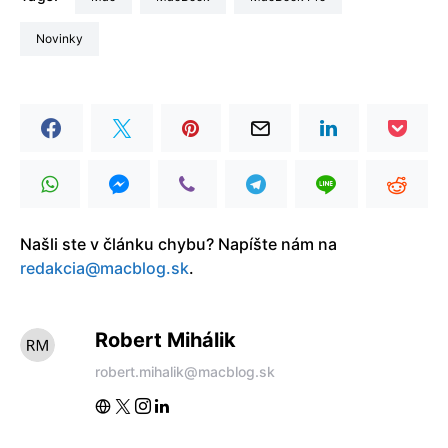
Novinky
Našli ste v článku chybu? Napíšte nám na
redakcia@macblog.sk
.
Robert Mihálik
robert.mihalik@macblog.sk