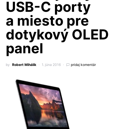
USB-C porty
a miesto pre
dotykový OLED
panel
by
Robert Mihálik
1. júna 2016
pridaj komentár