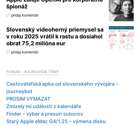
špionáž
pridaj komentár
Slovenský videoherný priemysel sa
v roku 2025 vrátil k rastu a dosiahol
obrat 75,2 milióna eur
pridaj komentár
FÓRUM – NAJNOVŠIE TÉMY
Cestovateľská apka od slovenského vývojára –
journeybot
PROSIM VYMAZAT
Zmizely mi události z kalendáře
Finder – vyber a presun suborov
Starý Apple eMac G4/1.25 – výmena disku