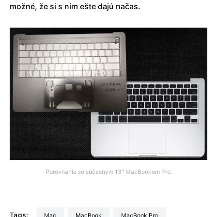
možné, že si s ním ešte dajú načas.
Porovnanie so súčasným 13″ MacBookom Pro.
Tags:
Mac
MacBook
MacBook Pro