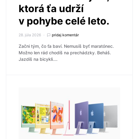
ktorá ťa udrží
v pohybe celé leto.
28. júla 2026
pridaj komentár
Začni tým, čo ťa baví. Nemusíš byť maratónec.
Možno len rád chodíš na prechádzky. Beháš.
Jazdíš na bicykli.…