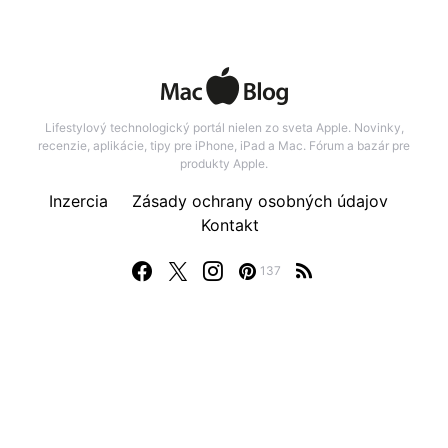
Lifestylový technologický portál nielen zo sveta Apple. Novinky,
recenzie, aplikácie, tipy pre iPhone, iPad a Mac. Fórum a bazár pre
produkty Apple.
Inzercia
Zásady ochrany osobných údajov
Kontakt
137