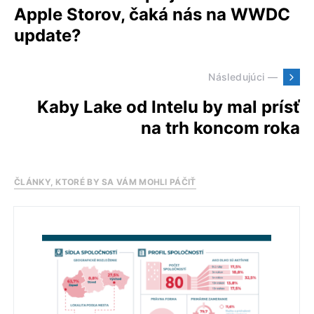
Apple Storov, čaká nás na WWDC
update?
Následujúci —
Kaby Lake od Intelu by mal prísť
na trh koncom roka
ČLÁNKY, KTORÉ BY SA VÁM MOHLI PÁČIŤ