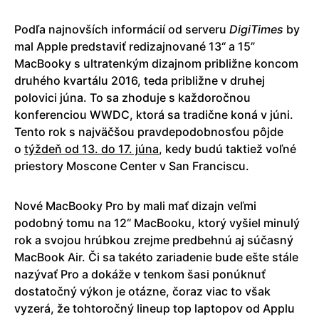
Podľa najnovších informácií od serveru
DigiTimes
by
mal Apple predstaviť redizajnované 13“ a 15”
MacBooky s ultratenkým dizajnom približne koncom
druhého kvartálu 2016, teda približne v druhej
polovici júna. To sa zhoduje s každoročnou
konferenciou WWDC, ktorá sa tradične koná v júni.
Tento rok s najväčšou pravdepodobnosťou pôjde
o
týždeň od 13. do 17. júna
, kedy budú taktiež voľné
priestory Moscone Center v San Franciscu.
Nové MacBooky Pro by mali mať dizajn veľmi
podobný tomu na 12“ MacBooku, ktorý vyšiel minulý
rok a svojou hrúbkou zrejme predbehnú aj súčasný
MacBook Air. Či sa takéto zariadenie bude ešte stále
nazývať Pro a dokáže v tenkom šasi ponúknuť
dostatočný výkon je otázne, čoraz viac to však
vyzerá, že tohtoročný lineup top laptopov od Applu