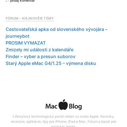
pridaj komentár
FÓRUM – NAJNOVŠIE TÉMY
Cestovateľská apka od slovenského vývojára –
journeybot
PROSIM VYMAZAT
Zmizely mi události z kalendáře
Finder – vyber a presun suborov
Starý Apple eMac G4/1.25 – výmena disku
Lifestylový technologický portál nielen zo sveta Apple. Novinky,
recenzie, aplikácie, tipy pre iPhone, iPad a Mac. Fórum a bazár pre
produkty Apple.