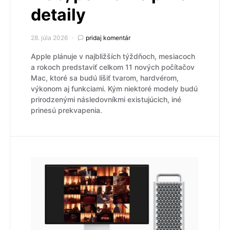
detaily
28. júla 2026
pridaj komentár
Apple plánuje v najbližších týždňoch, mesiacoch
a rokoch predstaviť celkom 11 nových počítačov
Mac, ktoré sa budú líšiť tvarom, hardvérom,
výkonom aj funkciami. Kým niektoré modely budú
prirodzenými následovníkmi existujúcich, iné
prinesú prekvapenia.