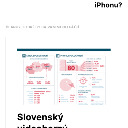
iPhonu?
ČLÁNKY, KTORÉ BY SA VÁM MOHLI PÁČIŤ
Slovenský