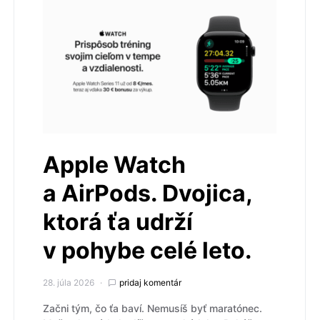
Apple Watch
a AirPods. Dvojica,
ktorá ťa udrží
v pohybe celé leto.
28. júla 2026
pridaj komentár
Začni tým, čo ťa baví. Nemusíš byť maratónec.