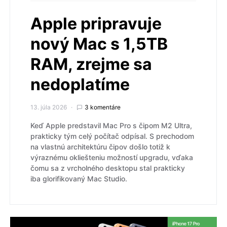
Apple pripravuje
nový Mac s 1,5TB
RAM, zrejme sa
nedoplatíme
13. júla 2026
3 komentáre
Keď Apple predstavil Mac Pro s čipom M2 Ultra,
prakticky tým celý počítač odpísal. S prechodom
na vlastnú architektúru čipov došlo totiž k
výraznému okliešteniu možností upgradu, vďaka
čomu sa z vrcholného desktopu stal prakticky
iba glorifikovaný Mac Studio.