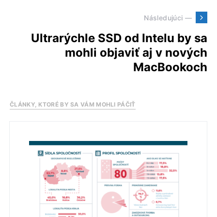
Následujúci —
Ultrarýchle SSD od Intelu by sa
mohli objaviť aj v nových
MacBookoch
ČLÁNKY, KTORÉ BY SA VÁM MOHLI PÁČIŤ