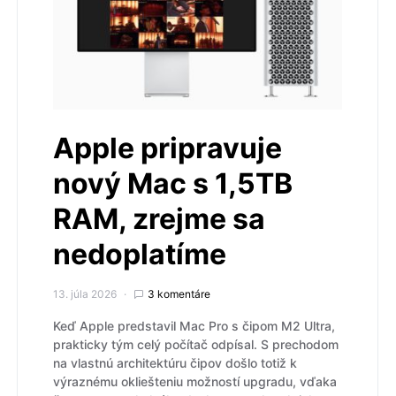
Apple pripravuje
nový Mac s 1,5TB
RAM, zrejme sa
nedoplatíme
13. júla 2026
3 komentáre
Keď Apple predstavil Mac Pro s čipom M2 Ultra,
prakticky tým celý počítač odpísal. S prechodom
na vlastnú architektúru čipov došlo totiž k
výraznému okliešteniu možností upgradu, vďaka