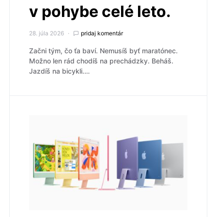
v pohybe celé leto.
28. júla 2026
pridaj komentár
Začni tým, čo ťa baví. Nemusíš byť maratónec.
Možno len rád chodíš na prechádzky. Beháš.
Jazdíš na bicykli.…