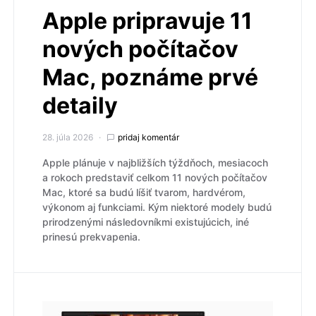
Apple pripravuje 11
nových počítačov
Mac, poznáme prvé
detaily
28. júla 2026
pridaj komentár
Apple plánuje v najbližších týždňoch, mesiacoch
a rokoch predstaviť celkom 11 nových počítačov
Mac, ktoré sa budú líšiť tvarom, hardvérom,
výkonom aj funkciami. Kým niektoré modely budú
prirodzenými následovníkmi existujúcich, iné
prinesú prekvapenia.