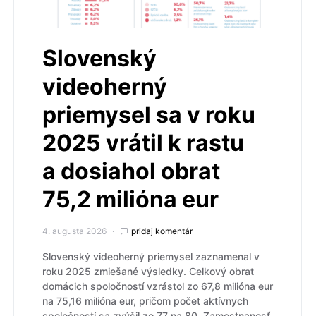
Slovenský
videoherný
priemysel sa v roku
2025 vrátil k rastu
a dosiahol obrat
75,2 milióna eur
4. augusta 2026
pridaj komentár
Slovenský videoherný priemysel zaznamenal v
roku 2025 zmiešané výsledky. Celkový obrat
domácich spoločností vzrástol zo 67,8 milióna eur
na 75,16 milióna eur, pričom počet aktívnych
spoločností sa zvýšil zo 77 na 80. Zamestnanosť