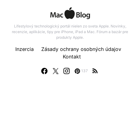
Lifestylový technologický portál nielen zo sveta Apple. Novinky,
recenzie, aplikácie, tipy pre iPhone, iPad a Mac. Fórum a bazár pre
produkty Apple.
Inzercia
Zásady ochrany osobných údajov
Kontakt
137