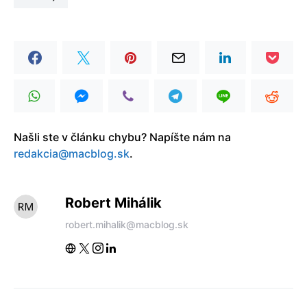
Našli ste v článku chybu? Napíšte nám na
redakcia@macblog.sk
.
Robert Mihálik
robert.mihalik@macblog.sk