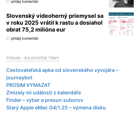
pridaj komentár
Slovenský videoherný priemysel sa
v roku 2025 vrátil k rastu a dosiahol
obrat 75,2 milióna eur
pridaj komentár
FÓRUM – NAJNOVŠIE TÉMY
Cestovateľská apka od slovenského vývojára –
journeybot
PROSIM VYMAZAT
Zmizely mi události z kalendáře
Finder – vyber a presun suborov
Starý Apple eMac G4/1.25 – výmena disku