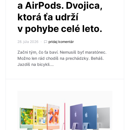
a AirPods. Dvojica,
ktorá ťa udrží
v pohybe celé leto.
28. júla 2026
pridaj komentár
Začni tým, čo ťa baví. Nemusíš byť maratónec.
Možno len rád chodíš na prechádzky. Beháš.
Jazdíš na bicykli.…