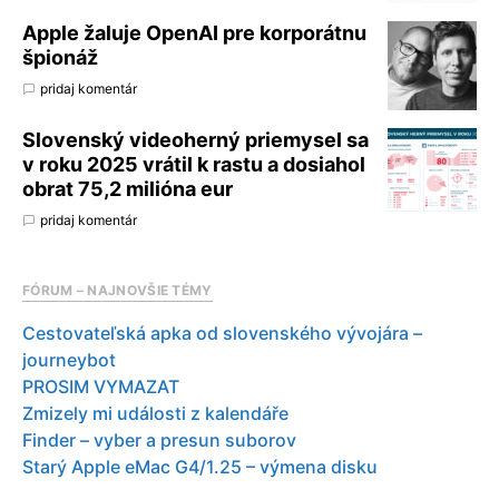
Apple žaluje OpenAI pre korporátnu
špionáž
pridaj komentár
Slovenský videoherný priemysel sa
v roku 2025 vrátil k rastu a dosiahol
obrat 75,2 milióna eur
pridaj komentár
FÓRUM – NAJNOVŠIE TÉMY
Cestovateľská apka od slovenského vývojára –
journeybot
PROSIM VYMAZAT
Zmizely mi události z kalendáře
Finder – vyber a presun suborov
Starý Apple eMac G4/1.25 – výmena disku