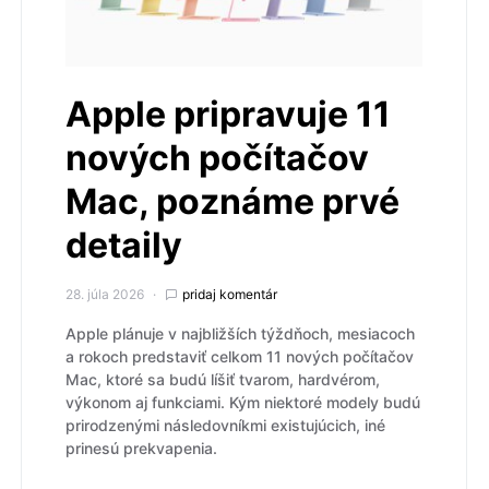
Apple pripravuje 11
nových počítačov
Mac, poznáme prvé
detaily
28. júla 2026
pridaj komentár
Apple plánuje v najbližších týždňoch, mesiacoch
a rokoch predstaviť celkom 11 nových počítačov
Mac, ktoré sa budú líšiť tvarom, hardvérom,
výkonom aj funkciami. Kým niektoré modely budú
prirodzenými následovníkmi existujúcich, iné
prinesú prekvapenia.