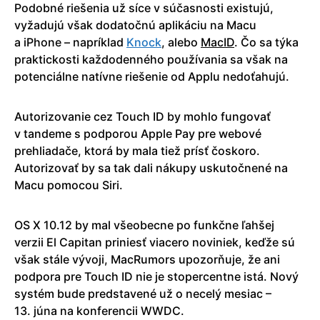
Podobné riešenia už síce v súčasnosti existujú,
vyžadujú však dodatočnú aplikáciu na Macu
a iPhone – napríklad
Knock
, alebo
MacID
. Čo sa týka
praktickosti každodenného používania sa však na
potenciálne natívne riešenie od Applu nedoťahujú.
Autorizovanie cez Touch ID by mohlo fungovať
v tandeme s podporou Apple Pay pre webové
prehliadače, ktorá by mala tiež prísť čoskoro.
Autorizovať by sa tak dali nákupy uskutočnené na
Macu pomocou Siri.
OS X 10.12 by mal všeobecne po funkčne ľahšej
verzii El Capitan priniesť viacero noviniek, keďže sú
však stále vývoji, MacRumors upozorňuje, že ani
podpora pre Touch ID nie je stopercentne istá. Nový
systém bude predstavené už o necelý mesiac –
13. júna na konferencii WWDC.