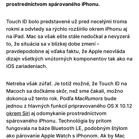
prostredníctvom spárovaného iPhonu.
Touch ID bolo predstavené už pred necelými troma
rokmi a odvtedy sa rýchlo rozšírilo okrem iPhonu aj
na iPad. Mac sa však ešte stále nedočkal a nevyzerá
to, že situácia sa v blízkej dobe zmení –
pravdepodobne aj vďaka faktu, že Apple neovláda
dizajn všetkých vnútorných komponentov tak ako na
iOS zariadeniach.
Netreba však zúfať. Je totiž možné, že Touch ID na
Macoch sa dočkáme skôr, než sme čakali, možno
dokonca už tento rok. Podľa
MacRumors
bude
jednou z hlavných funkcií pripravovaného OS X 10.12
okrem Siri
aj odomykanie prostredníctvom
spárovaného iPhonu. Technológia by pritom
fungovala na báze Bluetooth LE, podobným štýlom
ako párovanie Apple Watch s iPhonom. Ak by Mac