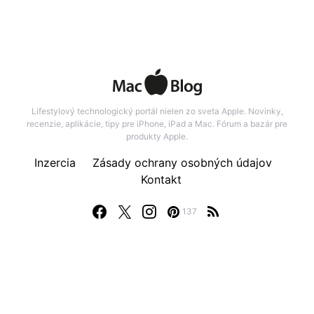
Lifestylový technologický portál nielen zo sveta Apple. Novinky,
recenzie, aplikácie, tipy pre iPhone, iPad a Mac. Fórum a bazár pre
produkty Apple.
Inzercia
Zásady ochrany osobných údajov
Kontakt
137