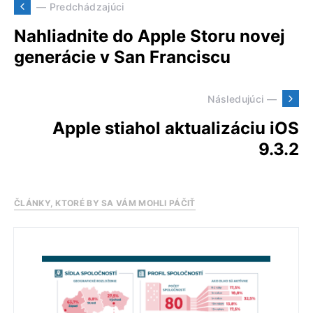
— Predchádzajúci
Nahliadnite do Apple Storu novej
generácie v San Franciscu
Následujúci —
Apple stiahol aktualizáciu iOS
9.3.2
ČLÁNKY, KTORÉ BY SA VÁM MOHLI PÁČIŤ