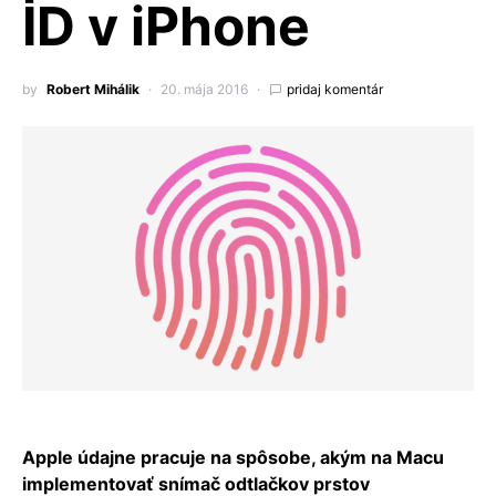
ID v iPhone
by
Robert Mihálik
20. mája 2016
pridaj komentár
Apple údajne pracuje na spôsobe, akým na Macu
implementovať snímač odtlačkov prstov