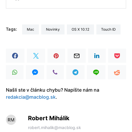
Tags:
Mac
Novinky
OS X 10.12
Touch ID
Našli ste v článku chybu? Napíšte nám na
redakcia@macblog.sk
.
Robert Mihálik
robert.mihalik@macblog.sk