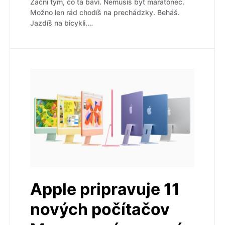
Začni tým, čo ťa baví. Nemusíš byť maratónec.
Možno len rád chodíš na prechádzky. Beháš.
Jazdíš na bicykli.…
Apple pripravuje 11
nových počítačov