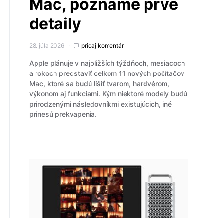
Mac, poznáme prvé
detaily
28. júla 2026
pridaj komentár
Apple plánuje v najbližších týždňoch, mesiacoch
a rokoch predstaviť celkom 11 nových počítačov
Mac, ktoré sa budú líšiť tvarom, hardvérom,
výkonom aj funkciami. Kým niektoré modely budú
prirodzenými následovníkmi existujúcich, iné
prinesú prekvapenia.