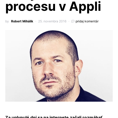
procesu v Appli
by
Robert Mihálik
25. novembra 2016
pridaj komentár
Za uplynulé dni sa na internete začali rozmáhať