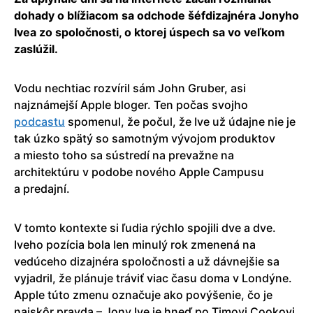
dohady o blížiacom sa odchode šéfdizajnéra Jonyho
Ivea zo spoločnosti, o ktorej úspech sa vo veľkom
zaslúžil.
Vodu nechtiac rozvíril sám John Gruber, asi
najznámejší Apple bloger. Ten počas svojho
podcastu
spomenul, že počul, že Ive už údajne nie je
tak úzko spätý so samotným vývojom produktov
a miesto toho sa sústredí na prevažne na
architektúru v podobe nového Apple Campusu
a predajní.
V tomto kontexte si ľudia rýchlo spojili dve a dve.
Iveho pozícia bola len minulý rok zmenená na
vedúceho dizajnéra spoločnosti a už dávnejšie sa
vyjadril, že plánuje tráviť viac času doma v Londýne.
Apple túto zmenu označuje ako povýšenie, čo je
najskôr pravda – Jony Ive je hneď po Timovi Cookovi