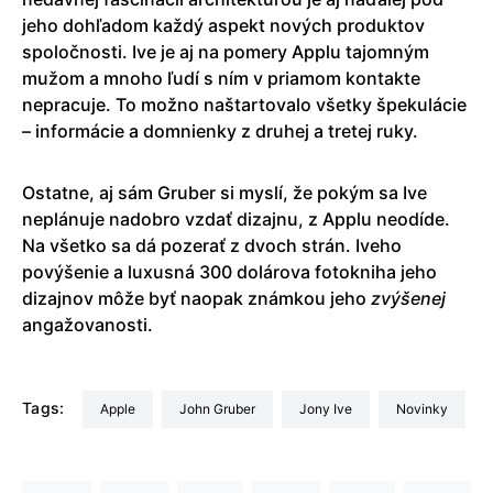
jeho dohľadom každý aspekt nových produktov
spoločnosti. Ive je aj na pomery Applu tajomným
mužom a mnoho ľudí s ním v priamom kontakte
nepracuje. To možno naštartovalo všetky špekulácie
– informácie a domnienky z druhej a tretej ruky.
Ostatne, aj sám Gruber si myslí, že pokým sa Ive
neplánuje nadobro vzdať dizajnu, z Applu neodíde.
Na všetko sa dá pozerať z dvoch strán. Iveho
povýšenie a luxusná 300 dolárova fotokniha jeho
dizajnov môže byť naopak známkou jeho
zvýšenej
angažovanosti.
Tags:
Apple
John Gruber
Jony Ive
Novinky