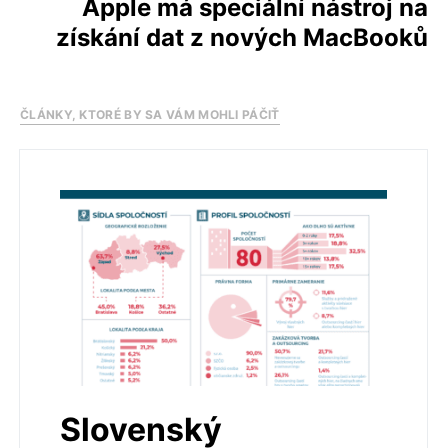
Apple má speciální nástroj na
získání dat z nových MacBooků
ČLÁNKY, KTORÉ BY SA VÁM MOHLI PÁČIŤ
Slovenský