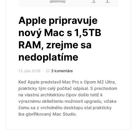
Apple pripravuje
nový Mac s 1,5TB
RAM, zrejme sa
nedoplatíme
13. júla 2026
3 komentáre
Keď Apple predstavil Mac Pro s čipom M2 Ultra,
prakticky tým celý počítač odpísal. S prechodom
na vlastnú architektúru čipov došlo totiž k
výraznému okliešteniu možností upgradu, vďaka
čomu sa z vrcholného desktopu stal prakticky
iba glorifikovaný Mac Studio.