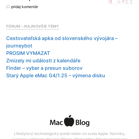
pridaj komentár
FÓRUM – NAJNOVŠIE TÉMY
Cestovateľská apka od slovenského vývojára –
journeybot
PROSIM VYMAZAT
Zmizely mi události z kalendáře
Finder – vyber a presun suborov
Starý Apple eMac G4/1.25 – výmena disku
Lifestylový technologický portál nielen zo sveta Apple. Novinky,