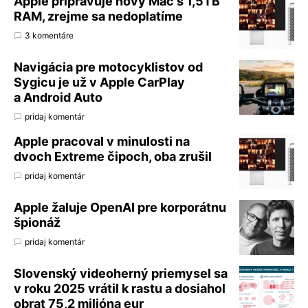
Apple pripravuje nový Mac s 1,5TB
RAM, zrejme sa nedoplatíme
3 komentáre
Navigácia pre motocyklistov od
Sygicu je už v Apple CarPlay
a Android Auto
pridaj komentár
Apple pracoval v minulosti na
dvoch Extreme čipoch, oba zrušil
pridaj komentár
Apple žaluje OpenAI pre korporátnu
špionáž
pridaj komentár
Slovenský videoherný priemysel sa
v roku 2025 vrátil k rastu a dosiahol
obrat 75,2 milióna eur