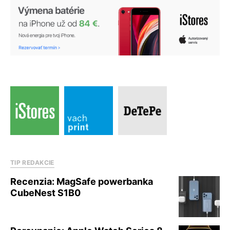
TIP REDAKCIE
Recenzia: MagSafe powerbanka
CubeNest S1B0