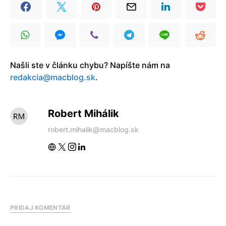
Našli ste v článku chybu? Napíšte nám na
redakcia@macblog.sk
.
Robert Mihálik
robert.mihalik@macblog.sk
PRIDAJ KOMENTÁR