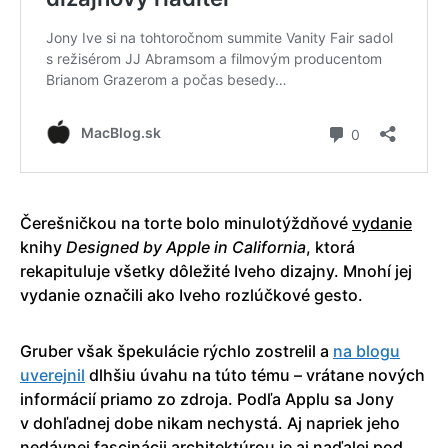
Čerešničkou na torte bolo minulotýždňové
vydanie
knihy
Designed by Apple in California
, ktorá
rekapituluje všetky dôležité Iveho dizajny. Mnohí jej
vydanie označili ako Iveho rozlúčkové gesto.
Gruber však špekulácie rýchlo zostrelil a
na blogu
uverejnil
dlhšiu úvahu na túto tému – vrátane nových
informácií priamo zo zdroja. Podľa Applu sa Jony
v dohľadnej dobe nikam nechystá. Aj napriek jeho
nedávnej fascinácii architektúrou je aj naďalej pod