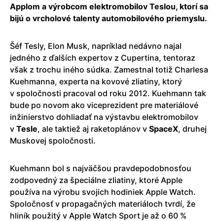
Applom a výrobcom elektromobilov Teslou, ktorí sa
bijú o vrcholové talenty automobilového priemyslu.
Šéf Tesly, Elon Musk, napríklad nedávno najal
jedného z ďalších expertov z Cupertina, tentoraz
však z trochu iného súdka. Zamestnal totiž Charlesa
Kuehmanna, experta na kovové zliatiny, ktorý
v spoločnosti pracoval od roku 2012. Kuehmann tak
bude po novom ako viceprezident pre materiálové
inžinierstvo dohliadať na výstavbu elektromobilov
v
Tesle
, ale taktiež aj raketoplánov v
SpaceX
, druhej
Muskovej spoločnosti.
Kuehmann bol s najväčšou pravdepodobnosťou
zodpovedný za špeciálne zliatiny, ktoré Apple
používa na výrobu svojich hodiniek Apple Watch.
Spoločnosť v propagačných materiáloch tvrdí, že
hliník použitý v Apple Watch Sport je až o 60 %