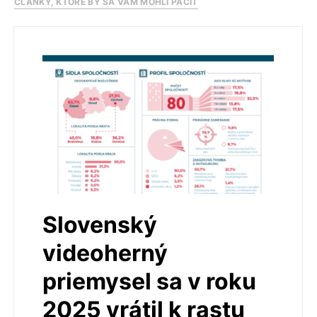
ČLÁNKY, KTORÉ BY SA VÁM MOHLI PÁČIŤ
Slovenský
videoherný
priemysel sa v roku
2025 vrátil k rastu