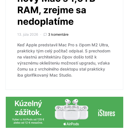
RAM, zrejme sa
nedoplatíme
13. júla 2026
3 komentáre
Keď Apple predstavil Mac Pro s čipom M2 Ultra,
prakticky tým celý počítač odpísal. S prechodom
na vlastnú architektúru čipov došlo totiž k
výraznému okliešteniu možností upgradu, vďaka
čomu sa z vrcholného desktopu stal prakticky
iba glorifikovaný Mac Studio.