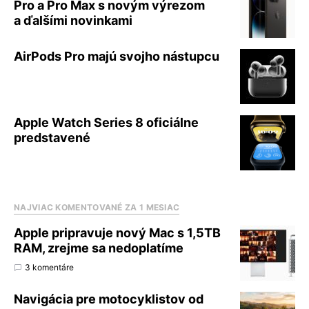
Pro a Pro Max s novým výrezom
a ďalšími novinkami
AirPods Pro majú svojho nástupcu
Apple Watch Series 8 oficiálne
predstavené
NAJVIAC KOMENTOVANÉ ZA 1 MESIAC
Apple pripravuje nový Mac s 1,5TB
RAM, zrejme sa nedoplatíme
3 komentáre
Navigácia pre motocyklistov od