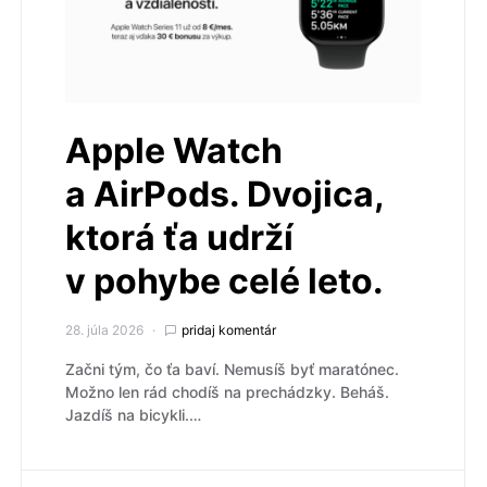
Apple Watch
a AirPods. Dvojica,
ktorá ťa udrží
v pohybe celé leto.
28. júla 2026
pridaj komentár
Začni tým, čo ťa baví. Nemusíš byť maratónec.
Možno len rád chodíš na prechádzky. Beháš.
Jazdíš na bicykli.…