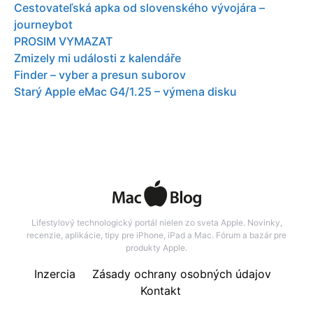
Cestovateľská apka od slovenského vývojára –
journeybot
PROSIM VYMAZAT
Zmizely mi události z kalendáře
Finder – vyber a presun suborov
Starý Apple eMac G4/1.25 – výmena disku
Lifestylový technologický portál nielen zo sveta Apple. Novinky,
recenzie, aplikácie, tipy pre iPhone, iPad a Mac. Fórum a bazár pre
produkty Apple.
Inzercia
Zásady ochrany osobných údajov
Kontakt