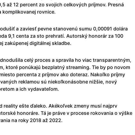
,5 až 12 percent zo svojich celkových príjmov. Presná
 komplikovanej rovnice.
nodušiť a zaviesť pevne stanovenú sumu 0,00091 dolára
eda 9,1 centa za sto prehratí. Autorský honorár za 100
ej zakúpenej digitálnej skladbe.
dnodušila celý proces a spravila ho viac transparentným,
m, ktoré ponúkajú bezplatný streaming. Tie by po novom
miesto percenta z príjmov ako doteraz. Nakoľko príjmy
ovaných reklamou sú niekoľkonásobne nižšie, nový
pretom a ich vydavateľom.
reality ešte ďaleko. Akékoľvek zmeny musí najprv
torské honoráre. Tá je práve v procese rokovania o výške
ania na roky 2018 až 2022.