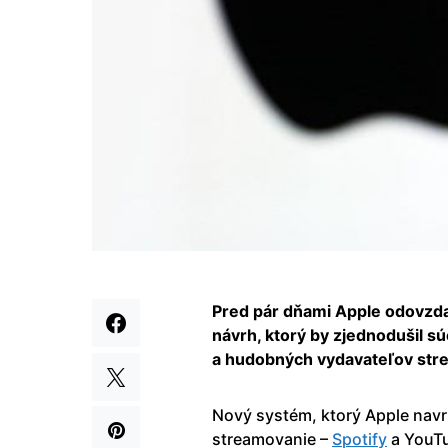
Pred pár dňami Apple odovzda
návrh, ktorý by zjednodušil s
a hudobných vydavateľov str
Nový systém, ktorý Apple navrh
streamovanie –
Spotify
a YouTu