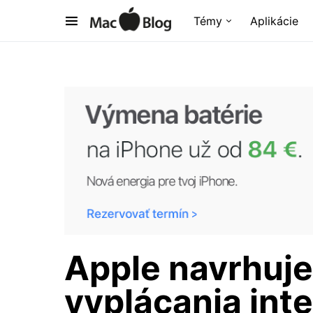
Témy
Aplikácie
Apple navrhuj
vyplácania int