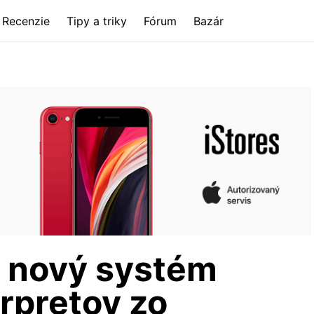
Recenzie
Tipy a triky
Fórum
Bazár
e nový systém
erpretov zo