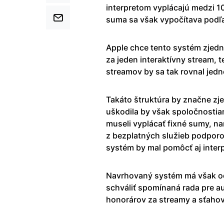
interpretom vyplácajú medzi 10
suma sa však vypočítava podľa
Apple chce tento systém zjed
za jeden interaktívny stream, t
streamov by sa tak rovnal jedn
Takáto štruktúra by značne zje
uškodila by však spoločnostia
museli vyplácať fixné sumy, na
z bezplatných služieb podpor
systém by mal pomôcť aj inter
Navrhovaný systém má však od 
schváliť spomínaná rada pre au
honorárov za streamy a sťahov