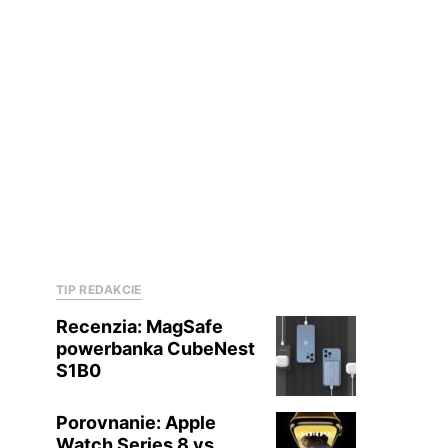
TIP REDAKCIE
Recenzia: MagSafe
powerbanka CubeNest
S1B0
Porovnanie: Apple
Watch Series 8 vs.