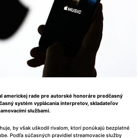
l americkej rade pre autorské honoráre predčasný
účasný systém vyplácania interpretov, skladateľov
eamovacími službami.
uje, by však uškodil rivalom, ktorí ponúkajú bezplatné
be. Podľa súčasných pravidiel streamovacie služby