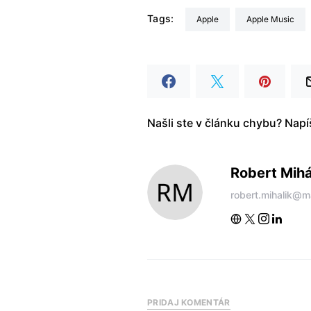
Tags:
Apple
Apple Music
Našli ste v článku chybu? Nap
Robert Mihá
robert.mihalik@m
PRIDAJ KOMENTÁR