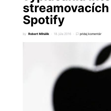
streamovacích 
Spotify
by
Robert Mihálik
18. júla 2016
pridaj komentár