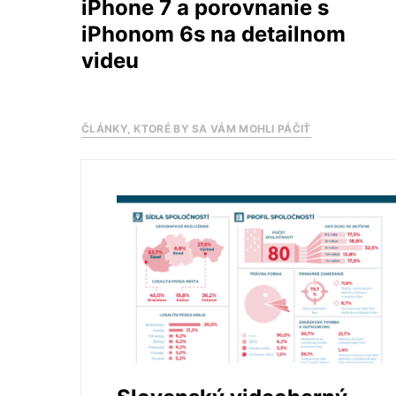
iPhone 7 a porovnanie s
iPhonom 6s na detailnom
videu
ČLÁNKY, KTORÉ BY SA VÁM MOHLI PÁČIŤ