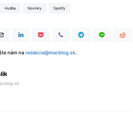
hudba
Novinky
Spotify
íšte nám na
redakcia@macblog.sk
.
lik
acblog.sk