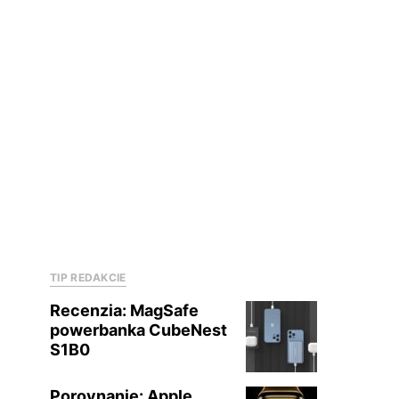
TIP REDAKCIE
Recenzia: MagSafe
powerbanka CubeNest
S1B0
Porovnanie: Apple