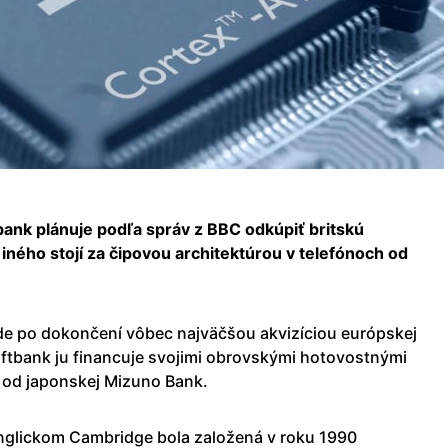
ank plánuje podľa správ z BBC odkúpiť britskú
ného stojí za čipovou architektúrou v telefónoch od
de po dokončení vôbec najväčšou akvizíciou európskej
oftbank ju financuje svojimi obrovskými hotovostnými
u od japonskej Mizuno Bank.
nglickom Cambridge bola založená v roku 1990