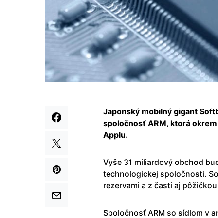
Japonský mobilný gigant Softb
spoločnosť ARM, ktorá okrem i
Applu.
Vyše 31 miliardový obchod bu
technologickej spoločnosti. S
rezervami a z časti aj pôžičko
Spoločnosť ARM so sídlom v a