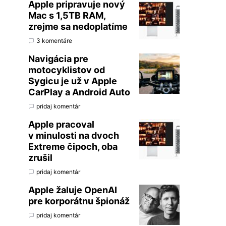
Apple pripravuje nový
Mac s 1,5TB RAM,
zrejme sa nedoplatíme
3 komentáre
Navigácia pre
motocyklistov od
Sygicu je už v Apple
CarPlay a Android Auto
pridaj komentár
Apple pracoval
v minulosti na dvoch
Extreme čipoch, oba
zrušil
pridaj komentár
Apple žaluje OpenAI
pre korporátnu špionáž
pridaj komentár