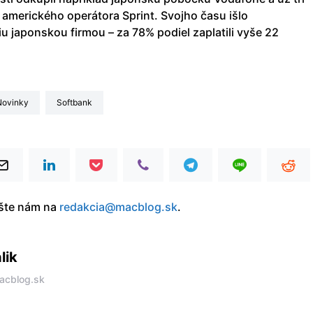
 amerického operátora Sprint. Svojho času išlo
iu japonskou firmou – za 78% podiel zaplatili vyše 22
Novinky
Softbank
íšte nám na
redakcia@macblog.sk
.
lik
acblog.sk