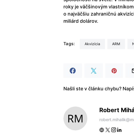
roky je väčšinovým vlastníkom
o najväčšiu zahraničnú akvizíc
miliárd dolárov.
Tags:
akvizícia
ARM
Našli ste v článku chybu? Nap
Robert Mihá
robert.mihalik@m