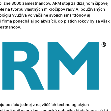
bližne 3000 zamestnancov. ARM stojí za dizajnom čipovej
ple na tvorbu vlastných mikročipov rady A, používaných
ológiu využíva vo väčšine svojich smartfónov aj
 firma ponechá aj po akvizícii, do piatich rokov by sa však
mestnancov.
ju pozíciu jednej z najväčších technologických
sti odkúpil napríklad japonskú pobočku Vodafone a už tri