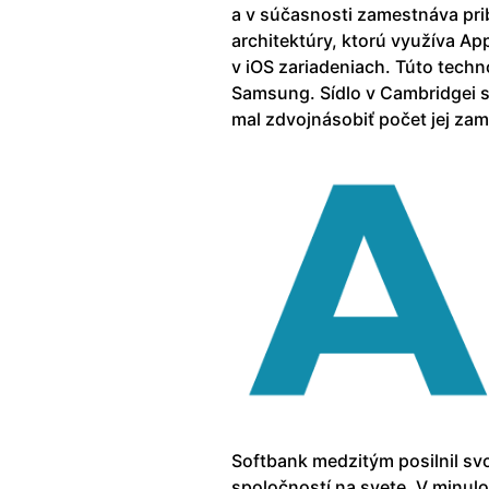
a v súčasnosti zamestnáva pri
architektúry, ktorú využíva Ap
v iOS zariadeniach. Túto techn
Samsung. Sídlo v Cambridgei si
mal zdvojnásobiť počet jej za
Softbank medzitým posilnil svo
spoločností na svete. V minulo