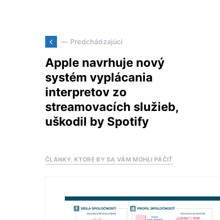
— Predchádzajúci
Apple navrhuje nový
systém vyplácania
interpretov zo
streamovacích služieb,
uškodil by Spotify
ČLÁNKY, KTORÉ BY SA VÁM MOHLI PÁČIŤ