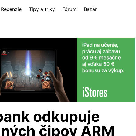
Recenzie
Tipy a triky
Fórum
Bazár
bank odkupuje
lných čipov ARM