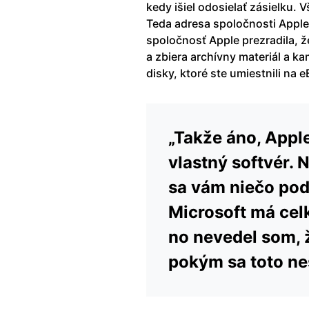
kedy išiel odosielať zásielku. V
Teda adresa spoločnosti Apple
spoločnosť Apple prezradila, ž
a zbiera archívny materiál a k
disky, ktoré ste umiestnili na
„Takže áno, Appl
vlastný softvér. N
sa vám niečo pod
Microsoft má celk
no nevedel som, ž
pokým sa toto ne