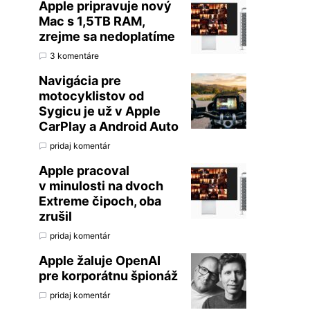
Apple pripravuje nový
Mac s 1,5TB RAM,
zrejme sa nedoplatíme
3 komentáre
Navigácia pre
motocyklistov od
Sygicu je už v Apple
CarPlay a Android Auto
pridaj komentár
Apple pracoval
v minulosti na dvoch
Extreme čipoch, oba
zrušil
pridaj komentár
Apple žaluje OpenAI
pre korporátnu špionáž
pridaj komentár