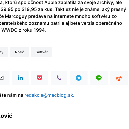
, ktorú spoločnosť Apple zaplatila za svoje archívy, ale
 $9.95 po $19,95 za kus. Taktiež nie je známe, aký presný
, že Marcoguy predáva na internete mnoho softvéru zo
berateľského zoznamu patrila aj beta verzia operačného
k WWDC z roku 1994.
Bay
nosič
softvér
íšte nám na
redakcia@macblog.sk
.
zović