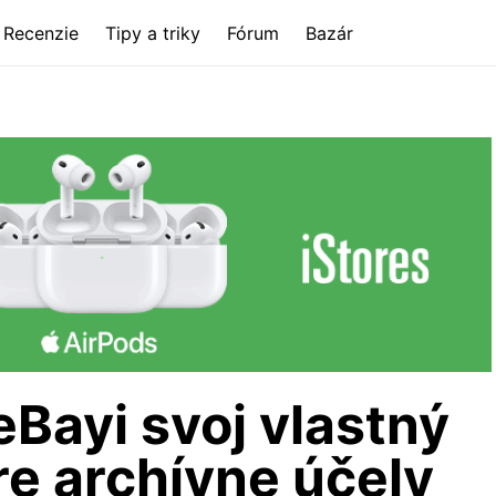
Recenzie
Tipy a triky
Fórum
Bazár
eBayi svoj vlastný
re archívne účely