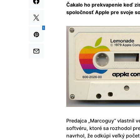
Čakalo ho prekvapenie keď zist
spoločnosť Apple pre svoje so
1
Predajca „Marcoguy“ vlastnil 
softvéru, ktoré sa rozhodol pre
navrhol, že odkúpi veľký poče