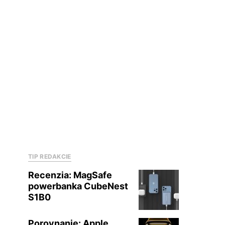
TIP REDAKCIE
Recenzia: MagSafe
powerbanka CubeNest
S1B0
Porovnanie: Apple