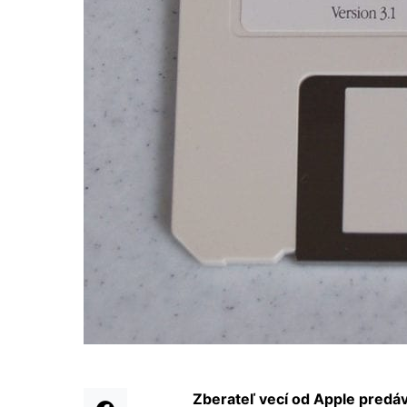
Zberateľ vecí od Apple predáv