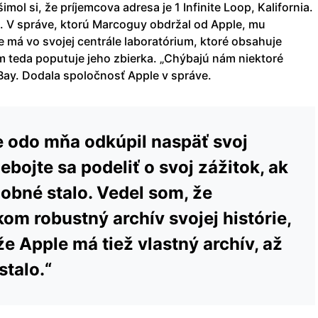
šimol si, že príjemcova adresa je 1 Infinite Loop, Kalifornia.
. V správe, ktorú Marcoguy obdržal od Apple, mu
e má vo svojej centrále laboratórium, ktoré obsahuje
am teda poputuje jeho zbierka. „Chýbajú nám niektoré
 eBay. Dodala spoločnosť Apple v správe.
e odo mňa odkúpil naspäť svoj
ebojte sa podeliť o svoj zážitok, ak
obné stalo. Vedel som, že
om robustný archív svojej histórie,
e Apple má tiež vlastný archív, až
stalo.“