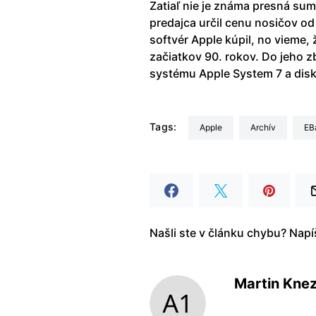
Zatiaľ nie je známa presná suma
predajca určil cenu nosičov od
softvér Apple kúpil, no vieme
začiatkov 90. rokov. Do jeho z
systému Apple System 7 a dis
Tags:
Apple
archív
e
Našli ste v článku chybu? Nap
Martin Kne