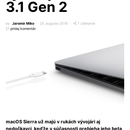
3.1 Gen 2
by
Jaromir Miko
25. augusta 2016
1 zdielanie
pridaj komentár
macOS Sierra už majú v rukách vývojári aj
nedočkavci, keďže v súčasnosti prebieha jeho beta