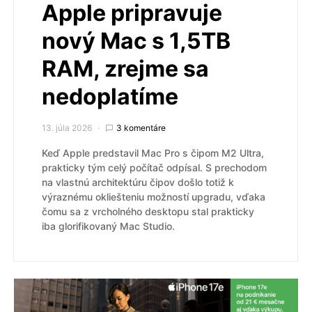
Apple pripravuje
nový Mac s 1,5TB
RAM, zrejme sa
nedoplatíme
13. júla 2026
3 komentáre
Keď Apple predstavil Mac Pro s čipom M2 Ultra,
prakticky tým celý počítač odpísal. S prechodom
na vlastnú architektúru čipov došlo totiž k
výraznému okliešteniu možností upgradu, vďaka
čomu sa z vrcholného desktopu stal prakticky
iba glorifikovaný Mac Studio.