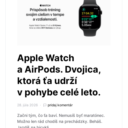
Apple Watch
a AirPods. Dvojica,
ktorá ťa udrží
v pohybe celé leto.
28. júla 2026
pridaj komentár
Začni tým, čo ťa baví. Nemusíš byť maratónec.
Možno len rád chodíš na prechádzky. Beháš.
Jazdíš na bicykli.…