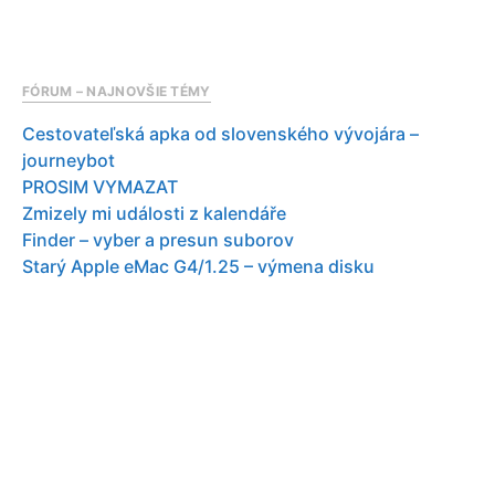
FÓRUM – NAJNOVŠIE TÉMY
Cestovateľská apka od slovenského vývojára –
journeybot
PROSIM VYMAZAT
Zmizely mi události z kalendáře
Finder – vyber a presun suborov
Starý Apple eMac G4/1.25 – výmena disku