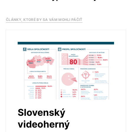
ČLÁNKY, KTORÉ BY SA VÁM MOHLI PÁČIŤ
Slovenský
videoherný