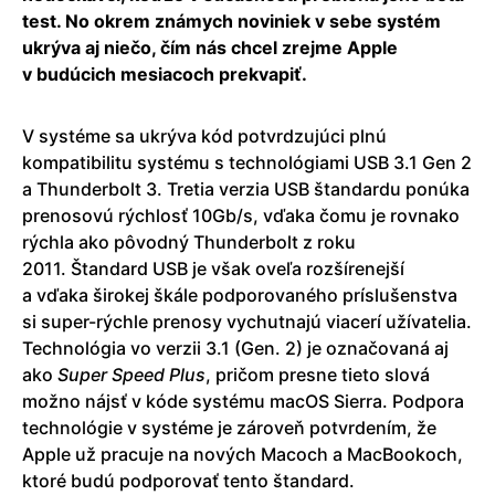
test. No okrem známych noviniek v sebe systém
ukrýva aj niečo, čím nás chcel zrejme Apple
v budúcich mesiacoch prekvapiť.
V systéme sa ukrýva kód potvrdzujúci plnú
kompatibilitu systému s technológiami USB 3.1 Gen 2
a Thunderbolt 3. Tretia verzia USB štandardu ponúka
prenosovú rýchlosť 10Gb/s, vďaka čomu je rovnako
rýchla ako pôvodný Thunderbolt z roku
2011. Štandard USB je však oveľa rozšírenejší
a vďaka širokej škále podporovaného príslušenstva
si super-rýchle prenosy vychutnajú viacerí užívatelia.
Technológia vo verzii 3.1 (Gen. 2) je označovaná aj
ako
Super Speed Plus
, pričom presne tieto slová
možno nájsť v kóde systému macOS Sierra. Podpora
technológie v systéme je zároveň potvrdením, že
Apple už pracuje na nových Macoch a MacBookoch,
ktoré budú podporovať tento štandard.