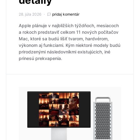
detaily
28. júla 2026
pridaj komentár
Apple plánuje v najbližších týždňoch, mesiacoch
a rokoch predstaviť celkom 11 nových počítačov
Mac, ktoré sa budú líšiť tvarom, hardvérom,
výkonom aj funkciami. Kým niektoré modely budú
prirodzenými následovníkmi existujúcich, iné
prinesú prekvapenia.