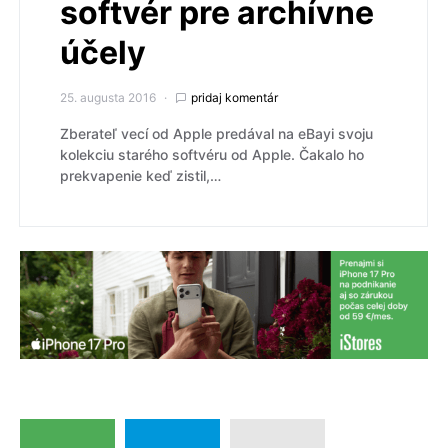
softvér pre archívne
účely
25. augusta 2016
pridaj komentár
Zberateľ vecí od Apple predával na eBayi svoju
kolekciu starého softvéru od Apple. Čakalo ho
prekvapenie keď zistil,…