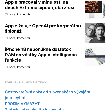
Apple pracoval v minulosti na
dvoch Extreme čipoch, oba zrušil
pridaj komentár
Apple žaluje OpenAI pre korporátnu
špionáž
pridaj komentár
iPhone 18 neponúkne dostatok
RAM na všetky Apple Intelligence
funkcie
pridaj komentár
FÓRUM – NAJNOVŠIE TÉMY
Cestovateľská apka od slovenského vývojára –
journeybot
PROSIM VYMAZAT
Zmizely mi události z kalendáře