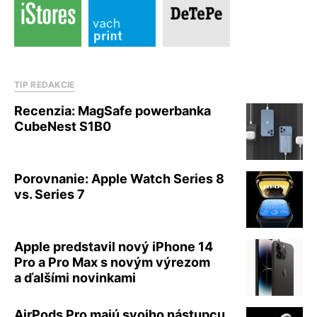
TIP REDAKCIE
Recenzia: MagSafe powerbanka
CubeNest S1B0
Porovnanie: Apple Watch Series 8
vs. Series 7
Apple predstavil nový iPhone 14
Pro a Pro Max s novým výrezom
a ďalšími novinkami
AirPods Pro majú svojho nástupcu