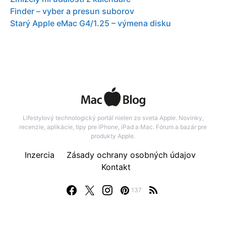
Finder – vyber a presun suborov
Starý Apple eMac G4/1.25 – výmena disku
Lifestylový technologický portál nielen zo sveta Apple. Novinky,
recenzie, aplikácie, tipy pre iPhone, iPad a Mac. Fórum a bazár pre
produkty Apple.
Inzercia
Zásady ochrany osobných údajov
Kontakt
137