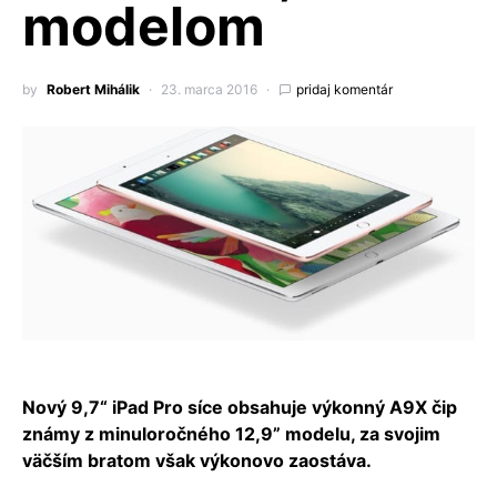
modelom
by
Robert Mihálik
23. marca 2016
pridaj komentár
Nový 9,7“ iPad Pro síce obsahuje výkonný A9X čip
známy z minuloročného 12,9” modelu, za svojim
väčším bratom však výkonovo zaostáva.