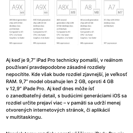
Aj keď je 9,7“ iPad Pro technicky pomalší, v reálnom
používaní pravdepodobne zásadné rozdiely
nepocítite. Kde však bude rozdiel zjavnejší, je veľkosť
RAM. 9,7” model obsahuje len 2 GB, oproti 4 GB
v 12,9″ iPade Pro. Aj keď dnes môže ísť
o zanedbateľný detail, s budúcimi generáciami iOS sa
rozdiel určite prejaví viac – v pamäti sa udrží menej
otvorených internetových stránok, či aplikácií
v multitaskingu.