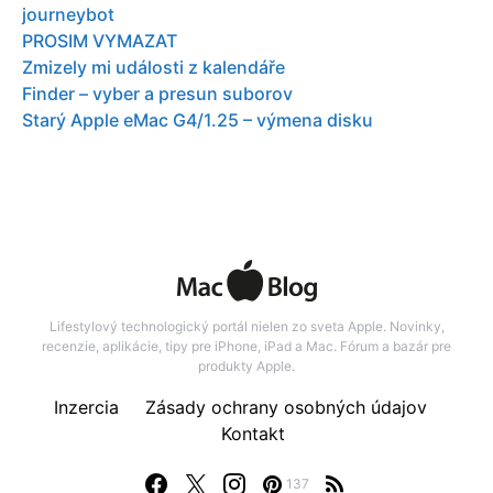
journeybot
PROSIM VYMAZAT
Zmizely mi události z kalendáře
Finder – vyber a presun suborov
Starý Apple eMac G4/1.25 – výmena disku
Lifestylový technologický portál nielen zo sveta Apple. Novinky,
recenzie, aplikácie, tipy pre iPhone, iPad a Mac. Fórum a bazár pre
produkty Apple.
Inzercia
Zásady ochrany osobných údajov
Kontakt
137