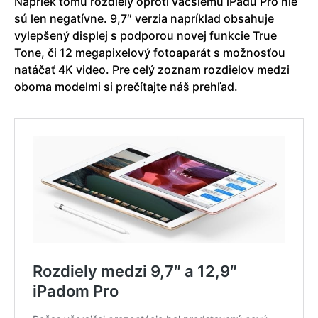
Napriek tomu rozdiely oproti väčšiemu iPadu Pro nie
sú len negatívne. 9,7″ verzia napríklad obsahuje
vylepšený displej s podporou novej funkcie True
Tone, či 12 megapixelový fotoaparát s možnosťou
natáčať 4K video. Pre celý zoznam rozdielov medzi
oboma modelmi si prečítajte náš prehľad.