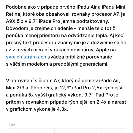
Podobne ako v prípade prvého iPadu Air a iPadu Mini
Retina, ktoré oba obsahovali rovnaký procesor A7, je
A9X čip v 9,7″ iPade Pro jemne podtaktovaný.
Dôvodom je zrejme chladenie – menšie telo totiž
ponúka menej priestoru na odvádzanie tepla. Aj keď
presný takt procesoru známy nie je a dozvieme sa ho
až z prvých meraní v rukách novinárov, Apple na
svojich stránkach
uvádza približné porovnanie
s väčším modelom a predošlými generáciami.
V porovnaní s čipom A7, ktorý nájdeme v iPade Air,
Mini 2/3 a iPhone 5s, je 12,9“ iPad Pro 2,5x rýchlejší
a ponúka 5x vyšší grafický výkon. 9,7” iPad Pro je
pritom v rovnakom prípade rýchlejší len 2,4x a nárast
v grafickom výkone je 4,3x.