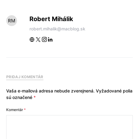
Robert Mihálik
robert.mihalik@macblog.sk
PRIDAJ KOMENTÁR
Vaša e-mailová adresa nebude zverejnená.
Vyžadované polia
sú označené
*
Komentár
*