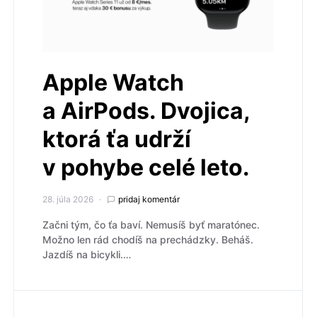
Apple Watch
a AirPods. Dvojica,
ktorá ťa udrží
v pohybe celé leto.
28. júla 2026
pridaj komentár
Začni tým, čo ťa baví. Nemusíš byť maratónec.
Možno len rád chodíš na prechádzky. Beháš.
Jazdíš na bicykli.…