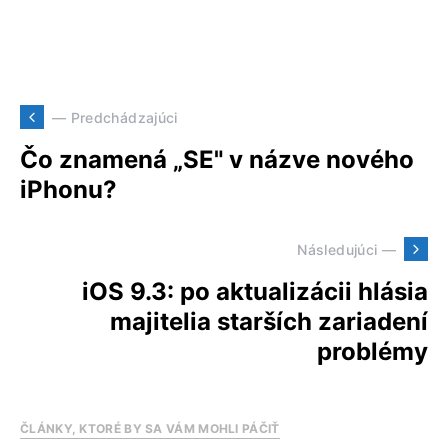
— Predchádzajúci
Čo znamená „SE" v názve nového
iPhonu?
Následujúci —
iOS 9.3: po aktualizácii hlásia
majitelia starších zariadení
problémy
ČLÁNKY, KTORÉ BY SA VÁM MOHLI PÁČIŤ