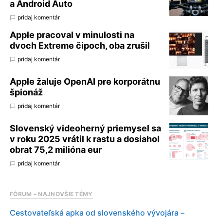
a Android Auto
pridaj komentár
Apple pracoval v minulosti na
dvoch Extreme čipoch, oba zrušil
pridaj komentár
Apple žaluje OpenAI pre korporátnu
špionáž
pridaj komentár
Slovenský videoherný priemysel sa
v roku 2025 vrátil k rastu a dosiahol
obrat 75,2 milióna eur
pridaj komentár
FÓRUM – NAJNOVŠIE TÉMY
Cestovateľská apka od slovenského vývojára –