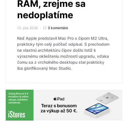
RAM, zrejme sa
nedoplatíme
13. júla 2026
3 komentáre
Keď Apple predstavil Mac Pro s čipom M2 Ultra,
prakticky tým celý počítač odpísal. S prechodom
na vlastnú architektúru čipov došlo totiž k
výraznému okliešteniu možností upgradu, vďaka
čomu sa z vrcholného desktopu stal prakticky
iba glorifikovaný Mac Studio.