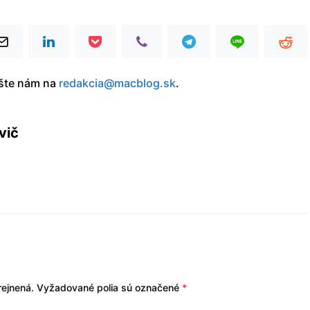
íšte nám na
redakcia@macblog.sk
.
vič
ejnená.
Vyžadované polia sú označené
*