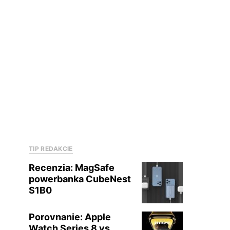
TIP REDAKCIE
Recenzia: MagSafe
powerbanka CubeNest
S1B0
Porovnanie: Apple
Watch Series 8 vs.