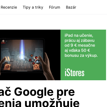
Recenzie
Tipy a triky
Fórum
Bazár
ač Google pre
denia umožňuje