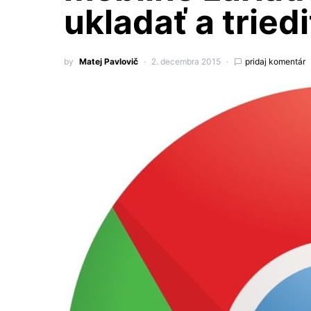
ukladať a tried
by
Matej Pavlovič
2. decembra 2015
pridaj komentár