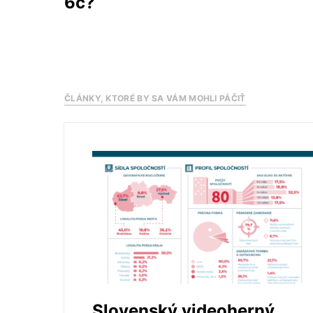
6c?
ČLÁNKY, KTORÉ BY SA VÁM MOHLI PÁČIŤ
Slovenský videoherný