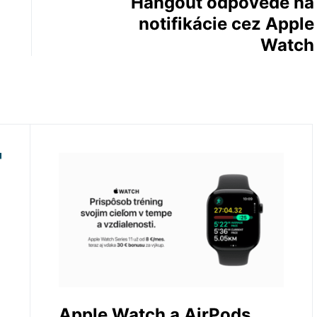
Hangout odpovede na
notifikácie cez Apple
Watch
Apple Watch a AirPods.