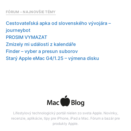
FÓRUM – NAJNOVŠIE TÉMY
Cestovateľská apka od slovenského vývojára –
journeybot
PROSIM VYMAZAT
Zmizely mi události z kalendáře
Finder – vyber a presun suborov
Starý Apple eMac G4/1.25 – výmena disku
Lifestylový technologický portál nielen zo sveta Apple. Novinky,
recenzie, aplikácie, tipy pre iPhone, iPad a Mac. Fórum a bazár pre
produkty Apple.