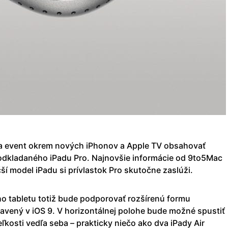
sa event okrem nových iPhonov a Apple TV obsahovať
odkladaného iPadu Pro. Najnovšie informácie od 9to5Mac
ší model iPadu si prívlastok Pro skutočne zaslúži.
ho tabletu totiž bude podporovať rozšírenú formu
tavený v iOS 9. V horizontálnej polohe bude možné spustiť
eľkosti vedľa seba – prakticky niečo ako dva iPady Air