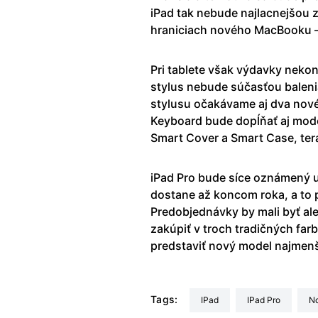
iPad tak nebude najlacnejšou 
hraniciach nového MacBooku – 
Pri tablete však výdavky nekon
stylus nebude súčasťou baleni
stylusu očakávame aj dva nové 
Keyboard bude dopĺňať aj mode
Smart Cover a Smart Case, ter
iPad Pro bude síce oznámený u
dostane až koncom roka, a t
Predobjednávky by mali byť ale
zakúpiť v troch tradičných farbá
predstaviť nový model najmenši
Tags:
iPad
iPad Pro