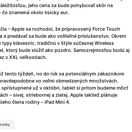
záležitosťou, jeho cena sa bude pohybovať skôr na
čo znamená okolo tisícky eur.
čia – Apple sa rozhodol, že pripravovaný Force Touch
a a predávať sa bude ako voliteľné príslušenstvo. Okrem
typy klávesníc, tradičnú v štýle súčasnej Wireless
l, ktorý bude slúžiť ako púzdro. Samozrejmosťou budú aj
az v XXL veľkostiach.
ž tento týždeň, no do rúk sa potenciálnym zákazníkom
o pravdepodobne vo veľmi obmedzených množstvách.
 sprístupnené už v októbri, tablet si pritom budeme môcť
ch – sivej, striebornej a zlatej. Apple taktiež plánuje
eho člena rodiny – iPad Mini 4.
Novinky