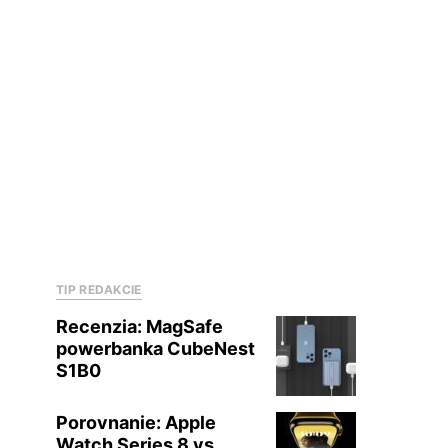
TIP REDAKCIE
Recenzia: MagSafe
powerbanka CubeNest
S1B0
Porovnanie: Apple
Watch Series 8 vs.