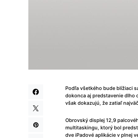
Podľa všetkého bude blížiaci 
dokonca aj predstavenie dlho 
však dokazujú, že zatiaľ najväč
Obrovský displej 12,9 palcové
multitaskingu, ktorý bol preds
dve iPadové aplikácie v plnej v