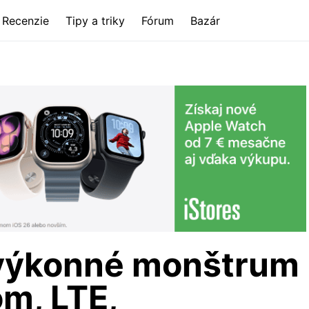
Recenzie
Tipy a triky
Fórum
Bazár
 výkonné monštrum
om, LTE,