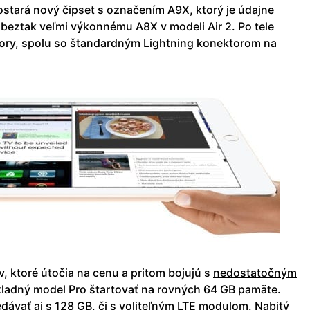
ostará nový čipset s označením A9X, ktorý je údajne
beztak veľmi výkonnému A8X v modeli Air 2. Po tele
tory, spolu so štandardným Lightning konektorom na
v, ktoré útočia na cenu a pritom bojujú s
nedostatočným
kladný model Pro štartovať na rovných 64 GB pamäte.
edávať aj s 128 GB, či s voliteľným LTE modulom. Nabitý