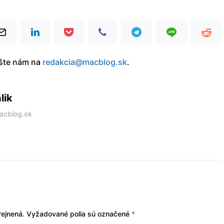
íšte nám na
redakcia@macblog.sk
.
lik
acblog.sk
ejnená.
Vyžadované polia sú označené
*