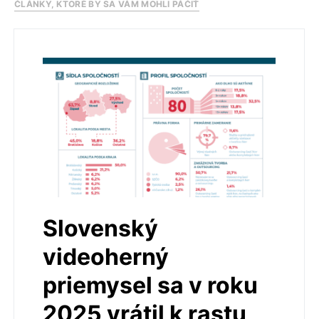
ČLÁNKY, KTORÉ BY SA VÁM MOHLI PÁČIŤ
Slovenský
videoherný
priemysel sa v roku
2025 vrátil k rastu