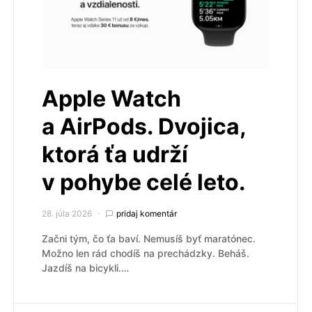
Apple Watch
a AirPods. Dvojica,
ktorá ťa udrží
v pohybe celé leto.
28. júla 2026
pridaj komentár
Začni tým, čo ťa baví. Nemusíš byť maratónec.
Možno len rád chodíš na prechádzky. Beháš.
Jazdíš na bicykli.…