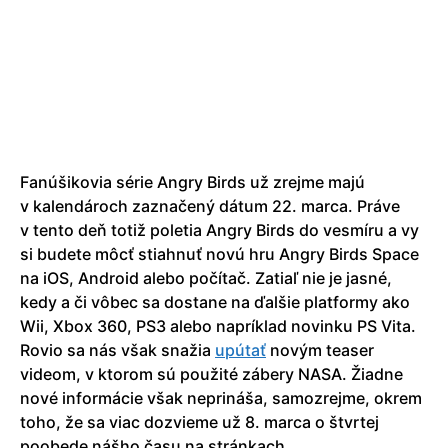
Fanúšikovia série Angry Birds už zrejme majú
v kalendároch zaznačený dátum 22. marca. Práve
v tento deň totiž poletia Angry Birds do vesmíru a vy
si budete môcť stiahnuť novú hru Angry Birds Space
na iOS, Android alebo počítač. Zatiaľ nie je jasné,
kedy a či vôbec sa dostane na ďalšie platformy ako
Wii, Xbox 360, PS3 alebo napríklad novinku PS Vita.
Rovio sa nás však snažia
upútať
novým teaser
videom, v ktorom sú použité zábery NASA. Žiadne
nové informácie však neprináša, samozrejme, okrem
toho, že sa viac dozvieme už 8. marca o štvrtej
poobede nášho času na stránkach