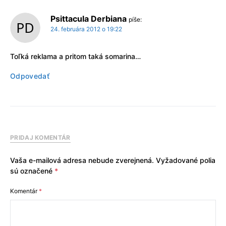
Psittacula Derbiana
píše:
24. februára 2012 o 19:22
Toľká reklama a pritom taká somarina…
Odpovedať
PRIDAJ KOMENTÁR
Vaša e-mailová adresa nebude zverejnená.
Vyžadované polia
sú označené
*
Komentár
*