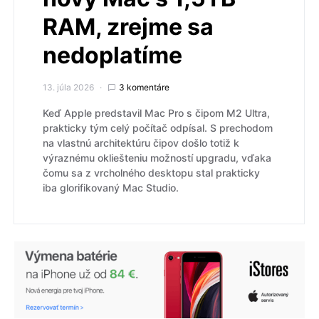
RAM, zrejme sa
nedoplatíme
13. júla 2026
3 komentáre
Keď Apple predstavil Mac Pro s čipom M2 Ultra,
prakticky tým celý počítač odpísal. S prechodom
na vlastnú architektúru čipov došlo totiž k
výraznému okliešteniu možností upgradu, vďaka
čomu sa z vrcholného desktopu stal prakticky
iba glorifikovaný Mac Studio.