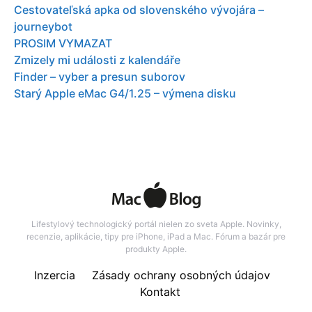
Cestovateľská apka od slovenského vývojára –
journeybot
PROSIM VYMAZAT
Zmizely mi události z kalendáře
Finder – vyber a presun suborov
Starý Apple eMac G4/1.25 – výmena disku
Lifestylový technologický portál nielen zo sveta Apple. Novinky,
recenzie, aplikácie, tipy pre iPhone, iPad a Mac. Fórum a bazár pre
produkty Apple.
Inzercia
Zásady ochrany osobných údajov
Kontakt