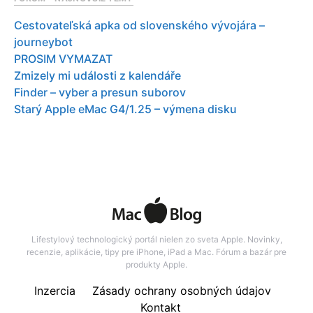
Cestovateľská apka od slovenského vývojára –
journeybot
PROSIM VYMAZAT
Zmizely mi události z kalendáře
Finder – vyber a presun suborov
Starý Apple eMac G4/1.25 – výmena disku
Lifestylový technologický portál nielen zo sveta Apple. Novinky,
recenzie, aplikácie, tipy pre iPhone, iPad a Mac. Fórum a bazár pre
produkty Apple.
Inzercia
Zásady ochrany osobných údajov
Kontakt