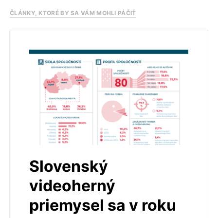
ČLÁNKY, KTORÉ BY SA VÁM MOHLI PÁČIŤ
Slovenský
videoherný
priemysel sa v roku