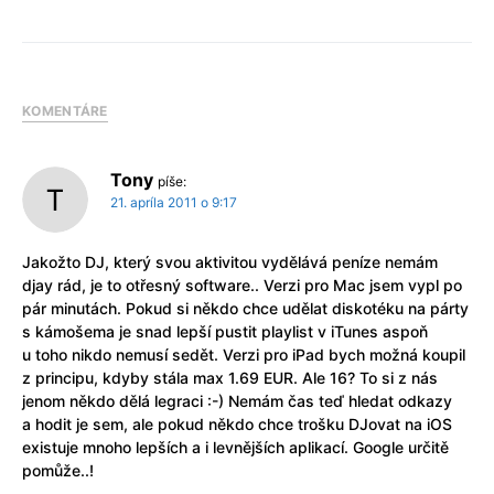
KOMENTÁRE
Tony
píše:
21. apríla 2011 o 9:17
Jakožto DJ, který svou aktivitou vydělává peníze nemám
djay rád, je to otřesný software.. Verzi pro Mac jsem vypl po
pár minutách. Pokud si někdo chce udělat diskotéku na párty
s kámošema je snad lepší pustit playlist v iTunes aspoň
u toho nikdo nemusí sedět. Verzi pro iPad bych možná koupil
z principu, kdyby stála max 1.69 EUR. Ale 16? To si z nás
jenom někdo dělá legraci :-) Nemám čas teď hledat odkazy
a hodit je sem, ale pokud někdo chce trošku DJovat na iOS
existuje mnoho lepších a i levnějších aplikací. Google určitě
pomůže..!