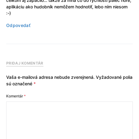
celkom aj zapáčilo… takže za mňa čo do rýchlosti palec hore,
aplikáciu ako hudobník nemôžem hodnotiť, lebo ním niesom
:-)
Odpovedať
PRIDAJ KOMENTÁR
Vaša e-mailová adresa nebude zverejnená.
Vyžadované polia
sú označené
*
Komentár
*