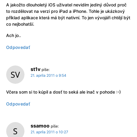
A jakožto dlouholetý iOS uživatel nevidím jediný důvod proč
to rozdělovat na verzi pro iPad a iPhone. Tohle je ukázkový
příklad aplikace která má být nativní. To jen vývojáři chtějí být
co nejbohatší.
Ach jo..
Odpovedať
st1v
píše:
21. apríla 2011 o 9:54
Včera som si to kúpil a dosť to seká ale inač v pohode :-)
Odpovedať
ssamoo
píše:
21. apríla 2011 o 10:27