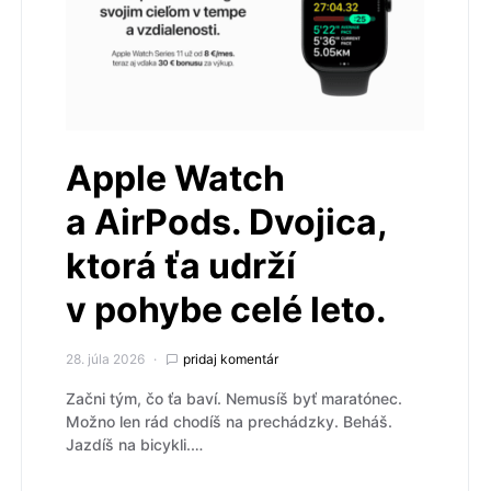
Apple Watch
a AirPods. Dvojica,
ktorá ťa udrží
v pohybe celé leto.
28. júla 2026
pridaj komentár
Začni tým, čo ťa baví. Nemusíš byť maratónec.
Možno len rád chodíš na prechádzky. Beháš.
Jazdíš na bicykli.…