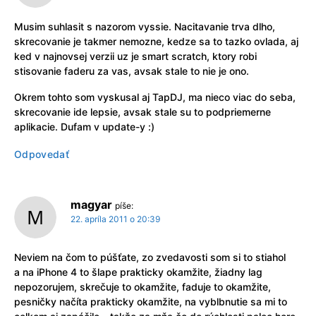
Musim suhlasit s nazorom vyssie. Nacitavanie trva dlho,
skrecovanie je takmer nemozne, kedze sa to tazko ovlada, aj
ked v najnovsej verzii uz je smart scratch, ktory robi
stisovanie faderu za vas, avsak stale to nie je ono.
Okrem tohto som vyskusal aj TapDJ, ma nieco viac do seba,
skrecovanie ide lepsie, avsak stale su to podpriemerne
aplikacie. Dufam v update-y :)
Odpovedať
magyar
píše:
22. apríla 2011 o 20:39
Neviem na čom to púšťate, zo zvedavosti som si to stiahol
a na iPhone 4 to šlape prakticky okamžite, žiadny lag
nepozorujem, skrečuje to okamžite, faduje to okamžite,
pesničky načíta prakticky okamžite, na vyblbnutie sa mi to