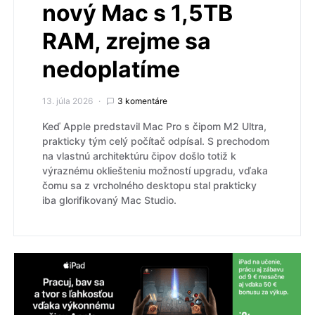
nový Mac s 1,5TB
RAM, zrejme sa
nedoplatíme
13. júla 2026
3 komentáre
Keď Apple predstavil Mac Pro s čipom M2 Ultra,
prakticky tým celý počítač odpísal. S prechodom
na vlastnú architektúru čipov došlo totiž k
výraznému okliešteniu možností upgradu, vďaka
čomu sa z vrcholného desktopu stal prakticky
iba glorifikovaný Mac Studio.