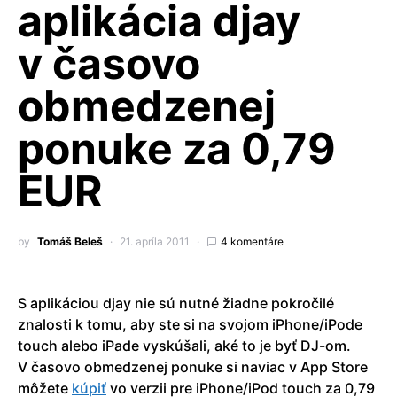
aplikácia djay
v časovo
obmedzenej
ponuke za 0,79
EUR
by
Tomáš Beleš
21. apríla 2011
4 komentáre
S aplikáciou djay nie sú nutné žiadne pokročilé
znalosti k tomu, aby ste si na svojom iPhone/iPode
touch alebo iPade vyskúšali, aké to je byť DJ-om.
V časovo obmedzenej ponuke si naviac v App Store
môžete
kúpiť
vo verzii pre iPhone/iPod touch za 0,79