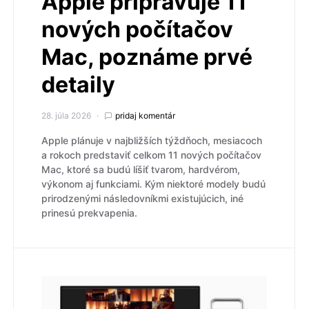
Apple pripravuje 11
nových počítačov
Mac, poznáme prvé
detaily
28. júla 2026
pridaj komentár
Apple plánuje v najbližších týždňoch, mesiacoch
a rokoch predstaviť celkom 11 nových počítačov
Mac, ktoré sa budú líšiť tvarom, hardvérom,
výkonom aj funkciami. Kým niektoré modely budú
prirodzenými následovníkmi existujúcich, iné
prinesú prekvapenia.