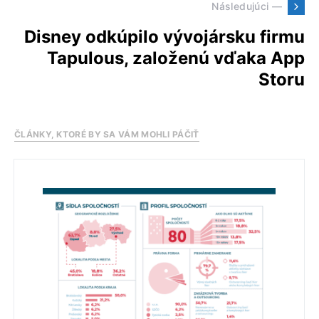
Následujúci —
Disney odkúpilo vývojársku firmu
Tapulous, založenú vďaka App
Storu
ČLÁNKY, KTORÉ BY SA VÁM MOHLI PÁČIŤ