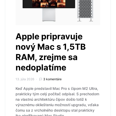
Apple pripravuje
nový Mac s 1,5TB
RAM, zrejme sa
nedoplatíme
13. júla 2026
3 komentáre
Keď Apple predstavil Mac Pro s čipom M2 Ultra,
prakticky tým celý počítač odpísal. S prechodom
na vlastnú architektúru čipov došlo totiž k
výraznému okliešteniu možností upgradu, vďaka
čomu sa z vrcholného desktopu stal prakticky
iba glorifikovaný Mac Studio.