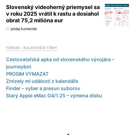
Slovenský videoherný priemysel sa
v roku 2025 vrátil k rastu a dosiahol
obrat 75,2 milióna eur
pridaj komentár
FÓRUM – NAJNOVŠIE TÉMY
Cestovateľská apka od slovenského vývojára –
journeybot
PROSIM VYMAZAT
Zmizely mi události z kalendáře
Finder – vyber a presun suborov
Starý Apple eMac G4/1.25 – výmena disku