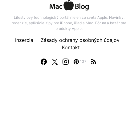
Lifestylový technologický portál nielen zo sveta Apple. Novinky,
recenzie, aplikácie, tipy pre iPhone, iPad a Mac. Fórum a bazár pre
produkty Apple.
Inzercia
Zásady ochrany osobných údajov
Kontakt
137