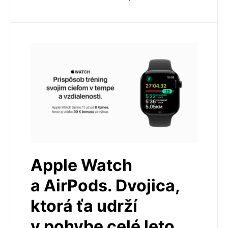
Apple Watch
a AirPods. Dvojica,
ktorá ťa udrží
v pohybe celé leto.