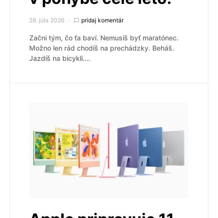
28. júla 2026
pridaj komentár
Začni tým, čo ťa baví. Nemusíš byť maratónec.
Možno len rád chodíš na prechádzky. Beháš.
Jazdíš na bicykli.…