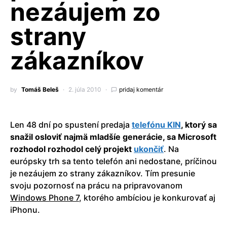
nezáujem zo
strany
zákazníkov
by
Tomáš Beleš
2. júla 2010
pridaj komentár
Len 48 dní po spustení predaja
telefónu KIN
, ktorý sa
snažil osloviť najmä mladšíe generácie, sa Microsoft
rozhodol rozhodol celý projekt
ukončiť
. Na
európsky trh sa tento telefón ani nedostane, príčinou
je nezáujem zo strany zákazníkov. Tím presunie
svoju pozornosť na prácu na pripravovanom
Windows Phone 7
, ktorého ambíciou je konkurovať aj
iPhonu.