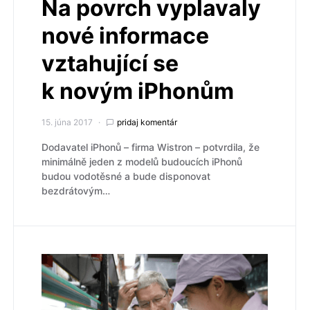
Na povrch vyplavaly
nové informace
vztahující se
k novým iPhonům
15. júna 2017
pridaj komentár
Dodavatel iPhonů – firma Wistron – potvrdila, že
minimálně jeden z modelů budoucích iPhonů
budou vodotěsné a bude disponovat
bezdrátovým…