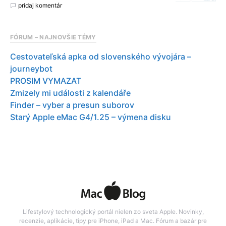
pridaj komentár
FÓRUM – NAJNOVŠIE TÉMY
Cestovateľská apka od slovenského vývojára –
journeybot
PROSIM VYMAZAT
Zmizely mi události z kalendáře
Finder – vyber a presun suborov
Starý Apple eMac G4/1.25 – výmena disku
Lifestylový technologický portál nielen zo sveta Apple. Novinky,
recenzie, aplikácie, tipy pre iPhone, iPad a Mac. Fórum a bazár pre