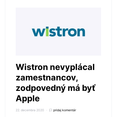
Wistron nevyplácal
zamestnancov,
zodpovedný má byť
Apple
22. decembra 2020
pridaj komentár