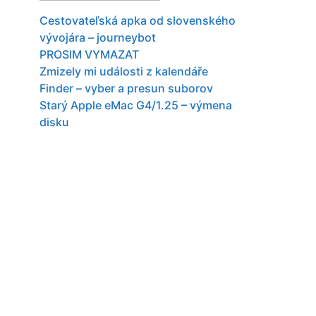
Cestovateľská apka od slovenského
vývojára – journeybot
PROSIM VYMAZAT
Zmizely mi události z kalendáře
Finder – vyber a presun suborov
Starý Apple eMac G4/1.25 – výmena
disku