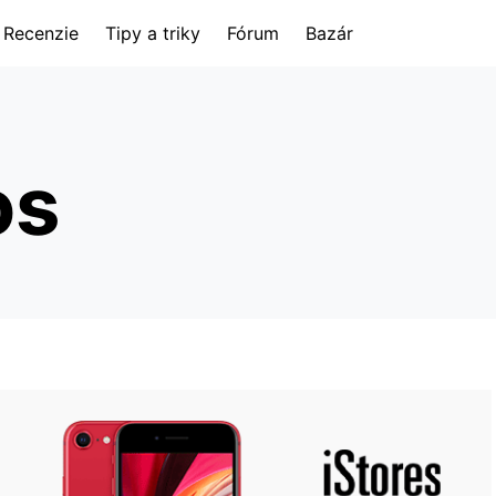
Recenzie
Tipy a triky
Fórum
Bazár
os