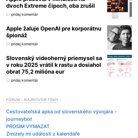
dvoch Extreme čipoch, oba zrušil
pridaj komentár
Apple žaluje OpenAI pre korporátnu
špionáž
pridaj komentár
Slovenský videoherný priemysel sa
v roku 2025 vrátil k rastu a dosiahol
obrat 75,2 milióna eur
pridaj komentár
FÓRUM – NAJNOVŠIE TÉMY
Cestovateľská apka od slovenského vývojára –
journeybot
PROSIM VYMAZAT
Zmizely mi události z kalendáře