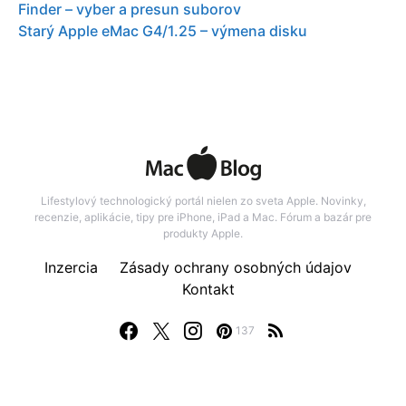
Finder – vyber a presun suborov
Starý Apple eMac G4/1.25 – výmena disku
Lifestylový technologický portál nielen zo sveta Apple. Novinky,
recenzie, aplikácie, tipy pre iPhone, iPad a Mac. Fórum a bazár pre
produkty Apple.
Inzercia
Zásady ochrany osobných údajov
Kontakt
137