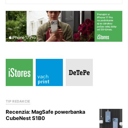
TIP REDAKCIE
Recenzia: MagSafe powerbanka
CubeNest S1B0