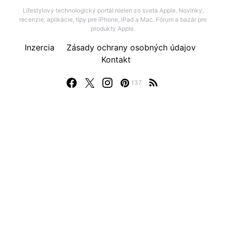
Lifestylový technologický portál nielen zo sveta Apple. Novinky,
recenzie, aplikácie, tipy pre iPhone, iPad a Mac. Fórum a bazár pre
produkty Apple.
Inzercia
Zásady ochrany osobných údajov
Kontakt
137