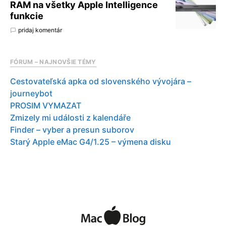
RAM na všetky Apple Intelligence
funkcie
pridaj komentár
FÓRUM – NAJNOVŠIE TÉMY
Cestovateľská apka od slovenského vývojára –
journeybot
PROSIM VYMAZAT
Zmizely mi události z kalendáře
Finder – vyber a presun suborov
Starý Apple eMac G4/1.25 – výmena disku