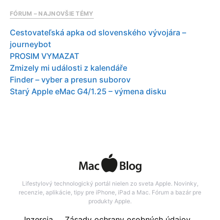
FÓRUM – NAJNOVŠIE TÉMY
Cestovateľská apka od slovenského vývojára –
journeybot
PROSIM VYMAZAT
Zmizely mi události z kalendáře
Finder – vyber a presun suborov
Starý Apple eMac G4/1.25 – výmena disku
Lifestylový technologický portál nielen zo sveta Apple. Novinky,
recenzie, aplikácie, tipy pre iPhone, iPad a Mac. Fórum a bazár pre
produkty Apple.
Inzercia
Zásady ochrany osobných údajov