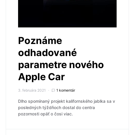
Poznáme
odhadované
parametre nového
Apple Car
3. februára 2021
1 komentár
Dlho spomínaný projekt kalifornského jablka sa v
posledných týždňoch dostal do centra
pozornosti opäť o čosi viac.