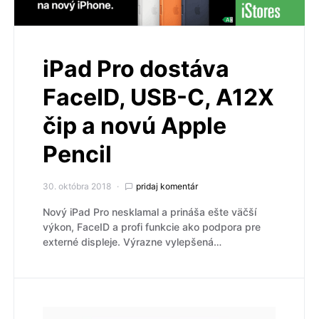
iPad Pro dostáva
FaceID, USB-C, A12X
čip a novú Apple
Pencil
30. októbra 2018
pridaj komentár
Nový iPad Pro nesklamal a prináša ešte väčší
výkon, FaceID a profi funkcie ako podpora pre
externé displeje. Výrazne vylepšená…