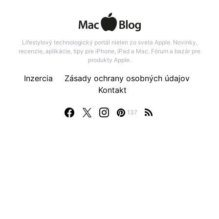
Lifestylový technologický portál nielen zo sveta Apple. Novinky,
recenzie, aplikácie, tipy pre iPhone, iPad a Mac. Fórum a bazár pre
produkty Apple.
Inzercia
Zásady ochrany osobných údajov
Kontakt
137