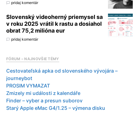
pridaj komentár
Slovenský videoherný priemysel sa
v roku 2025 vrátil k rastu a dosiahol
obrat 75,2 milióna eur
pridaj komentár
FÓRUM – NAJNOVŠIE TÉMY
Cestovateľská apka od slovenského vývojára –
journeybot
PROSIM VYMAZAT
Zmizely mi události z kalendáře
Finder – vyber a presun suborov
Starý Apple eMac G4/1.25 – výmena disku